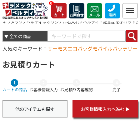
0
キラメックノベルティはオリジナル名入れノベルティ・記念品を小ロット(5個
人気のキーワード
サーモス
エコバッグ
モバイルバッテリー
お見積りカート
1
2
3
4
カートの商品
お客様情報入力
お見積り内容確認
完了
他のアイテムも探す
お客様情報入力へ進む ▶︎