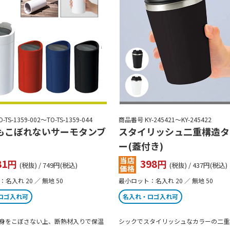
TS-1359-002～TO-TS-1359-044
商品番号 KY-245421～KY-245422
もこぼれないサーモタンブ
スタイリッシュ二重構造タ
ー(蓋付き)
81
398
円
円
(税抜) / 749円(税込)
(税抜) / 437円(税込)
名入れ 20 ／ 無地 50
最小ロット：名入れ 20 ／ 無地 50
ロゴ入れ可
名入れ・ロゴ入れ可
身をこぼさない上、断熱材入りで保温
シックでスタイリッシュなカラーの二重