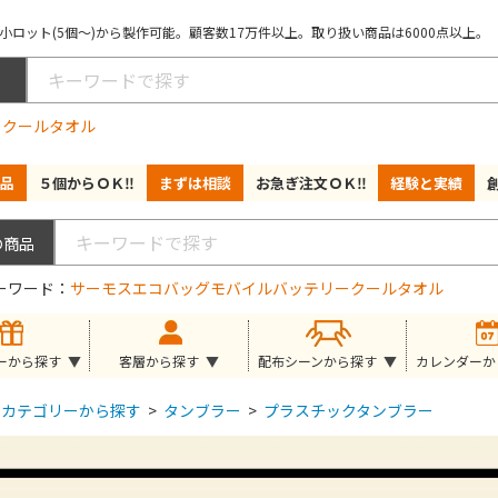
ロット(5個～)から製作可能。顧客数17万件以上。取り扱い商品は6000点以上。
ー
クールタオル
品
５個からＯＫ‼
まずは相談
お急ぎ注文ＯＫ‼
経験と実績
ーワード
サーモス
エコバッグ
モバイルバッテリー
クールタオル
ーから探す
客層から探す
配布シーンから探す
カレンダーか
カテゴリーから探す
>
タンブラー
>
プラスチックタンブラー