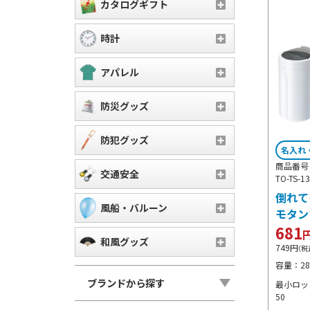
カタログギフト
時計
アパレル
防災グッズ
防犯グッズ
名入れ
商品番号 T
交通安全
TO-TS-1
倒れて
風船・バルーン
モタン
681
和風グッズ
749
円
（税
容量：28
ブランドから探す
最小ロット
50