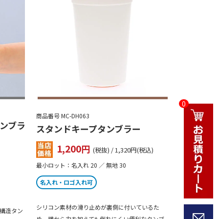
0
商品番号 MC-DH063
ンブラ
スタンドキープタンブラー
1,200
円
(税抜) / 1,320円(税込)
最小ロット：名入れ 20 ／ 無地 30
名入れ・ロゴ入れ可
シリコン素材の滑り止めが裏側に付いているた
構造タン
め、横から力を加えても倒れにくい便利なタンブ