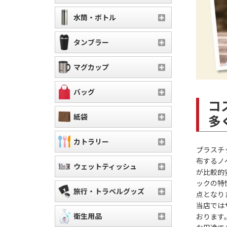
水筒・ボトル
タンブラー
マグカップ
バッグ
コ
多
紙袋
カトラリー
プラスチ
布するノ
ウェットティッシュ
が比較的
ックの特
旅行・トラベルグッズ
点となり
当店では
衛生用品
おります