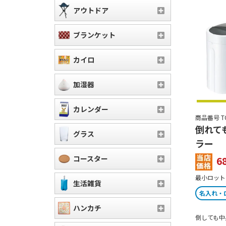
アウトドア
ブランケット
カイロ
加湿器
カレンダー
商品番号 TO-
倒れて
グラス
ラー
コースター
6
最小ロット：
生活雑貨
名入れ・
ハンカチ
倒しても中