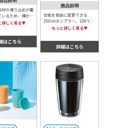
商品説明
商品説明
素材の滑り止めが裏
台紙を自由に変更できる
ているため、横から
250mlタンブラー。100℃ま
ても倒れにくい便利
と詳しく見る▼
での耐熱効果がある上、開閉
ラーです。デザイン
もっと詳しく見る▼
式の飲み口が非常に便利。カ
りとシンプルなため
ラーバリエーションは全6色
ルロゴもよく映えま
細はこちら
ありますので、お好みでお選
詳細はこちら
びください。