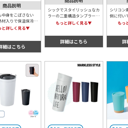
商品説明
商品説明
シックでスタイリッシュなカ
シリコン
も中身をこぼさない
ラーの二重構造タンブラーで
側に付い
熱材入りで保温保冷効
す。余計なものがないすっき
力を加え
もっと詳しく見る▼
もっ
る便利なサーモタンブ
りとしたフォルムのため、名
なタンブ
っと詳しく見る▼
す。シンプルな見た目
入れプリントするどんなオリ
はすっき
カラーバリエーション
ジナルデザインともマッチし
オリジナ
詳細はこちら
詳
色ありますので、名入
ます。
す。
詳細はこちら
おすすめです！