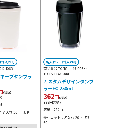
ロゴ入れ可
名入れ・ロゴ入れ可
-DH063
商品番号 TO-TS-1146-006～
TO-TS-1146-044
キープタンブラ
カスタムデザインタンブ
ラーFC 250ml
円
（税抜）
362
円
込）
（税抜）
398
円
（税込）
l
容量：250ml
名入れ 20 ／ 無地
最小ロット：名入れ 20 ／ 無地
60