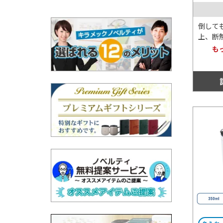
倒して
上、断
果のあ
も
ラーで
ですが
は全4
れ用に