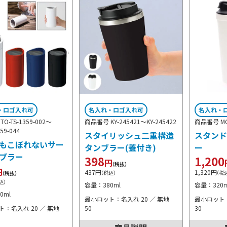
・ロゴ入れ可
名入れ・ロゴ入れ可
名入れ・
O-TS-1359-002～
商品番号 KY-245421～
KY-245422
商品番号 MC
359-044
スタイリッシュ二重構造
スタンド
もこぼれないサー
タンブラー(蓋付き)
ー
ブラー
398
1,200
円
（税抜）
円
437
円
1,320
円
（税込）
（税
（税抜）
込）
容量：380ml
容量：320m
0ml
最小ロット：名入れ 20 ／ 無地
最小ロット：
：名入れ 20 ／ 無地
50
30