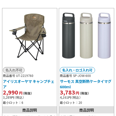
名入れ不可
名入れ・ロゴ入れ可
商品番号 UT-2219760
商品番号 SP-JOW-600
アイリスオーヤマ キャンプチェ
サーモス 真空断熱ケータイマグ
ア
600ml
2,990
3,783
円
円
（税抜）
（税抜）
3,289
円
（税込）
4,161
円
（税込）
最小ロット：6
最小ロット：20
商品説明
商品説明