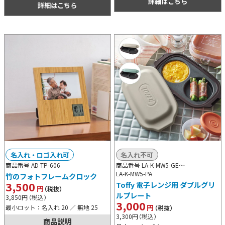
詳細はこちら
詳細はこちら
名入れ・ロゴ入れ可
名入れ不可
商品番号 AD-TP-606
商品番号 LA-K-MW5-GE～
LA-K-MW5-PA
竹のフォトフレームクロック
3,500
Toffy 電子レンジ用 ダブルグリ
円
（税抜）
ルプレート
3,850
円
（税込）
3,000
円
最小ロット：名入れ 20 ／ 無地 25
（税抜）
3,300
円
（税込）
商品説明