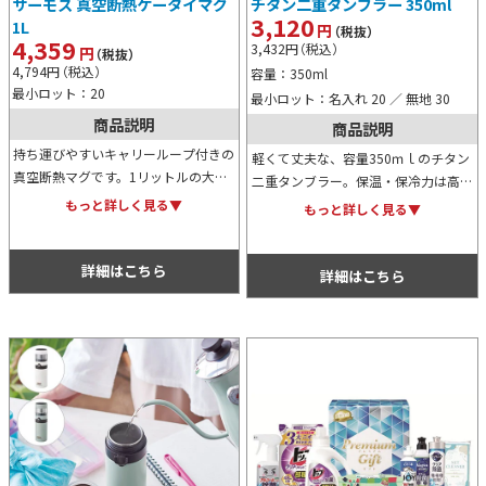
サーモス 真空断熱ケータイマグ
チタン二重タンブラー 350ml
3,120
1L
円
（税抜）
4,359
3,432
円
（税込）
円
（税抜）
4,794
円
（税込）
容量：350ml
最小ロット：20
最小ロット：名入れ 20 ／ 無地 30
商品説明
商品説明
持ち運びやすいキャリーループ付きの
軽くて丈夫な、容量350ｍｌのチタン
真空断熱マグです。1リットルの大容
二重タンブラー。保温・保冷力は高い
量ながら、片手で開閉できるワンタッ
のに、熱伝導性は低く、熱さが手に伝
もっと詳しく見る▼
もっと詳しく見る▼
チタイプ。高い保温・保冷力で飲み頃
わりにくい！おしゃれな化粧箱入りな
の温度を長時間キープします。
ので、卒業記念品としても人気です。
詳細はこちら
詳細はこちら