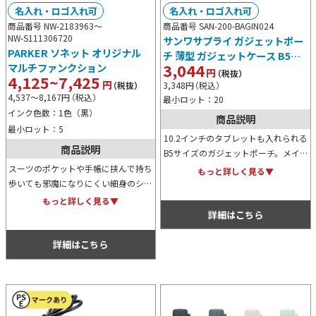
名入れ・ロゴ入れ可
名入れ・ロゴ入れ可
商品番号 NW-2183963～
商品番号 SAN-200-BAGIN024
NW-S111306720
サンワサプライ ガジェットポー
PARKER ソネット オリジナル
チ 薄型 ガジェットケース B5サ
3,044
マルチファンクション
イズ モバイルバッテリーケース
円
（税抜）
4,125~7,425
円
タブレットケース Nintendo
3,348
円
（税込）
（税抜）
4,537～8,167
円
（税込）
Switchケース 収納
最小ロット：20
インク色数：1色（黒）
商品説明
最小ロット：5
10.2インチのタブレットも入れられる
商品説明
B5サイズのガジェットポーチ。メイ
ン収納部とメッシュ収納部にはそれぞ
スーツのポケットや手帳に挟んで持ち
もっと詳しく見る▼
れポケットも多くあるため整理整頓し
歩いても邪魔になりにくい細身のシル
つつモノを収納することが可能です。
エットながら、細部にまでこだわった
もっと詳しく見る▼
ラグジュアリーなデザインが目を引
詳細はこちら
く、マルチファンクションペンです。
詳細はこちら