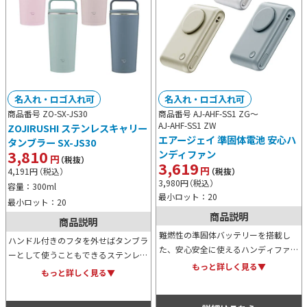
名入れ・ロゴ入れ可
名入れ・ロゴ入れ可
商品番号 ZO-SX-JS30
商品番号 AJ-AHF-SS1 ZG～
AJ-AHF-SS1 ZW
ZOJIRUSHI ステンレスキャリー
エアージェイ 準固体電池 安心ハ
タンブラー SX-JS30
3,810
ンディファン
円
（税抜）
3,619
円
4,191
円
（税込）
（税抜）
3,980
円
（税込）
容量：300ml
最小ロット：20
最小ロット：20
商品説明
商品説明
難燃性の準固体バッテリーを搭載し
ハンドル付きのフタを外せばタンブラ
た、安心安全に使えるハンディファ
ーとして使うこともできるステンレス
ン。発火リスクを抑え、夏の暑さを快
もっと詳しく見る▼
キャリータンブラーの300mlサイズ。
もっと詳しく見る▼
適に乗り切れます。好みに合わせて選
分解しなくても洗えるシームレスせん
べる3色展開で、日常の熱中症対策に
で、毎日のお手入れも楽々です。
おすすめです。