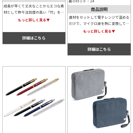
最小ロット：24
成長が早くて丈夫なことからエコな素
商品説明
材として昨今注目度の高い「竹」を使
食材をセットして電子レンジで温める
ったフォトフレームクロック。デジタ
もっと詳しく見る▼
だけで、マイクロ波を熱に変換してく
ル表示で時計、日付、温度がひと目で
れるため焼き目を付けられるグリルプ
確認でき、アラーム・スヌーズ機能付
もっと詳しく見る▼
レートのダブルタイプ。2品同時に調
きも◎！
詳細はこちら
理可能でとっても便利です。
詳細はこちら