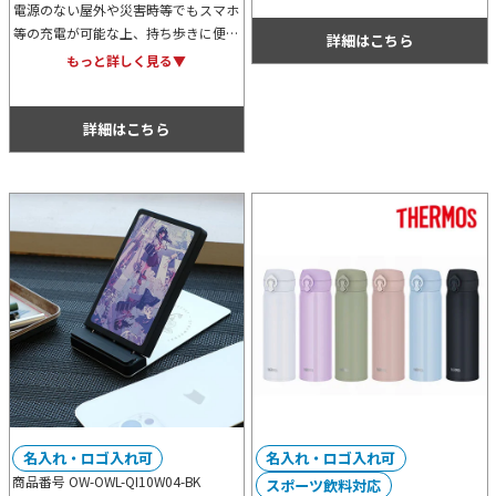
電源のない屋外や災害時等でもスマホ
広いシーンで活躍します。
等の充電が可能な上、持ち歩きに便利
詳細はこちら
なコンパクトサイズなソーラーバッテ
もっと詳しく見る▼
リーです。防災イベントやアウトドア
キャンペーンのノベルティにもおすす
め。
詳細はこちら
名入れ・ロゴ入れ可
名入れ・ロゴ入れ可
商品番号 OW-OWL-QI10W04-BK
スポーツ飲料対応