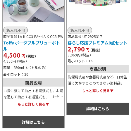
名入れ不可
名入れ不可
商品番号 LA-K-CC3-PA～
LA-K-CC3-PW
商品番号 UT-2925317
Toffy ポータブルブリューボト
暮らし応援プレミアム8点セット
2,790
ル
円
（税抜）
4,500
3,069
円
（税込）
円
（税抜）
最小ロット：16
4,950
円
（税込）
容量：390ml（ボトルのみ）
商品説明
最小ロット：20
洗濯用洗剤や食器用洗剤など、日常生
商品説明
活に欠かすことのできない消耗品8点
を詰め合わせたギフトセットです。ご
お湯に漬けて抽出する浸漬式も、お湯
もっと詳しく見る▼
挨拶用はもちろん、イベントやキャン
を通して抽出する透過式も、これだけ
ペーンの特典や景品用にもおすすめで
でできるポータブルブリューボトルで
もっと詳しく見る▼
す。
詳細はこちら
す。いつでもどこでも淹れたてを、好
みの濃さで楽しめるアイテムです。
詳細はこちら