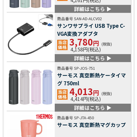
詳細はこちら ▶
商品番号 SAN-AD-ALCV02
サンワサプライ USB Type C-
VGA変換アダプタ
3,780
円
(税抜)
4,158円(税込)
詳細はこちら ▶
商品番号 SP-JOS-751
サーモス 真空断熱ケータイマ
グ 750ml
4,013
円
(税抜)
4,414円(税込)
詳細はこちら ▶
商品番号 SP-JTA-450
サーモス 真空断熱マグカップ