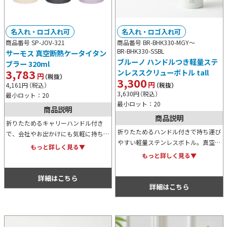
名入れ・ロゴ入れ可
名入れ・ロゴ入れ可
商品番号 SP-JOV-321
商品番号 BR-BHK330-MGY～
BR-BHK330-SSBL
サーモス 真空断熱ケータイタン
ブルーノ ハンドルつき軽量ステ
ブラー 320ml
3,783
ンレススクリューボトル tall
円
（税抜）
3,300
円
4,161
円
（税込）
（税抜）
3,630
円
（税込）
最小ロット：20
最小ロット：20
商品説明
商品説明
折りたためるキャリーハンドル付き
折りたためるハンドル付きで持ち運び
で、会社やお出かけにも気軽に持ち運
やすい軽量ステンレスボトル。真空二
べる320mlケータイタンブラー。全パ
もっと詳しく見る▼
重構造で優れた保温保冷力を発揮し通
ーツ食洗機対応でお手入れの手間もか
もっと詳しく見る▼
勤通学やアウトドアに便利な約0.48L
かりません。スマートに持ち歩ける一
サイズ。食洗機対応でお手入れも簡単
台です。
詳細はこちら
です。
詳細はこちら