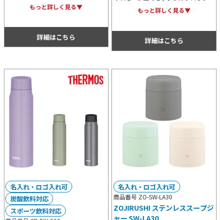
重構造で保温保冷に優れ、毎日の通勤
もっと詳しく見る▼
デジタルクロックの上部ではスマホの
もっと詳しく見る▼
通学やお出かけに最適なサイズ感で
ワイヤレス充電も可能で、見た目以上
す。食洗機対応でお手入れ簡単。
に機能的。記念用等にもおすすめで
詳細はこちら
す。
詳細はこちら
名入れ・ロゴ入れ可
名入れ・ロゴ入れ可
商品番号 ZO-SW-LA30
炭酸飲料対応
ZOJIRUSHI ステンレススープジ
スポーツ飲料対応
ャー SW-LA30