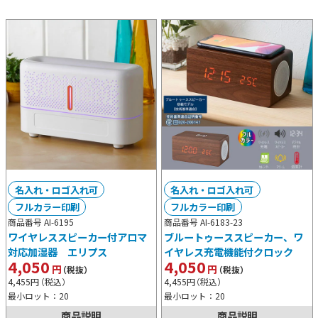
名入れ・ロゴ入れ可
名入れ・ロゴ入れ可
フルカラー印刷
フルカラー印刷
商品番号 AI-6195
商品番号 AI-6183-23
ワイヤレススピーカー付アロマ
ブルートゥーススピーカー、ワ
対応加湿器 エリプス
イヤレス充電機能付クロック
4,050
4,050
円
円
（税抜）
（税抜）
4,455
円
（税込）
4,455
円
（税込）
最小ロット：20
最小ロット：20
商品説明
商品説明