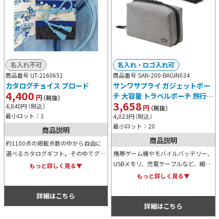
名入れ不可
名入れ・ロゴ入れ可
商品番号 UT-2160651
商品番号 SAN-200-BAGIN034
カタログチョイス ブロード
サンワサプライ ガジェットポー
4,400
チ 大容量 トラベルポーチ 旅行
円
（税抜）
3,658
ダブルルーム Nintendo
4,840
円
（税込）
円
（税抜）
Switch収納対応
最小ロット：1
4,023
円
（税込）
最小ロット：20
商品説明
商品説明
約1100点の掲載点数の中から自由に
選べるカタログギフト。その中でグル
携帯ゲーム機やモバイルバッテリー、
メも約190点ありますので、見ている
USBメモリ、充電ケーブルなど、細々
もっと詳しく見る▼
だけでも楽しくなってきます。定番の
としたモノを纏めて持ち歩きたい場合
もっと詳しく見る▼
贈答用商品として根強い人気がありま
に便利なガジェットポーチ。外回りや
す。
出張の多いサラリーマンなどにおすす
詳細はこちら
め。
詳細はこちら