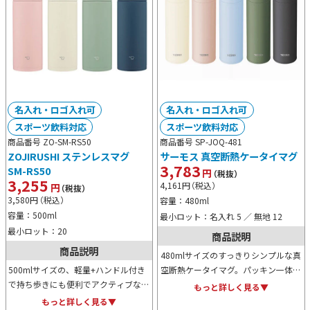
名入れ・ロゴ入れ可
名入れ・ロゴ入れ可
スポーツ飲料対応
スポーツ飲料対応
商品番号 ZO-SM-RS50
商品番号 SP-JOQ-481
ZOJIRUSHI ステンレスマグ
サーモス 真空断熱ケータイマグ
3,783
SM-RS50
円
（税抜）
3,255
4,161
円
（税込）
円
（税抜）
3,580
円
（税込）
容量：480ml
容量：500ml
最小ロット：名入れ 5 ／ 無地 12
最小ロット：20
商品説明
商品説明
480mlサイズのすっきりシンプルな真
500mlサイズの、軽量+ハンドル付き
空断熱ケータイマグ。パッキン一体型
で持ち歩きにも便利でアクティブなス
の「まる洗ユニット」で食洗機対応タ
もっと詳しく見る▼
テンレスマグ。パッキンを分解する必
イプのため、お手入れも楽々。毎日の
もっと詳しく見る▼