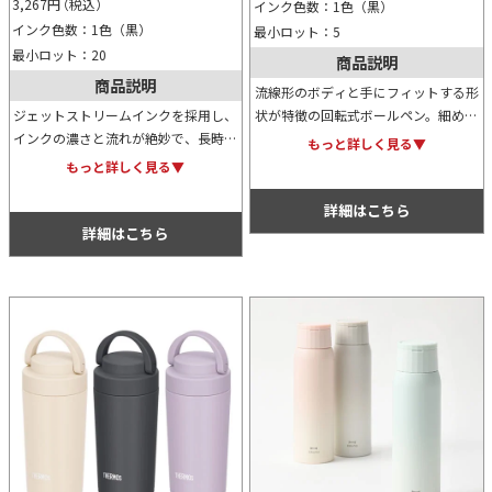
3,267
円
（税込）
インク色数：1色（黒）
インク色数：1色（黒）
最小ロット：5
最小ロット：20
商品説明
商品説明
流線形のボディと手にフィットする形
ジェットストリームインクを採用し、
状が特徴の回転式ボールペン。細めの
インクの濃さと流れが絶妙で、長時間
リングがスタイリッシュでモダンかつ
もっと詳しく見る▼
の使用でも疲れにくく快適に書けま
クールな印象を与え、握りやすさと滑
もっと詳しく見る▼
す。シンプルで洗練されたデザイン
らかな書き心地を両立した高級アイテ
は、ビジネスシーンや日常使いに最適
ムです。
詳細はこちら
な逸品です。
詳細はこちら