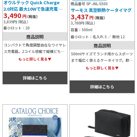
オウルテック Quick Charge
商品番号 SP-JNL-S500
2.0対応 最大10Wで急速充電 卓
サーモス 真空断熱ケータイマグ
3,490
3,437
上スタンド型 Qi ワイヤレス充電
円
（税抜）
円
（税抜）
器スタンド
3,839
円
（税込）
3,780
円
（税込）
最小ロット：20
容量：500ml
商品説明
最小ロット：名入れ 5 ／ 無地 12
商品説明
コンパクトで角度調整自在なワイヤレ
ス充電器。2コイル搭載で縦横どちら
500mlサイズでランチ用からスポーツ
でも充電でき、QC2.0に対応していま
もっと詳しく見る▼
まで幅広く使えるケータイマグ。飲み
す。Qi認定の安全設計と状態表示
口の形状は唇にフィットしやすいため
もっと詳しく見る▼
LED、2年保証付き。
飲みやすさもGOOD！全パーツ簡単に
詳細はこちら
分解でき食洗機にも対応しておりま
す。
詳細はこちら