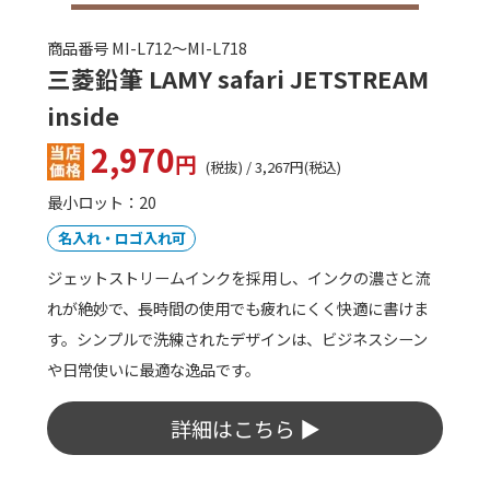
商品番号 ZO-SM-RS50
ZOJIRUSHI ステンレスマグ SM-
RS50
3,255
円
(税抜) / 3,580円(税込)
最小ロット：20
名入れ・ロゴ入れ可
スポーツ飲料対応
500mlサイズの、軽量+ハンドル付きで持ち歩きにも便利
でアクティブなステンレスマグ。パッキンを分解する必要
がないシームレスせんと食洗機対応タイプで、お手入れ
も非常に簡単です。
詳細はこちら ▶