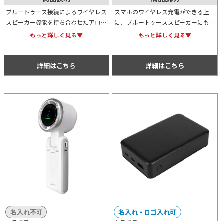
ブルートゥース接続によるワイヤレス
スマホのワイヤレス充電ができる上
スピーカー機能を持ち合わせたアロマ
に、ブルートゥーススピーカーにもな
対応加湿器です。シンプルなデザイン
るデジタルクロック。木製風の上に浮
もっと詳しく見る▼
もっと詳しく見る▼
のため、どんな部屋にもマッチしま
かび上がるデジタル表示がなんともお
す。8色のLEDライトもおしゃれ。
しゃれ。オリジナル名入れも可能で
す。
詳細はこちら
詳細はこちら
名入れ不可
名入れ・ロゴ入れ可