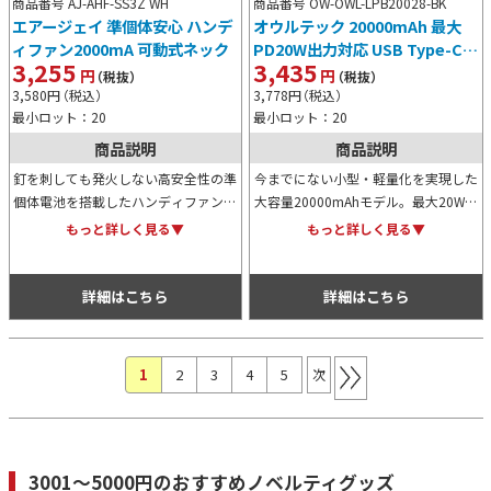
商品番号 AJ-AHF-SS3Z WH
商品番号 OW-OWL-LPB20028-BK
エアージェイ 準個体安心 ハンデ
オウルテック 20000mAh 最大
ィファン2000mA 可動式ネック
PD20W出力対応 USB Type-C入
3,255
3,435
出力/USB Type-A出力 モバイル
円
円
（税抜）
（税抜）
バッテリー
3,580
円
（税込）
3,778
円
（税込）
最小ロット：20
最小ロット：20
商品説明
商品説明
釘を刺しても発火しない高安全性の準
今までにない小型・軽量化を実現した
個体電池を搭載したハンディファン。
大容量20000mAhモデル。最大20W出
強力なターボ送風で涼しく、ハンズフ
力やPPSに対応し、3台同時やパスス
もっと詳しく見る▼
もっと詳しく見る▼
リー仕様のため外出時も手軽に使えま
ルー充電、低電流モードも搭載。1年
す。安全面と機能性を兼ね備えたアイ
保証を備えた安心設計です。
テムです。
詳細はこちら
詳細はこちら
1
(現位置)
2
3
4
5
次
3001～5000円のおすすめノベルティグッズ