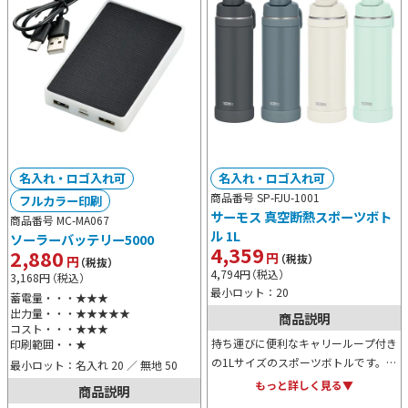
名入れ・ロゴ入れ可
名入れ・ロゴ入れ可
商品番号 SP-FJU-1001
フルカラー印刷
サーモス 真空断熱スポーツボト
商品番号 MC-MA067
ル 1L
ソーラーバッテリー5000
4,359
2,880
円
（税抜）
円
（税抜）
4,794
円
（税込）
3,168
円
（税込）
最小ロット：20
蓄電量・・・★★★
出力量・・・★★★★★
商品説明
コスト・・・★★★
持ち運びに便利なキャリーループ付き
印刷範囲・・★
の1Lサイズのスポーツボトルです。真
最小ロット：名入れ 20 ／ 無地 50
空断熱構造で冷たさを長時間キープ。
もっと詳しく見る▼
商品説明
スポーツから日常の水分補給まで、幅