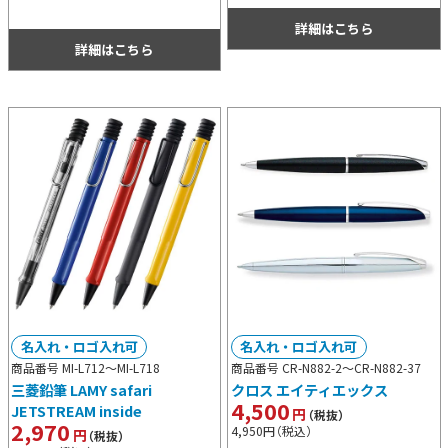
要がないシームレスせんと食洗機対応
ランチ用等におすすめです。
タイプで、お手入れも非常に簡単で
詳細はこちら
す。
詳細はこちら
名入れ・ロゴ入れ可
名入れ・ロゴ入れ可
商品番号 MI-L712～
MI-L718
商品番号 CR-N882-2～
CR-N882-37
三菱鉛筆 LAMY safari
クロス エイティエックス
4,500
JETSTREAM inside
円
（税抜）
2,970
4,950
円
（税込）
円
（税抜）