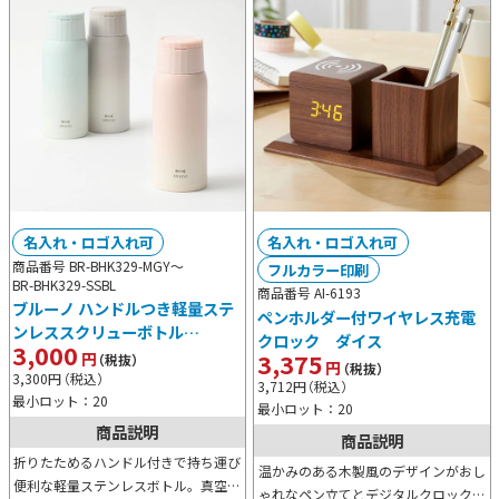
名入れ・ロゴ入れ可
名入れ・ロゴ入れ可
商品番号 BR-BHK329-MGY～
フルカラー印刷
BR-BHK329-SSBL
商品番号 AI-6193
ブルーノ ハンドルつき軽量ステ
ペンホルダー付ワイヤレス充電
ンレススクリューボトル
クロック ダイス
3,000
medium
3,375
円
（税抜）
円
（税抜）
3,300
円
（税込）
3,712
円
（税込）
最小ロット：20
最小ロット：20
商品説明
商品説明
折りたためるハンドル付きで持ち運び
温かみのある木製風のデザインがおし
便利な軽量ステンレスボトル。真空二
ゃれなペン立てとデジタルクロック。