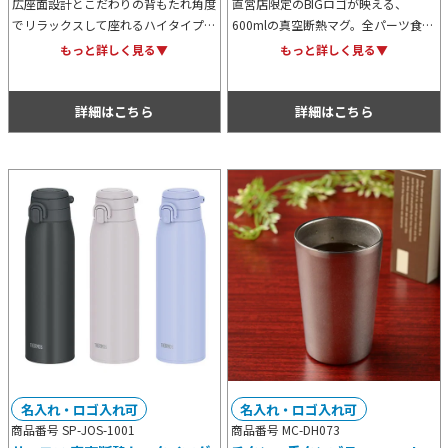
広座面設計とこだわりの背もたれ角度
直営店限定のBIGロゴが映える、
でリラックスして座れるハイタイプの
600mlの真空断熱マグ。全パーツ食洗
キャンプチェア。組み立てや収納が簡
機対応でお手入れも簡単です。保温・
もっと詳しく見る▼
もっと詳しく見る▼
単で、ドリンクホルダー2個とスマホ
保冷力に優れたスクリュータイプで、
ホルダー、キャリーバッグ付きです。
日常使いに最適なアイテムです。
詳細はこちら
詳細はこちら
名入れ・ロゴ入れ可
名入れ・ロゴ入れ可
商品番号 SP-JOS-1001
商品番号 MC-DH073