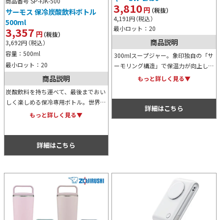
商品番号 SP-FJK-500
3,810
円
（税抜）
サーモス 保冷炭酸飲料ボトル
4,191
円
（税込）
500ml
最小ロット：20
3,357
円
（税抜）
商品説明
3,692
円
（税込）
容量：500ml
300mlスープジャー。象印独自の「サ
最小ロット：20
ーモリング構造」で保温力が向上し、
温かさが持続。パッキン一体型の「シ
商品説明
もっと詳しく見る▼
ームレスせん」に加え、全パーツ食洗
炭酸飲料を持ち運べて、最後までおい
機対応でお手入れも劇的に進化しまし
しく楽しめる保冷専用ボトル。世界的
た。
詳細はこちら
なブランド、サーモスによる真空断熱
もっと詳しく見る▼
構造が飲料の鮮度を保持します。スポ
ーツやレジャー時の熱中症対策に冷た
いスポーツドリンクを入れてもOK。
詳細はこちら