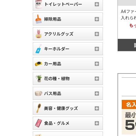
トイレットペーパー
A4フ
入れら
掃除用品
グ。表
も
かく施
アクリルグッズ
落ち着
す。持
キーホルダー
別不要
カー用品
花の種・植物
バス用品
美容・健康グッズ
食品・グルメ