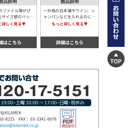
商品説明
商品説明
ズのファイル等がぴ
一升瓶の日本酒やワイン、シ
るサイズ感のバッ
ャンパンなどを入れるのにぴ
はエンボス加工が細
ったりな、縦長サイズのエン
と詳しく見る▼
もっと詳しく見る▼
れており、マットで
ボスバッグ。すっきりシンプ
た風合いがありま
ルなデザインで、オリジナル
手も紙素材のため分
の名入れがよく映えるアイテ
細はこちら
詳細はこちら
点も◎！
ムです。
KILAMEK
-8215 FAX： 03-3341-6076
ation@kilamek.co.jp