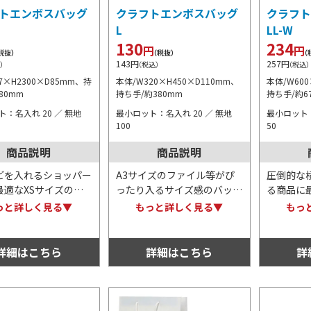
トエンボスバッグ
クラフトエンボスバッグ
クラフト
L
LL-W
130
234
円
円
税抜）
（税抜）
（
143
円
257
円
）
（税込）
（税込
7×H2300×D85mm、持
本体/W320×H450×D110mm、
本体/W600
80mm
持ち手/約380mm
持ち手/約6
：名入れ 20 ／ 無地
最小ロット：名入れ 20 ／ 無地
最小ロット：
100
50
商品説明
商品説明
どを入れるショッパー
A3サイズのファイル等がぴ
圧倒的な横
最適なXSサイズのバ
ったり入るサイズ感のバッ
る商品に
表面はエンボス加工が
グ。表面はエンボス加工が細
表面はエ
っと詳しく見る▼
もっと詳しく見る▼
もっ
施されており、マット
かく施されており、マットで
施されて
着いた風合いです。持
落ち着いた風合いがありま
着いた風
紙素材のため分別不要
す。持ち手も紙素材のため分
ち手も紙
詳細はこちら
詳細はこちら
詳
◎！
別不要な点も◎！
な点も◎