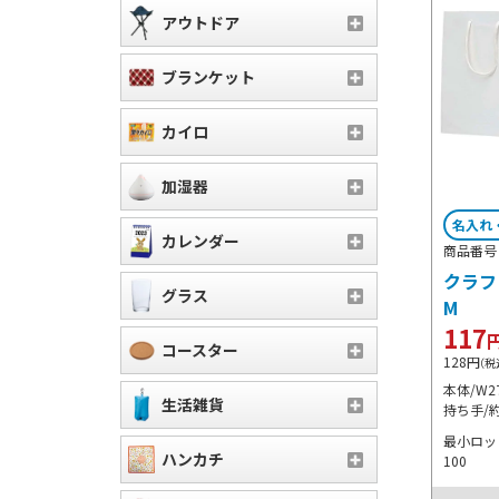
アウトドア
ブランケット
カイロ
加湿器
名入れ
カレンダー
商品番号 M
クラフ
グラス
M
117
コースター
128
円
（税
本体/W2
生活雑貨
持ち手/約
最小ロット
ハンカチ
100