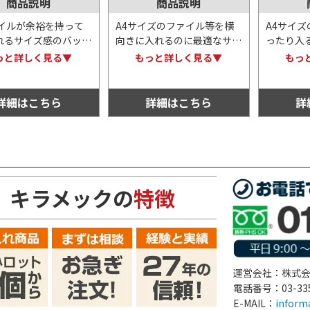
商品説明
商品説明
ァイルが余裕を持って
A4サイズのファイル等を横
A4サイ
れるサイズ感のバッ
向きに入れるのに最適なサイ
ったり入
面はエンボス加工が細
ズ感のバッグ。表面はエンボ
グ。表面
っと詳しく見る▼
もっと詳しく見る▼
もっ
されており、マットで
ス加工が細かく施されてお
かく施さ
いた風合いがありま
り、マットで落ち着いた風合
落ち着い
ち手も紙素材のため分
いがあります。持ち手も紙素
す。持ち
詳細はこちら
詳細はこちら
詳
な点も◎！
材のため分別不要な点も◎！
別不要な
キラメックの
特徴
運営会社：株式会社
電話番号：03-3350
E-MAIL：
inform