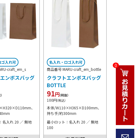
ロゴ入れ可
名入れ・ロゴ入れ可
0
U-craft_em_s
商品番号 MARU-craft_em_bottle
エンボスバッグ
クラフトエンボスバッグ
BOTTLE
91
円
抜）
（税抜）
100
円
）
（税込）
×H320×D110mm、
本体/W110×H365×D100mm、
40mm
持ち手/約300mm
名入れ 20 ／ 無地
最小ロット：名入れ 20 ／ 無地
100