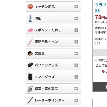
クラフ
キッチン用品
XS
78
円
洗剤
（
85
円
（税込
本体/W1
スポンジ・たわし
ち手/約2
最小ロット
筆記用具・ペン
100
文房具
小物な
パソコングッズ
として
ッグ。
も
細かく
スマホグッズ
で落ち
ち手も
家電・電化製品
な点も
レーザーポインター