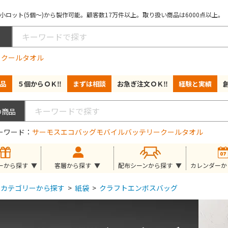
ロット(5個～)から製作可能。顧客数17万件以上。取り扱い商品は6000点以上。
ー
クールタオル
品
５個からＯＫ‼
まずは相談
お急ぎ注文ＯＫ‼
経験と実績
ーワード
サーモス
エコバッグ
モバイルバッテリー
クールタオル
ーから探す
客層から探す
配布シーンから探す
カレンダーか
カテゴリーから探す
>
紙袋
>
クラフトエンボスバッグ