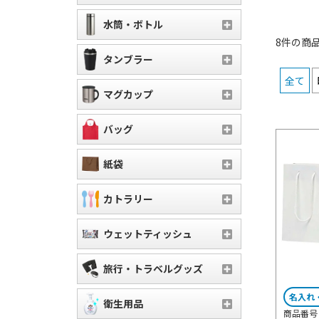
水筒・ボトル
8件の商
タンブラー
全て
マグカップ
バッグ
紙袋
カトラリー
ウェットティッシュ
旅行・トラベルグッズ
名入れ
衛生用品
商品番号 M