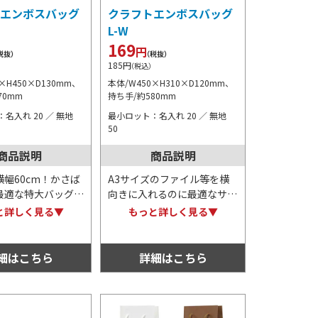
エンボスバッグ
クラフトエンボスバッグ
L-W
169
円
税抜）
（税抜）
185
円
）
（税込）
×H450×D130mm、
本体/W450×H310×D120mm、
70mm
持ち手/約580mm
名入れ 20 ／ 無地
最小ロット：名入れ 20 ／ 無地
50
商品説明
商品説明
幅60cm！かさば
A3サイズのファイル等を横
最適な特大バッグ。
向きに入れるのに最適なサイ
ンボス加工が細かく
ズ感のバッグ。表面はエンボ
と詳しく見る▼
もっと詳しく見る▼
おり、マットで落ち
ス加工が細かく施されてお
合いがあります。持
り、マットで落ち着いた風合
素材のため分別不要
いがあります。持ち手も紙素
細はこちら
詳細はこちら
！
材のため分別不要な点も◎！