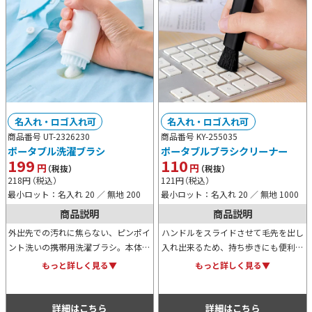
名入れ・ロゴ入れ可
名入れ・ロゴ入れ可
商品番号 UT-2326230
商品番号 KY-255035
ポータブル洗濯ブラシ
ポータブルブラシクリーナー
199
110
円
円
（税抜）
（税抜）
218
円
（税込）
121
円
（税込）
最小ロット：名入れ 20 ／ 無地 200
最小ロット：名入れ 20 ／ 無地 1000
商品説明
商品説明
外出先での汚れに焦らない、ピンポイ
ハンドルをスライドさせて毛先を出し
ント洗いの携帯用洗濯ブラシ。本体に
入れ出来るため、持ち歩きにも便利
洗剤を入れ、プッシュして泡立てなが
な、手の平サイズのブラシクリーナー
もっと詳しく見る▼
もっと詳しく見る▼
らこすり洗いが可能です。旅行や小さ
です。オリジナルの名入れプリントも
なお子様がいるご家庭にも心強い一本
可能なため、販促用等にもおすすめ。
です。
詳細はこちら
詳細はこちら