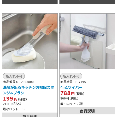
名入れ不可
名入れ不可
商品番号 UT-2393800
商品番号 EP-7795
洗剤が出るキッチンお掃除スポ
4in1ワイパー
788
ンジ&ブラシ
円
（税抜）
199
866
円
（税込）
円
（税抜）
最小ロット：36
218
円
（税込）
最小ロット：96
商品説明
商品説明