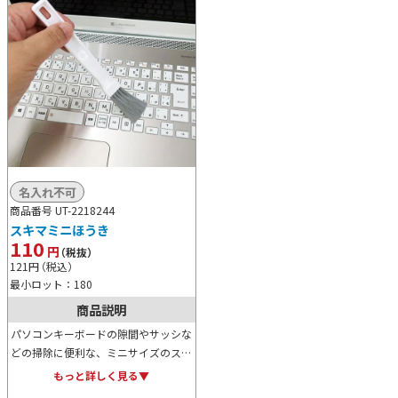
名入れ不可
商品番号 UT-2218244
スキマミニほうき
110
円
（税抜）
121
円
（税込）
最小ロット：180
商品説明
パソコンキーボードの隙間やサッシな
どの掃除に便利な、ミニサイズのスキ
マほうきです。しなやかな長めのブラ
もっと詳しく見る▼
シや柔らかく、傷をつけにくい点も高