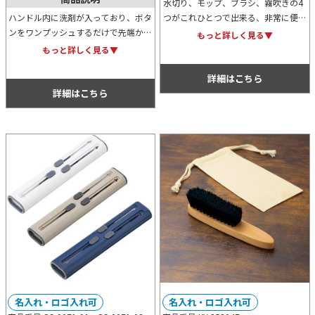
水切り、モップ、ブラシ、霧吹きの4
ハンドル内に洗剤が入っており、ボタ
つがこれひとつで出来る、非常に便利
ンをワンプッシュするだけで先端から
なお掃除アイテムです。お風呂場の掃
もっと詳しく見る▼
洗剤が出るため、食器洗いには非常に
除はもちろん、ブラインドなどにも対
もっと詳しく見る▼
便利なお掃除スポンジ＆ブラシです。
応可能なため幅広くご活用いただけま
先端は用途に合わせて付け替えられま
す。
詳細はこちら
す。
詳細はこちら
名入れ・ロゴ入れ可
名入れ・ロゴ入れ可