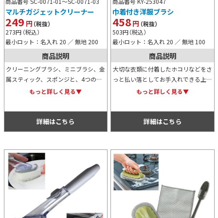
商品番号 SC-0071-01～
SC-0071-03
商品番号 KY-253047
マルチガジェットクリーナー
巾着付き洋服ブラシ
249
458
円
円
（税抜）
（税抜）
273
円
（税込）
503
円
（税込）
最小ロット：名入れ 20 ／ 無地 200
最小ロット：名入れ 20 ／ 無地 100
商品説明
商品説明
クリーニングブラシ、ミニブラシ、金
大切な衣類に付着したホコリなどをさ
属スティック、スポンジと、4つのク
っと払い落としてお手入れできる上質
リーナー機能がこれ1本に収まってお
で本格的な洋服ブラシです。専用の巾
もっと詳しく見る▼
もっと詳しく見る▼
り、スマホや周辺機器のお手入れに非
着付きで持ち歩きにも便利。本体にも
常に役立つガジェットクリーナーで
巾着にもオリジナル名入れ可能です。
す。
詳細はこちら
詳細はこちら