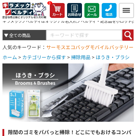
0
キラメックノベルティはオリジナル名入れノベルティ・記念品を小ロット(5個
人気のキーワード
サーモス
エコバッグ
モバイルバッテリー
ホーム
>
カテゴリーから探す
>
掃除用品
>
ほうき・ブラシ
隙間のゴミをパパっと掃除！どこにでもおけるコンパ