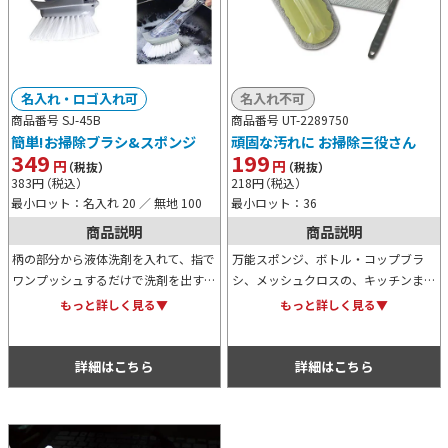
名入れ・ロゴ入れ可
名入れ不可
商品番号 SJ-45B
商品番号 UT-2289750
簡単!お掃除ブラシ&スポンジ
頑固な汚れに お掃除三役さん
349
199
円
円
（税抜）
（税抜）
383
円
（税込）
218
円
（税込）
最小ロット：名入れ 20 ／ 無地 100
最小ロット：36
商品説明
商品説明
柄の部分から液体洗剤を入れて、指で
万能スポンジ、ボトル・コップブラ
ワンプッシュするだけで洗剤を出すこ
シ、メッシュクロスの、キッチンまわ
とができるため、非常に便利なブラシ
りのお掃除には欠かすことのできな
もっと詳しく見る▼
もっと詳しく見る▼
＆スポンジです。ご家庭のあらゆると
い、お掃除アイテム3点セット。化粧
ころの掃除にとっても便利です。
箱入りのため、ノベルティや特典用に
おすすめ。
詳細はこちら
詳細はこちら