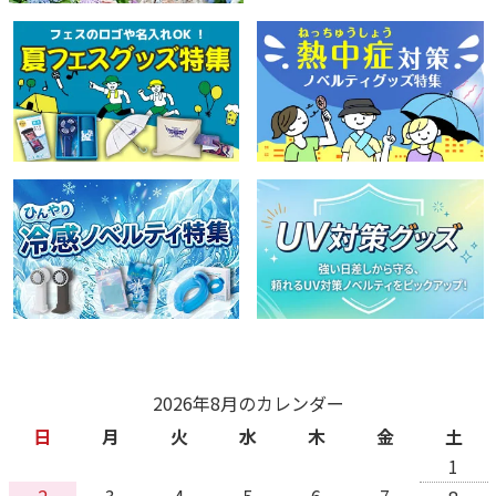
2026年8月のカレンダー
日
月
火
水
木
金
土
1
2
3
4
5
6
7