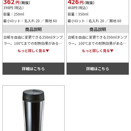
362
426
円
円
（税抜）
（税抜）
398
円
（税込）
468
円
（税込）
容量：250ml
容量：350ml
最小ロット：名入れ 20 ／ 無地 60
最小ロット：名入れ 20 ／ 無地 60
商品説明
商品説明
台紙を自由に変更できる250mlタンブ
台紙を自由に変更できる350mlタンブ
ラー。100℃までの耐熱効果がある
ラー。100℃までの耐熱効果がある
上、開閉式の飲み口が非常に便利。カ
上、開閉式の飲み口が非常に便利。カ
もっと詳しく見る▼
もっと詳しく見る▼
ラーバリエーションは全6色あります
ラーバリエーションは全6色あります
ので、お好みでお選びください。
ので、お好みでお選びください。
詳細はこちら
詳細はこちら