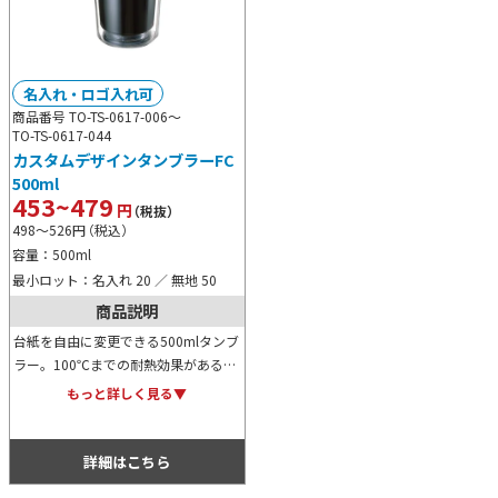
名入れ・ロゴ入れ可
商品番号 TO-TS-0617-006～
TO-TS-0617-044
カスタムデザインタンブラーFC
500ml
453~479
円
（税抜）
498～526
円
（税込）
容量：500ml
最小ロット：名入れ 20 ／ 無地 50
商品説明
台紙を自由に変更できる500mlタンブ
ラー。100℃までの耐熱効果がある
上、開閉式の飲み口が非常に便利。カ
もっと詳しく見る▼
ラーバリエーションは全6色あります
ので、お好みでお選びください。
詳細はこちら