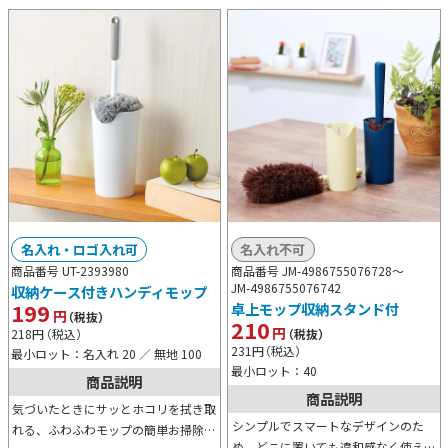
名入れ・ロゴ入れ可
名入れ不可
商品番号 UT-2393980
商品番号 JM-4986755076728～
JM-4986755076742
収納ケース付きハンディモップ
199
卓上モップ収納スタンド付
円
（税抜）
210
円
218
円
（税込）
（税抜）
231
円
（税込）
最小ロット：名入れ 20 ／ 無地 100
最小ロット：40
商品説明
商品説明
気づいたときにサッとホコリを拭き取
シンプルでスマートなデザインのた
れる、ふわふわモップの簡単お掃除ア
め、どこに置いても違和感なく使える