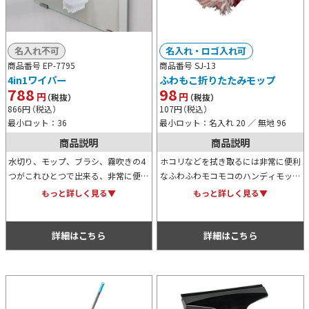
名入れ不可
名入れ・ロゴ入れ可
商品番号 EP-7795
商品番号 SJ-13
4in1ワイパー
ふわもこ折りたたみモップ
788
98
円
円
（税抜）
（税抜）
866
円
（税込）
107
円
（税込）
最小ロット：36
最小ロット：名入れ 20 ／ 無地 96
商品説明
商品説明
水切り、モップ、ブラシ、霧吹きの4
ホコリなどを拭き取るには非常に便利
つがこれひとつで出来る、非常に便利
なふわふわモコモコのハンディモップ
なお掃除アイテムです。お風呂場の掃
です。モップの柄の宇文は折りたたむ
もっと詳しく見る▼
もっと詳しく見る▼
除はもちろん、ブラインドなどにも対
ことが出来る上、名入れプリントも可
応可能なため幅広くご活用いただけま
能なため、販促用にもおすすめ。
す。
詳細はこちら
詳細はこちら