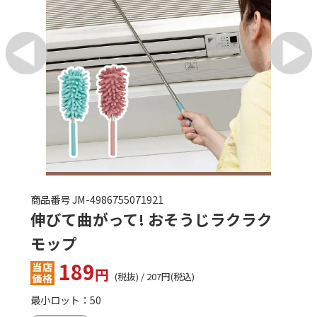
商品番号 UT-2393980
収納ケース付きハンディモップ
199
円
(税抜) / 218円(税込)
最小ロット：名入れ 20 ／ 無地 100
名入れ・ロゴ入れ可