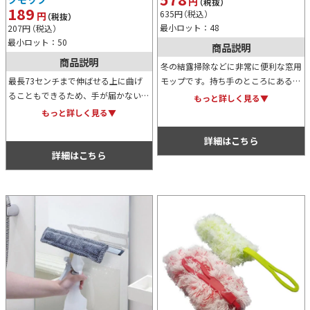
円
（税抜）
189
635
円
（税込）
円
（税抜）
最小ロット：48
207
円
（税込）
最小ロット：50
商品説明
商品説明
冬の結露掃除などに非常に便利な窓用
最長73センチまで伸ばせる上に曲げ
モップです。持ち手のところにあるリ
ることもできるため、手が届かない場
ングを引くだけで脱水が可能なため、
もっと詳しく見る▼
所のお掃除に非常に便利ならくらくモ
手を汚したくない方などにおすすめ。
もっと詳しく見る▼
ップ。イベント等での特典や景品用、
イベント等のノベルティ用としてもお
またノベルティ用にもおすすめ。
すすめ。
詳細はこちら
詳細はこちら