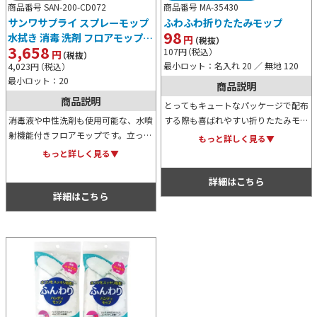
商品番号 SAN-200-CD072
商品番号 MA-35430
サンワサプライ スプレーモップ
ふわふわ折りたたみモップ
98
水拭き 消毒 洗剤 フロアモップ
円
（税抜）
3,658
フローリング 床 掃除 拭き掃除
107
円
（税込）
円
（税抜）
最小ロット：名入れ 20 ／ 無地 120
4,023
円
（税込）
最小ロット：20
商品説明
商品説明
とってもキュートなパッケージで配布
消毒液や中性洗剤も使用可能な、水噴
する際も喜ばれやすい折りたたみモッ
射機能付きフロアモップです。立った
プです。デスク周りをはじめ、細かい
もっと詳しく見る▼
ままでもしっかりと水拭きが出来る
ところのお掃除には最適で、コンパク
もっと詳しく見る▼
上、二種類付属しているモップパッド
トに収納できる点も高ポイントです。
は洗って繰り返し使用でき、エコなモ
詳細はこちら
ップです。
詳細はこちら