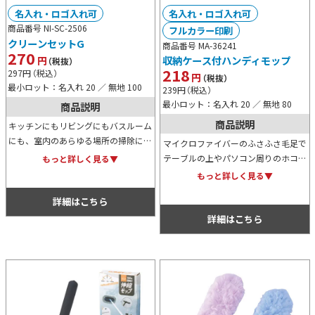
名入れ・ロゴ入れ可
名入れ・ロゴ入れ可
商品番号 NI-SC-2506
フルカラー印刷
クリーンセットG
商品番号 MA-36241
270
円
収納ケース付ハンディモップ
（税抜）
218
297
円
（税込）
円
（税抜）
最小ロット：名入れ 20 ／ 無地 100
239
円
（税込）
最小ロット：名入れ 20 ／ 無地 80
商品説明
商品説明
キッチンにもリビングにもバスルーム
にも、室内のあらゆる場所の掃除に最
マイクロファイバーのふさふさ毛足で
適なアイテムのセットです。イベント
テーブルの上やパソコン周りのホコリ
もっと詳しく見る▼
やキャンペーンでの特典用や景品用な
を綺麗に掃除できる上、使わない時は
もっと詳しく見る▼
どにもおすすめの商品です。
専用ケースにおしゃれに収納できるハ
詳細はこちら
ンディモップ。特典や景品用にも人気
です。
詳細はこちら