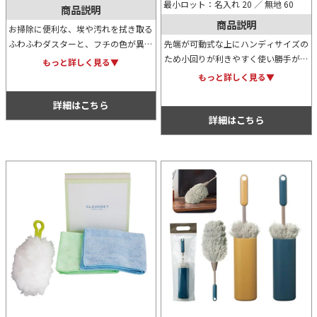
最小ロット：名入れ 20 ／ 無地 60
商品説明
商品説明
お掃除に便利な、埃や汚れを拭き取る
ふわふわダスターと、フチの色が異な
先端が可動式な上にハンディサイズの
り用途別に使い分けできるマイクロフ
ため小回りが利きやすく使い勝手が非
もっと詳しく見る▼
ァイバーふきん5枚のギフトセット。
常に良いマルチウィンドウワイパー。
もっと詳しく見る▼
化粧箱に名入れシールを貼ることがで
お風呂場や窓の結露、網戸、車のお掃
きます。
除にはもってこいのアイテムです。
詳細はこちら
詳細はこちら