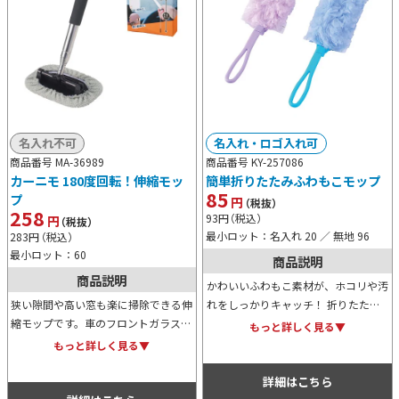
名入れ不可
名入れ・ロゴ入れ可
商品番号 MA-36989
商品番号 KY-257086
カーニモ 180度回転！伸縮モッ
簡単折りたたみふわもこモップ
85
プ
円
（税抜）
258
93
円
（税込）
円
（税抜）
最小ロット：名入れ 20 ／ 無地 96
283
円
（税込）
最小ロット：60
商品説明
商品説明
かわいいふわもこ素材が、ホコリや汚
狭い隙間や高い窓も楽に掃除できる伸
れをしっかりキャッチ！ 折りたたみ
縮モップです。車のフロントガラスな
式なので、使わない時は省スペースで
もっと詳しく見る▼
ど、手の届きにくい場所もサッと綺麗
収納場所にも困りません。見た目も機
もっと詳しく見る▼
に。先端を外せばミニスクレーパーと
能も優秀なクリーナーです。
しても使える便利な2WAY仕様です。
詳細はこちら