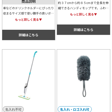
商品説明
約３７cmから約８５cmまで全長を伸
車などのドリンクホルダーにぴったり
縮できるハンディモップです。ふわふ
収まるサイズ感で使い勝手の良いボト
わもこもこのモップはあらゆる場所の
もっと詳しく見る▼
ル型ハンディーモップスタンドです。
ホコリを綺麗に払い落としてくれる上
もっと詳しく見る▼
見た目もシンプルでおしゃれ。ホワイ
に、軽量であるのも◎！
トとブラックの二色展開です。
詳細はこちら
詳細はこちら
名入れ不可
名入れ・ロゴ入れ可