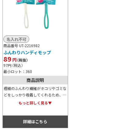
名入れ不可
商品番号 UT-2216982
ふんわりハンディモップ
89
円
（税抜）
97
円
（税込）
最小ロット：360
商品説明
極細のふんわり繊維がホコリやゴミな
どをしっかり吸着してくれるため、サ
ッシなどの凹凸のある箇所や家具の裏
もっと詳しく見る▼
側の隙間掃除には最適なハンディモッ
プです。是非ご活用ください。
詳細はこちら