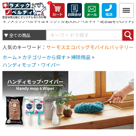
0
キラメックノベルティはオリジナル名入れノベルティ・記念品を小ロット(5個
人気のキーワード
サーモス
エコバッグ
モバイルバッテリー
ホーム
>
カテゴリーから探す
>
掃除用品
>
ハンディモップ・ワイパー