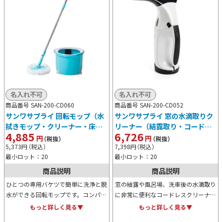
名入れ不可
名入れ不可
商品番号 SAN-200-CD060
商品番号 SAN-200-CD052
サンワサプライ 回転モップ（水
サンワサプライ 窓の水滴取りク
拭きモップ・クリーナー・床掃
リーナー（結露取り・コードレ
4,885
6,726
除・床モップ）
ス・充電式）
円
円
（税抜）
（税抜）
5,373
円
（税込）
7,398
円
（税込）
最小ロット：20
最小ロット：20
商品説明
商品説明
ひとつの専用バケツで簡単に洗浄と脱
窓の結露や風呂場、洗車後の水滴取り
水ができる回転モップです。コンパク
に非常に便利なコードレスクリーナー
トなサイズ感のバケツに加え、モップ
です。スキージで水滴を効率良くあつ
もっと詳しく見る▼
もっと詳しく見る▼
の持ち手も分館できるため収納場所に
めバキュームで吸い取る仕様のため、