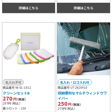
も困らない点も高ポイントです。
手を汚すこともなく手入れも簡単！
詳細はこちら
詳細はこちら
名入れ不可
名入れ・ロゴ入れ可
商品番号 NI-SC-1912
商品番号 UT-2620910
クリーンセットB
収納便利なマルチウィンドウワ
270
イパー
円
（税抜）
250
297
円
（税込）
円
（税抜）
最小ロット：100
275
円
（税込）