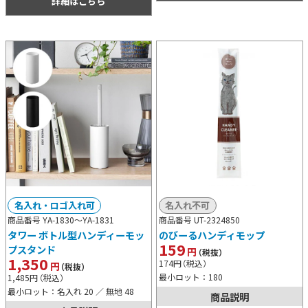
詳細はこちら
名入れ・ロゴ入れ可
名入れ不可
商品番号 YA-1830～
YA-1831
商品番号 UT-2324850
タワー ボトル型ハンディーモッ
のびーるハンディモップ
159
プスタンド
円
（税抜）
1,350
174
円
（税込）
円
（税抜）
最小ロット：180
1,485
円
（税込）
最小ロット：名入れ 20 ／ 無地 48
商品説明