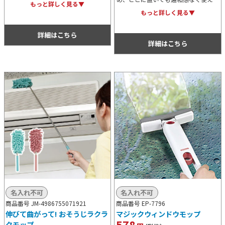
イテム。立てて置ける収納ケース付き
もっと詳しく見る▼
便利な卓上モップです。収納スタンド
で、出しっぱなしでも美観を損ないま
もっと詳しく見る▼
にはフック穴が付いているため壁にか
せん。新生活や大掃除のノベルティに
けて利用することも可能です。
最適です。
詳細はこちら
詳細はこちら
名入れ不可
名入れ不可
商品番号 JM-4986755071921
商品番号 EP-7796
伸びて曲がって! おそうじラクラ
マジックウィンドウモップ
578
クモップ