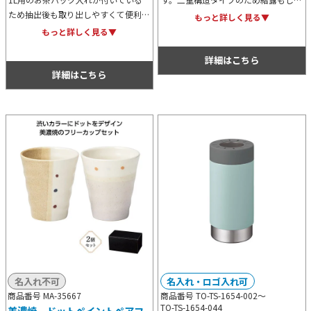
ため抽出後も取り出しやすくて便利な
くく、熱いものを入れても外側が熱く
もっと詳しく見る▼
ステンレスポットです。真空断熱構造
なりにくい仕様です。また底はコルク
もっと詳しく見る▼
のため保冷温力が非常に高く美味しい
素材のため、滑りにくいのも特徴的。
温度を長くキープすることが可能で
詳細はこちら
す。
詳細はこちら
名入れ不可
名入れ・ロゴ入れ可
商品番号 MA-35667
商品番号 TO-TS-1654-002～
TO-TS-1654-044
美濃焼 ドットペイントペアフ