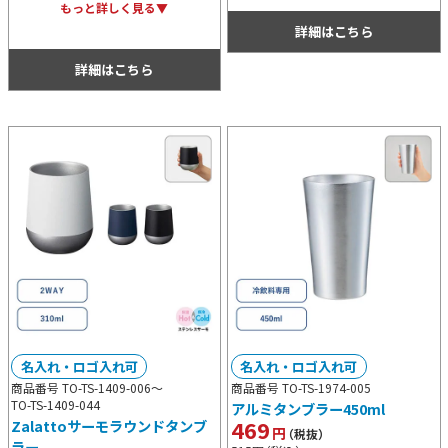
非常に優秀なコーヒーメーカーです。
ゃれな化粧箱入りで、記念品にもぴっ
もっと詳しく見る▼
挽く豆の粗さ調整もできるため、好み
たり！
詳細はこちら
のコーヒーを手軽に作れます。
詳細はこちら
名入れ・ロゴ入れ可
名入れ・ロゴ入れ可
商品番号 TO-TS-1409-006～
商品番号 TO-TS-1974-005
TO-TS-1409-044
アルミタンブラー450ml
469
Zalattoサーモラウンドタンブ
円
（税抜）
ラー