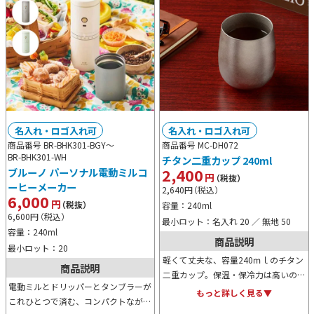
名入れ・ロゴ入れ可
名入れ・ロゴ入れ可
商品番号 BR-BHK301-BGY～
商品番号 MC-DH072
BR-BHK301-WH
チタン二重カップ 240ml
2,400
ブルーノ パーソナル電動ミルコ
円
（税抜）
ーヒーメーカー
2,640
円
（税込）
6,000
円
（税抜）
容量：240ml
6,600
円
（税込）
最小ロット：名入れ 20 ／ 無地 50
容量：240ml
商品説明
最小ロット：20
軽くて丈夫な、容量240ｍｌのチタン
商品説明
二重カップ。保温・保冷力は高いの
電動ミルとドリッパーとタンブラーが
に、熱伝導性は低く、熱さが手に伝わ
もっと詳しく見る▼
これひとつで済む、コンパクトながら
りにくいので使い勝手抜群です。おし