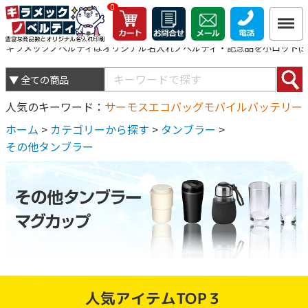
0
キラメックノベルティはオリジナル名入れノベルティ・記念品を小ロット(5個
人気のキーワード
サーモス
エコバッグ
モバイルバッテリー
ホーム
>
カテゴリーから探す
>
タンブラー
>
その他タンブラー
人気アイテムTOP３