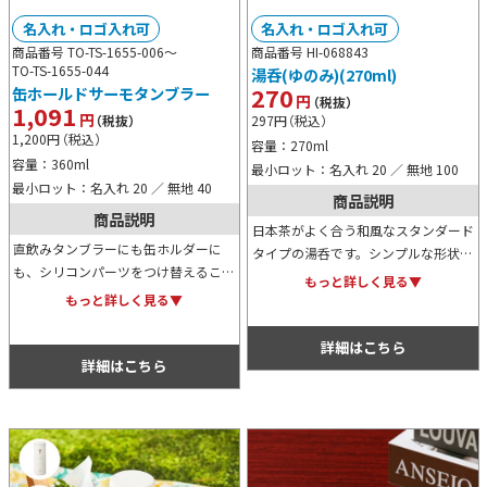
名入れ・ロゴ入れ可
名入れ・ロゴ入れ可
商品番号 TO-TS-1655-006～
商品番号 HI-068843
TO-TS-1655-044
湯呑(ゆのみ)(270ml)
270
缶ホールドサーモタンブラー
円
（税抜）
1,091
円
297
円
（税込）
（税抜）
1,200
円
（税込）
容量：270ml
容量：360ml
最小ロット：名入れ 20 ／ 無地 100
最小ロット：名入れ 20 ／ 無地 40
商品説明
商品説明
日本茶がよく合う和風なスタンダード
直飲みタンブラーにも缶ホルダーに
タイプの湯呑です。シンプルな形状で
も、シリコンパーツをつけ替えること
印刷面積が広いので、名入れプリント
もっと詳しく見る▼
でなる便利なアイテムです。
するオリジナルデザインがよく映え
もっと詳しく見る▼
て、プロモーション効果も抜群です！
詳細はこちら
詳細はこちら