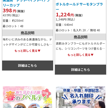
ボトルホールドサーモタンブラ
リーカップ
398
ー
円
（税抜）
1,224
円
437
円
（税込）
（税抜）
1,346
円
（税込）
容量： 約250ml
容量：640ml
最小ロット：48
最小ロット：名入れ 20 ／ 無地 40
商品説明
商品説明
味わいと渋みのある美濃焼ながら、ド
直飲みタンブラーにもボトルホルダー
ットデザインがどこか可愛らしさも感
にも、シリコンパーツをつけ替えるこ
じさせるフリーカップの2個セットで
もっと詳しく見る▼
とでなる便利なアイテムです。レッ
す。イベントのノベルティや景品、特
もっと詳しく見る▼
ド、ネイビー、ブラック、ホワイトの
典用などにおすすめです。
4色バリエーションから選択可能で
詳細はこちら
す。
詳細はこちら