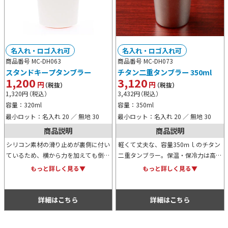
名入れ・ロゴ入れ可
名入れ・ロゴ入れ可
商品番号 MC-DH063
商品番号 MC-DH073
スタンドキープタンブラー
チタン二重タンブラー 350ml
1,200
3,120
円
円
（税抜）
（税抜）
1,320
円
（税込）
3,432
円
（税込）
容量：320ml
容量：350ml
最小ロット：名入れ 20 ／ 無地 30
最小ロット：名入れ 20 ／ 無地 30
商品説明
商品説明
シリコン素材の滑り止めが裏側に付い
軽くて丈夫な、容量350ｍｌのチタン
ているため、横から力を加えても倒れ
二重タンブラー。保温・保冷力は高い
にくい便利なタンブラーです。デザイ
のに、熱伝導性は低く、熱さが手に伝
もっと詳しく見る▼
もっと詳しく見る▼
ンはすっきりとシンプルなためオリジ
わりにくい！おしゃれな化粧箱入りな
ナルロゴもよく映えます。
ので、卒業記念品としても人気です。
詳細はこちら
詳細はこちら