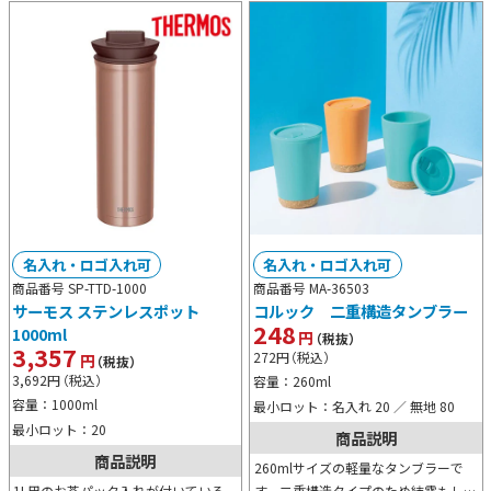
名入れ・ロゴ入れ可
名入れ・ロゴ入れ可
商品番号 SP-TTD-1000
商品番号 MA-36503
サーモス ステンレスポット
コルック 二重構造タンブラー
248
1000ml
円
（税抜）
3,357
272
円
（税込）
円
（税抜）
3,692
円
（税込）
容量：260ml
容量：1000ml
最小ロット：名入れ 20 ／ 無地 80
最小ロット：20
商品説明
商品説明
260mlサイズの軽量なタンブラーで
1L用のお茶パック入れが付いている
す。二重構造タイプのため結露もしに