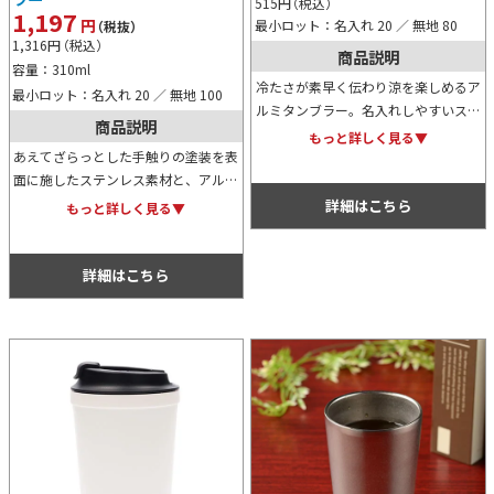
515
円
（税込）
1,197
円
最小ロット：名入れ 20 ／ 無地 80
（税抜）
1,316
円
（税込）
商品説明
容量：310ml
冷たさが素早く伝わり涼を楽しめるア
最小ロット：名入れ 20 ／ 無地 100
ルミタンブラー。名入れしやすいスト
商品説明
レート形状で、飲食店からエンタメ案
もっと詳しく見る▼
件まで幅広く対応可能。オリジナルグ
あえてざらっとした手触りの塗装を表
ッズ等の物販などにおすすめです。
面に施したステンレス素材と、アルミ
缶がすっぽり収まるサイズ感が特徴の
詳細はこちら
もっと詳しく見る▼
タンブラー。
詳細はこちら