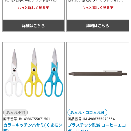
ってもキュートなダイカットふせんで
す。貼れるのはもちろん、挟んだり、
もっと詳しく見る▼
もっと詳しく見る▼
す。オリジナル名入れも可能なため、
立てたりすることも可能。イベント等
販促用としてもおすすめです。
で配布するちょっとしたノベルティ用
に最適。
詳細はこちら
詳細はこちら
名入れ不可
名入れ・ロゴ入れ可
商品番号 JM-4986755071501
商品番号 JM-4986755078654
カラーキッチンハサミ(くまモン
プラスチック削減 コーヒーエコ
版)
ボールペン