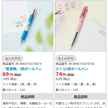
名入れ不可
名入れ不可
商品番号 JM-4986755076674
商品番号 JM-4986755078760
「夏風情」2色ボールペン
さくら3色ボールペン
69
74
円
円
（税抜）
（税抜）
75
円
（税込）
81
円
（税込）
インク色数：2色（黒・赤）
インク色数：3色（黒・赤・青）
最小ロット：150
最小ロット：150
商品説明
商品説明
風鈴や花火、朝顔、水風船ヨーヨーな
可愛らしい桜の花がプリントされ、淡