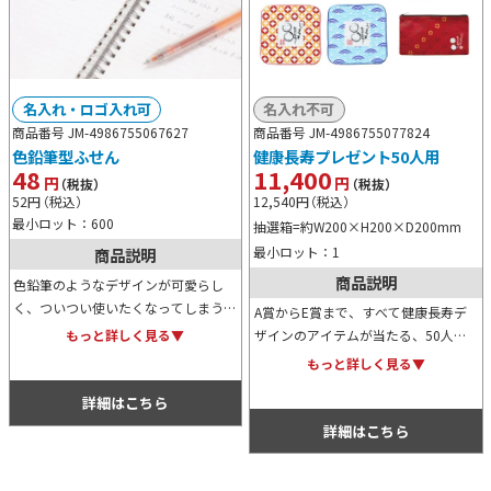
名入れ・ロゴ入れ可
名入れ不可
商品番号 JM-4986755067627
商品番号 JM-4986755077824
色鉛筆型ふせん
健康長寿プレゼント50人用
48
11,400
円
円
（税抜）
（税抜）
52
円
（税込）
12,540
円
（税込）
最小ロット：600
抽選箱=約W200×H200×D200mm
最小ロット：1
商品説明
商品説明
色鉛筆のようなデザインが可愛らし
く、ついつい使いたくなってしまうふ
A賞からE賞まで、すべて健康長寿デ
せんメモのセットです。業務上の連絡
ザインのアイテムが当たる、50人用
もっと詳しく見る▼
から試験勉強まで、幅広く使用するア
の抽選セットです。景品はもちろん、
もっと詳しく見る▼
イテムのためノベルティとしても人気
抽選箱や三角くじ、ポスターなども付
です。
詳細はこちら
属しており、届いたその日から利用可
能です。
詳細はこちら