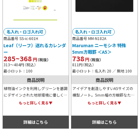
名入れ・ロゴ入れ可
名入れ・ロゴ入れ可
商品番号 SS-ic-601H
商品番号 MM-N182A
Leaf（リーフ）送れるカレンダ
Maruman ニーモシネ 特殊
ー
5mm方眼罫 ＜A5＞
285~368
738
円
円
（税抜）
（税抜）
313～404
円
（税込）
811
円
（税込）
最小ロット：100
最小ロット：名入れ 20 ／ 無地 100
商品説明
商品説明
植物油インクを利用しグリーンを基調
アイデアを創造しやすいA5サイズの
にデザインされた地球環境に優しく癒
横型ノート。5ｍｍ幅の方眼罫なた
やされるカレンダーです。ミシン目入
め、文字を書くのもイラストや図形を
もっと詳しく見る▼
もっと詳しく見る▼
りで切り取りやすく、折って立たせる
描くのにも便利です。ページを切り離
のもしやすい仕様がGOOD！
しやすいミシン目入りも高ポイント！
詳細はこちら
詳細はこちら