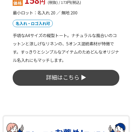
874
円
(税抜) / 961円(税込)
最小ロット：名入れ 20 ／ 無地 50
名入れ・ロゴ入れ可
340mlサイズのサーモマグカップ。真空二重構造のステ
ンレス素材で保冷保温効果に優れており、また付属の透
明蓋は見た目もオシャレな上にホコリなどが入るのも防
いでくれるため便利です。
詳細はこちら ▶