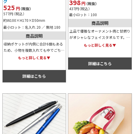
398
グ
円
（税抜）
525
円
437
円
（税込）
（税抜）
577
円
（税込）
最小ロット：100
約W100×H170×D50mm
商品説明
最小ロット：名入れ 20 ／ 無地 180
上品で優雅なオーナメント柄と甘撚り
商品説明
がオシャレなフェイスタオルです。化
粧箱もシンプルなデザインで高級感が
収納ポケットが内側に合計6個もある
もっと詳しく見る▼
あるため、贈り物はおちろん、特典や
ため、小物を複数入れても中でごちゃ
景品などにもおすすめです。
ごちゃにならず非常に便利なロングポ
もっと詳しく見る▼
ーチです。すっきりシンプルなデザイ
詳細はこちら
ンのため名入れがよく映えます。
詳細はこちら