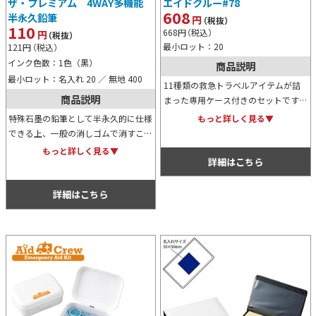
ザ・プレミアム 4WAY多機能
エイドクルー#78
608
半永久鉛筆
円
（税抜）
110
668
円
（税込）
円
（税抜）
最小ロット：20
121
円
（税込）
インク色数：1色（黒）
商品説明
最小ロット：名入れ 20 ／ 無地 400
11種類の救急トラベルアイテムが詰
商品説明
まった専用ケース付きのセットです。
コンパクトなサイズ感のため持ち歩く
特殊石墨の鉛筆として半永久的に仕様
もっと詳しく見る▼
のにも便利。またケースにはオリジナ
できる上、一般の消しゴムで消すこと
ル名入れ可能でノベルティ用にも最
もできる便利アイテムです。またボー
もっと詳しく見る▼
適。
詳細はこちら
ルペン、蛍光マーカー、タッチペン機
能も、これ一本で済ませられる優れモ
ノ！
詳細はこちら