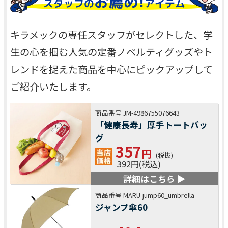
お薦め!
スタッフの
アイテム
キラメックの専任スタッフがセレクトした、学
生の心を掴む人気の定番ノベルティグッズやト
レンドを捉えた商品を中心にピックアップして
ご紹介いたします。
商品番号 JM-4986755076643
「健康長寿」厚手トートバッ
グ
357
円
(税抜)
392円(税込)
詳細はこちら ▶
商品番号 MARU-jump60_umbrella
ジャンプ傘60