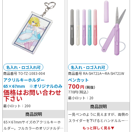
名入れ・ロゴ入れ可
名入れ・ロゴ入れ可
商品番号 TO-TZ-1083-004
商品番号 RA-SH721A～
RA-SH721W
アクリルキーホルダー
ペンカット
700
65×67mm ※オリジナルのみ
円
（税抜）
価格はお問い合わせ
770
円
（税込）
下さい
最小ロット：20
最小ロット：200
商品説明
商品説明
一見ペンのように見えますが、両側の
スライダーを下げるとハンドルループ
65×67mmサイズのアクリルキーホ
が現れ、ハサミとなる便利グッズ。ペ
もっと詳しく見る▼
ルダー。フルカラーのオリジナルデザ