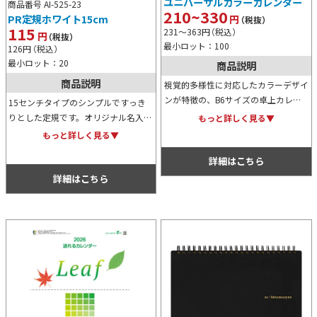
ユニバーサルカラーカレンダー
商品番号 AI-525-23
210~330
円
PR定規ホワイト15cm
（税抜）
115
231～363
円
（税込）
円
（税抜）
最小ロット：100
126
円
（税込）
最小ロット：20
商品説明
商品説明
視覚的多様性に対応したカラーデザイ
ンが特徴の、B6サイズの卓上カレン
15センチタイプのシンプルですっき
ダーです。それぞれの裏面にはメモを
りとした定規です。オリジナル名入れ
もっと詳しく見る▼
書き込めるスペースもあり、ビジネス
がフルカラーでできますが、名入れ範
もっと詳しく見る▼
シーンでも使い勝手は抜群です。
囲が大きくとれるため販促用としても
詳細はこちら
訴求効果は抜群！記念用等にもおすす
めです。
詳細はこちら