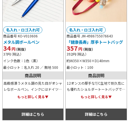
名入れ・ロゴ入れ可
名入れ・ロゴ入れ可
商品番号 KO-V010606
商品番号 JM-4986755076643
メタル調ボールペン
「健康長寿」厚手トートバッグ
34
357
円
円
（税抜）
（税抜）
37
円
（税込）
392
円
（税込）
インク色数：1色（黒）
約W350×W350×D140mm
最小ロット：名入れ 20 ／ 無地 500
最小ロット：100
商品説明
商品説明
高級感漂うメタル調の見た目がオシャ
12オンスの厚手なT/C生地で耐久性に
レなボールペン。インクにはドイツ製
も優れたショルダートートバッグで
の0.7mm黒を使用。企業のオリジナ
す。マチ付きでしっかりモノを詰め込
もっと詳しく見る▼
もっと詳しく見る▼
ルノベルティから、各種記念品用ま
めるため、お買い物用などにぴった
で、様々な用途で活用することができ
り。どこかほっこりするデザインも特
ます。
徴的です。
詳細はこちら
詳細はこちら