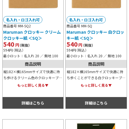
名入れ・ロゴ入れ可
名入れ・ロゴ入れ可
商品番号 MM-SQ2
商品番号 MM-SQ
Maruman クロッキー クリーム
Maruman クロッキー 白クロッ
クロッキー紙 ＜SQ＞
キー紙 ＜SQ＞
540
540
円
円
（税抜）
（税抜）
594
円
（税込）
594
円
（税込）
最小ロット：名入れ 20 ／ 無地 100
最小ロット：名入れ 20 ／ 無地 100
商品説明
商品説明
縦182×横165mmサイズで快適に持
縦182×横165mmサイズで快適に持
ち歩けるクリーム色のクロッキーブッ
ち歩くことができる白クロッキーブッ
ク。非常に薄く軽量で滑らかな表面か
ク。非常に薄く軽量で滑らかな表面か
もっと詳しく見る▼
もっと詳しく見る▼
ら鉛筆やシャープペンがよく走り、ラ
ら鉛筆やシャープペンがよく走り、ラ
フなスケッチなどにおすすめです。
フなスケッチなどにおすすめです。
詳細はこちら
詳細はこちら