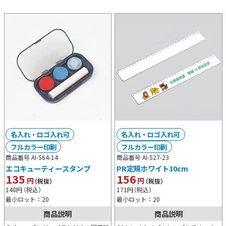
名入れ・ロゴ入れ可
名入れ・ロゴ入れ可
フルカラー印刷
フルカラー印刷
商品番号 AI-564-14
商品番号 AI-527-23
エコキューティースタンプ
PR定規ホワイト30cm
135
156
円
円
（税抜）
（税抜）
148
円
（税込）
171
円
（税込）
最小ロット：20
最小ロット：20
商品説明
商品説明