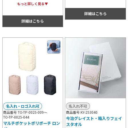
ンタイプのため、その他のステーショ
インで製作できるのはもちろん、デザ
もっと詳しく見る▼
ナリーとまとめて持ち歩けます。
インに合わせて自由な形で型抜きが可
詳細はこちら
能。推し活グッズ用などとして人気で
す。
詳細はこちら
名入れ・ロゴ入れ可
名入れ不可
商品番号 TO-TP-0025-009～
商品番号 KY-253040
TO-TP-0025-044
今治グレイスト・箱入りフェイ
マルチポケットポリポーチ ロン
スタオル