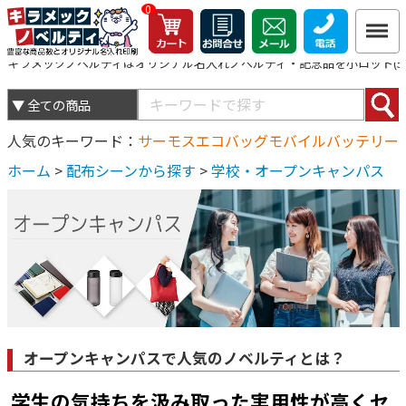
0
キラメックノベルティはオリジナル名入れノベルティ・記念品を小ロット(5個
人気のキーワード
サーモス
エコバッグ
モバイルバッテリー
ホーム
>
配布シーンから探す
>
学校・オープンキャンパス
オープンキャンパスで人気のノベルティとは？
学生の気持ちを汲み取った実用性が高くセ