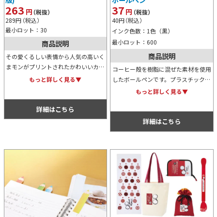
263
37
円
円
（税抜）
（税抜）
289
円
（税込）
40
円
（税込）
最小ロット：30
インク色数：1色（黒）
最小ロット：600
商品説明
商品説明
その愛くるしい表情から人気の高いく
まモンがプリントされたかわいいカラ
コーヒー殻を樹脂に混ぜた素材を使用
ーキッチンハサミです。イベントやキ
したボールペンです。プラスチック削
もっと詳しく見る▼
ャンペーンで配布するノベルティグッ
減で地球環境にも優しいエコアイテ
もっと詳しく見る▼
ズや特典、景品用などにおすすめで
ム。イベントやキャンペーンで配布す
す。
詳細はこちら
るノベルティ用としておすすめです。
詳細はこちら