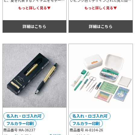
ど、夏を代表するアイテムをモチーフ
いピンク色でデザインされた見た目が
に爽やかにデザインされた、どこか懐
印象的ですが、3色ボールペンですの
もっと詳しく見る▼
もっと詳しく見る▼
かしさを感じさせる2色ボールペン。
で実用的にも◎なアイテムです。春の
夏イベントのノベルティ用におすす
ノベルティ等におすすめです。
め。
詳細はこちら
詳細はこちら
名入れ・ロゴ入れ可
名入れ・ロゴ入れ可
フルカラー印刷
フルカラー印刷
商品番号 MA-36237
商品番号 AI-8104-26