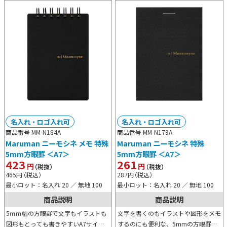
名入れ・ロゴ入れ可
名入れ・ロゴ入れ可
商品番号 MM-N184A
商品番号 MM-N179A
Maruman ニーモシネ メモ 特殊
Maruman ニーモシネ 特殊
5mm方眼罫 ＜A7＞
5mm方眼罫 ＜A7＞
423
261
円
円
（税抜）
（税抜）
465
円
（税込）
287
円
（税込）
最小ロット：名入れ 20 ／ 無地 100
最小ロット：名入れ 20 ／ 無地 100
商品説明
商品説明
5ｍｍ幅の方眼罫で文字もイラストも
文字を書くのもイラストや図形をメモ
図形もとっても書きやすいA7サイズ
するのにも便利な、5mmの方眼罫メ