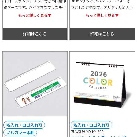
朱肉、スポンジ、ブラシ付きの国産印
30センチタイプのシンプルですっき
鑑ケースです。バイオマスプラスチッ
りとした定規です。オリジナル名入れ
クを素材に使用しているため地球環境
がフルカラーでできますが、名入れ範
もっと詳しく見る▼
もっと詳しく見る▼
に優しくSDGsに貢献できます。オリ
囲が大きくとれるため販促用としても
ジナルの名入れプリントも可能。
訴求効果は抜群！記念用等にもおすす
めです。
詳細はこちら
詳細はこちら
名入れ・ロゴ入れ可
名入れ・ロゴ入れ可
商品番号 YD-KY-706
フルカラー印刷