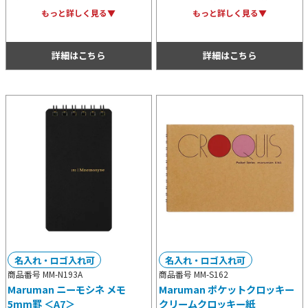
のコンパクトなメモ帳。裏表紙は厚手
モ帳です。A7のコンパクトなサイズ
もっと詳しく見る▼
もっと詳しく見る▼
でしっかりしているためどんな状況で
感はバッグの中でも邪魔になりにくく
も書き込みやすいのも特徴です。
持ち歩きに適しています。
詳細はこちら
詳細はこちら
名入れ・ロゴ入れ可
名入れ・ロゴ入れ可
商品番号 MM-N193A
商品番号 MM-S162
Maruman ニーモシネ メモ
Maruman ポケットクロッキー
5mm罫 ＜A7＞
クリームクロッキー紙