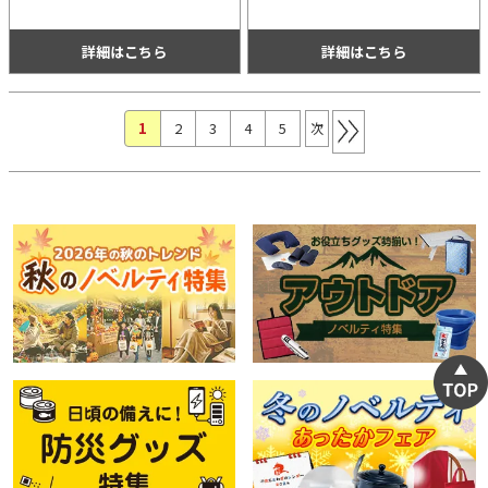
ら鉛筆やシャープペンがよく走り、ラ
いてきます。5mm方眼罫で縦でも横
フなスケッチなどにおすすめです。
でも使いやすくて便利です。
詳細はこちら
詳細はこちら
1
(現位置)
2
3
4
5
次