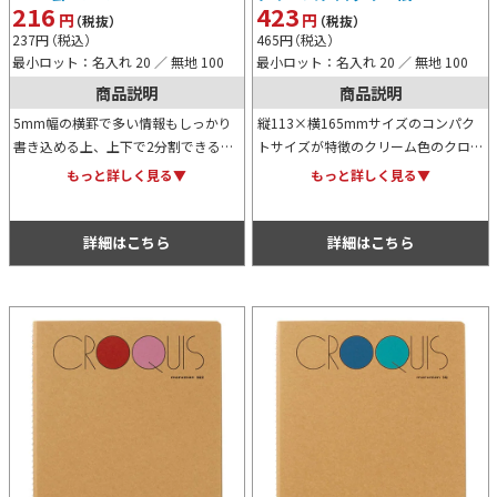
216
423
円
円
（税抜）
（税抜）
237
円
（税込）
465
円
（税込）
最小ロット：名入れ 20 ／ 無地 100
最小ロット：名入れ 20 ／ 無地 100
商品説明
商品説明
5mm幅の横罫で多い情報もしっかり
縦113×横165mmサイズのコンパク
書き込める上、上下で2分割できる太
トサイズが特徴のクリーム色のクロッ
い罫線で整理もしやすいメモ帳です。
キーブック。非常に薄く軽量で滑らか
もっと詳しく見る▼
もっと詳しく見る▼
A7のコンパクトなサイズ感は持ち歩
な表面から鉛筆やシャープペンがよく
きにも非常に便利でおすすめ。
走り、ラフなスケッチなどにおすすめ
です。
詳細はこちら
詳細はこちら