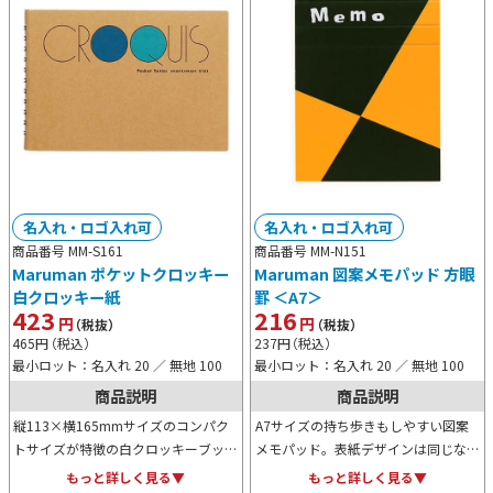
名入れ・ロゴ入れ可
名入れ・ロゴ入れ可
商品番号 MM-S161
商品番号 MM-N151
Maruman ポケットクロッキー
Maruman 図案メモパッド 方眼
白クロッキー紙
罫 ＜A7＞
423
216
円
円
（税抜）
（税抜）
465
円
（税込）
237
円
（税込）
最小ロット：名入れ 20 ／ 無地 100
最小ロット：名入れ 20 ／ 無地 100
商品説明
商品説明
縦113×横165mmサイズのコンパク
A7サイズの持ち歩きもしやすい図案
トサイズが特徴の白クロッキーブッ
メモパッド。表紙デザインは同じなの
ク。非常に薄く軽量で滑らかな表面か
にサイズ感が可愛らしいため愛着が湧
もっと詳しく見る▼
もっと詳しく見る▼