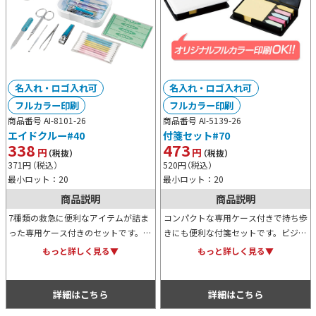
名入れ・ロゴ入れ可
名入れ・ロゴ入れ可
フルカラー印刷
フルカラー印刷
商品番号 AI-8101-26
商品番号 AI-5139-26
エイドクルー#40
付箋セット#70
338
473
円
円
（税抜）
（税抜）
371
円
（税込）
520
円
（税込）
最小ロット：20
最小ロット：20
商品説明
商品説明
7種類の救急に便利なアイテムが詰ま
コンパクトな専用ケース付きで持ち歩
った専用ケース付きのセットです。コ
きにも便利な付箋セットです。ビジネ
ンパクトなサイズ感のため持ち歩くの
スにも学業にも役立つアイテムのた
もっと詳しく見る▼
もっと詳しく見る▼
にも便利。またケースにはオリジナル
め、ノベルティ用にも最適。ケースに
名入れ可能でノベルティ用にも最適。
はオリジナルの名入れプリントが可能
です。
詳細はこちら
詳細はこちら