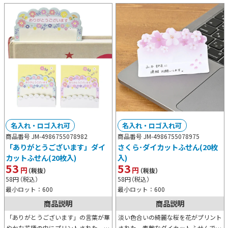
名入れ・ロゴ入れ可
名入れ・ロゴ入れ可
商品番号 JM-4986755078982
商品番号 JM-4986755078975
「ありがとうございます」ダイ
さくら･ダイカットふせん(20枚
カットふせん(20枚入)
入)
53
53
円
円
（税抜）
（税抜）
58
円
（税込）
58
円
（税込）
最小ロット：600
最小ロット：600
商品説明
商品説明
「ありがとうございます」の言葉が華
淡い色合いの綺麗な桜を花がプリント
やかな花柄の中にプリントされた、と
された、素敵なダイカットふせんで