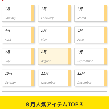
1月
2月
3月
January
February
March
4月
5月
6月
April
May
June
7月
8月
9月
July
August
September
10月
11月
12月
October
November
December
８月人気アイテムTOP３