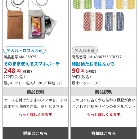
名入れ・ロゴ入れ可
名入れ不可
商品番号 MA-35975
商品番号 JM-4986755078777
そのまま使えるスマホポーチ
縁起柄たおるはんかち
248
90
円
円
（税抜）
（税抜）
272
円
（税込）
99
円
（税込）
最小ロット：名入れ 20 ／ 無地 120
最小ロット：100
商品説明
商品説明
ケースを付けたままのスマホを、その
この日本に古くから伝わり縁起が良い
ままでも収納できる、便利なスマホポ
とされる和柄デザインのタオルハンカ
ーチです。ファスナーはL字型に大き
チです。非常に上品な見た目な上、使
もっと詳しく見る▼
もっと詳しく見る▼
く開くので、出し入れもしやすくて
い勝手の良いアイテムのため、イベン
◎！オリジナル名入れも可能です。
ト等で配布するノベルティ用としても
おすすめ。
詳細はこちら
詳細はこちら