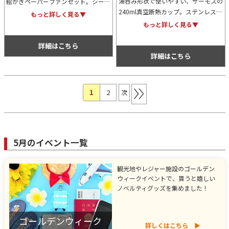
湯呑み形状で使いやすい、サーモスの
絵かきペーパーファンセット。シール
240ml真空断熱カップ。ステンレス製
や貼り絵などのアレンジも楽しめま
もっと詳しく見る▼
魔法びん構造なので、温かさ・冷たさ
す。お子様の豊かな発想でオリジナル
もっと詳しく見る▼
が長持ち。カップ外側は熱くならず、
うちわが作れるイベントに最適なキッ
結露もし難いのでテーブルを汚しませ
トです。
詳細はこちら
ん。
詳細はこちら
1
(現位置)
2
次
5月のイベント一覧
観光地やレジャー施設のゴールデン
ウィークイベントで、貰うと嬉しい
ノベルティグッズを集めました！
ゴールデンウィーク
詳しくはこちら