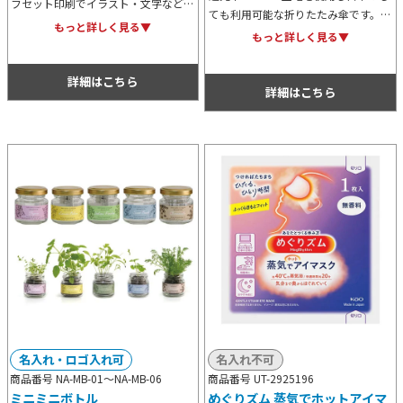
フセット印刷でイラスト・文字などの
ても利用可能な折りたたみ傘です。シ
オリジナルデザインを自由に入れるこ
もっと詳しく見る▼
ンプルでスタンダードな無地タイプの
もっと詳しく見る▼
とができます。骨の色も、白・黒・茶
ため、オリジナル名入れがよく映え、
色の中からお好みの色をお選びくださ
記念用や物販用におすすめです。
い。
詳細はこちら
詳細はこちら
名入れ・ロゴ入れ可
名入れ不可
商品番号 NA-MB-01～
NA-MB-06
商品番号 UT-2925196
ミニミニボトル
めぐりズム 蒸気でホットアイマ