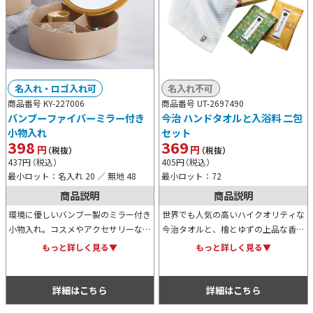
名入れ・ロゴ入れ可
名入れ不可
商品番号 KY-227006
商品番号 UT-2697490
バンブーファイバーミラー付き
今治 ハンドタオルと入浴料 二包
小物入れ
セット
398
369
円
円
（税抜）
（税抜）
437
円
（税込）
405
円
（税込）
最小ロット：名入れ 20 ／ 無地 48
最小ロット：72
商品説明
商品説明
環境に優しいバンブー製のミラー付き
世界でも人気の高いハイクオリティな
小物入れ。コスメやアクセサリーなど
今治タオルと、檜とゆずの上品な香り
をすっきり収納できて、スタンドミラ
が癒やされる入浴剤をセットしたギフ
もっと詳しく見る▼
もっと詳しく見る▼
ーとしても使えます。軽量で割れにく
トアイテムです。贈り物として、抽選
く、他のインテリアとも相性抜群で
会などの景品として、是非ご活用くだ
す。
さい。
詳細はこちら
詳細はこちら