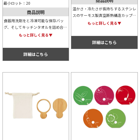
商品説明
最小ロット：20
温かさ・冷たさが長持ちするステンレ
商品説明
スのサーモス製真空断熱構造カップ。
食器用洗剤をと冷凍可能な保存バッ
カップ外側は熱くならず、結露もし難
もっと詳しく見る▼
グ、そしてキッチンタオルを詰め合わ
いのでテーブルを汚しません。300ml
せたトートバッグギフト。コットント
サイズの湯呑み形状で使いやすさ抜群
もっと詳しく見る▼
ートはエコバッグとしても利用可能な
です。
詳細はこちら
ため経済的で地球にも優しい商品で
す。
詳細はこちら