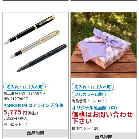
名入れ・ロゴ入れ可
名入れ・ロゴ入れ可
商品番号 NW-1975594～
フルカラー印刷
NW-2127900Z
商品番号 KILA-10059
PARKER IM コアライン 万年筆
オリジナル風呂敷（中）
5,775
価格はお問い合わせ
円
（税抜）
6,352
円
（税込）
下さい
最小ロット：1
最小ロット：20
商品説明
商品説明