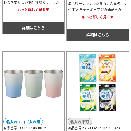
レで可愛らしい保存容器です。ランチ
油汚れがサラサラ落ちる、人気の「ラ
ボックスとしての利用も可能なため、
イオン チャーミーマジカ速乾＋カラ
もっと詳しく見る▼
使い勝手抜群！オリジナルの名入れプ
ッと除菌（シトラスグリーンの香
もっと詳しく見る▼
リントもでき販促用にも！
り）」をフルカラーで名入れ印刷した
詳細はこちら
オリジナル化粧箱に収納。お客様への
贈答・配布用をはじめ、各種ノベルテ
詳細はこちら
ィに最適です。
名入れ・ロゴ入れ可
名入れ不可
商品番号 TO-TS-1846-001～
商品番号 KY-211451～
KY-211454