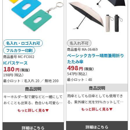
名入れ・ロゴ入れ可
名入れ不可
商品番号 MA-36469
フルカラー印刷
ベーシックカラー晴雨兼用折り
商品番号 MC-FC002
たたみ傘
ICパスケース
498
180
円
（税抜）
円
（税抜）
547
円
（税込）
198
円
（税込）
最小ロット：48
最小ロット：名入れ 20 ／ 無地 200
商品説明
商品説明
雨傘としても日傘としても使用でき
キーホルダー型で鍵などと一緒にして
る、紫外線と光を99％カットしてく
おくことも出来る、色合いも可愛らし
れる折りたたみ傘です。ベージュとブ
いパスケースです。カラーバリエーシ
もっと詳しく見る▼
もっと詳しく見る▼
ラックのベーシックなカラー展開で、
ョンはイエロー、ブルー、グリーンの
ジェンダーレスでご利用いただけま
3色展開。是非ご活用ください。
す。
詳細はこちら
詳細はこちら