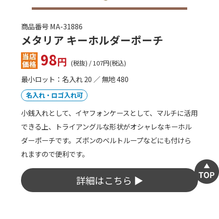
商品番号 KILA-10053
オリジナル手ぬぐい（反応染め）
価格はお問い合わせ下さい
最小ロット：50
名入れ・ロゴ入れ可
綿100%素材で柔らかい風合いの本格的な反応染め手ぬぐ
い。インクがしっかり生地を通り抜けるので、裏も表も
同じ様にキレイなプリントに仕上ります。展示会やイベ
ントノベルティに人気です。
詳細はこちら ▶