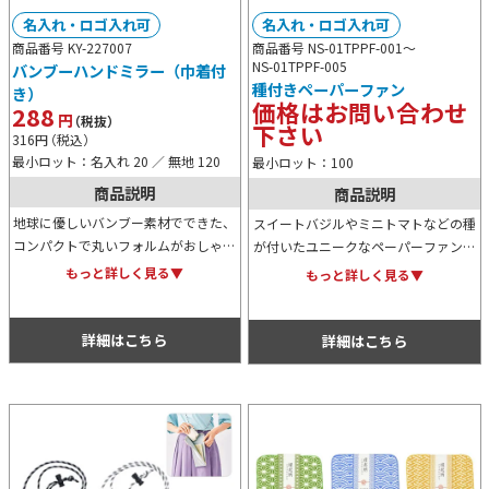
名入れ・ロゴ入れ可
名入れ・ロゴ入れ可
商品番号 KY-227007
商品番号 NS-01TPPF-001～
NS-01TPPF-005
バンブーハンドミラー（巾着付
種付きペーパーファン
き）
価格はお問い合わせ
288
円
（税抜）
下さい
316
円
（税込）
最小ロット：名入れ 20 ／ 無地 120
最小ロット：100
商品説明
商品説明
地球に優しいバンブー素材でできた、
スイートバジルやミニトマトなどの種
コンパクトで丸いフォルムがおしゃれ
が付いたユニークなペーパーファン。
なハンドミラーです。ミラーをぴった
オリジナルの名入れ印刷が可能で、使
もっと詳しく見る▼
もっと詳しく見る▼
り収納できるかわいい巾着袋が汚れや
用後は植物を育てる楽しみも贈れま
キズ付きを防いでくれます。
す。夏のエコな販促品、ノベルティに
最適です。
詳細はこちら
詳細はこちら