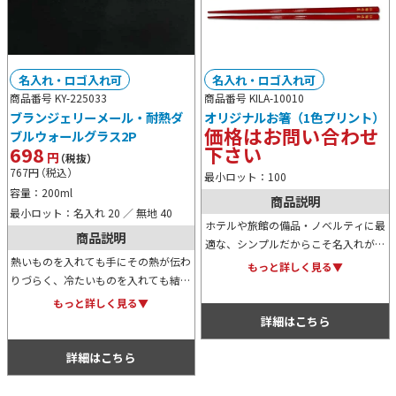
名入れ・ロゴ入れ可
名入れ・ロゴ入れ可
商品番号 KY-225033
商品番号 KILA-10010
ブランジェリーメール・耐熱ダ
オリジナルお箸（1色プリント）
価格はお問い合わせ
ブルウォールグラス2P
698
下さい
円
（税抜）
767
円
（税込）
最小ロット：100
容量：200ml
商品説明
最小ロット：名入れ 20 ／ 無地 40
ホテルや旅館の備品・ノベルティに最
商品説明
適な、シンプルだからこそ名入れが映
熱いものを入れても手にその熱が伝わ
えるお箸。オリジナル名入れは一色で
もっと詳しく見る▼
りづらく、冷たいものを入れても結露
のプリント。本体カラーや材質、サイ
しにくい、二重構造で便利な耐熱グラ
ズ等はお問い合わせください。
もっと詳しく見る▼
スの2Pセットです。高級感があるた
詳細はこちら
め贈答用や記念用などにもおすすめで
す。
詳細はこちら