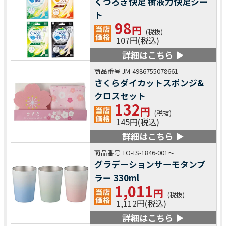
くつろぎ快足 樹液力快足シー
ト
98
円
(税抜)
107円(税込)
詳細はこちら ▶
商品番号 JM-4986755078661
さくらダイカットスポンジ&
クロスセット
132
円
(税抜)
145円(税込)
詳細はこちら ▶
商品番号 TO-TS-1846-001～
グラデーションサーモタンブ
ラー 330ml
1,011
円
(税抜)
1,112円(税込)
詳細はこちら ▶