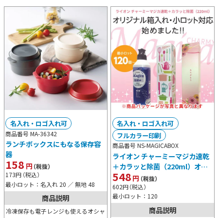
名入れ・ロゴ入れ可
名入れ・ロゴ入れ可
商品番号 MA-36342
フルカラー印刷
ランチボックスにもなる保存容
商品番号 NS-MAGICABOX
器
ライオン チャーミーマジカ速乾
158
円
＋カラッと除菌（220ml）オリ
（税抜）
548
173
円
（税込）
ジナル箱入り
円
（税抜）
最小ロット：名入れ 20 ／ 無地 48
602
円
（税込）
最小ロット：120
商品説明
商品説明
冷凍保存も電子レンジも使えるオシャ