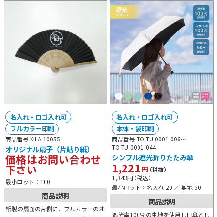
名入れ・ロゴ入れ可
名入れ・ロゴ入れ可
フルカラー印刷
本体・袋印刷
商品番号 KILA-10055
商品番号 TO-TU-0001-006～
TO-TU-0001-044
オリジナル扇子（片貼り紙）
価格はお問い合わせ
シンプル遮光折りたたみ傘
1,221
下さい
円
（税抜）
1,343
円
（税込）
最小ロット：100
最小ロット：名入れ 20 ／ 無地 50
商品説明
商品説明
紙製の扇面の片側に、フルカラーのオ
遮光率100％の生地を使用し日傘とし