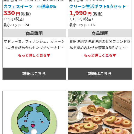
カフェスイーツ ※税率8％
クリーン生活ギフト5点セット
330
1,990
円
円
（税抜）
（税抜）
356
円
（税込）
2,189
円
（税込）
最小ロット：24
最小ロット：16
商品説明
商品説明
マドレーヌ、フィナンシェ、ガトーシ
食器洗剤や洗濯洗剤の有名ブランド商
ョコラを詰め合わせたプチケーキ12
品を詰め合わせた豪華な5点ギフトセ
個セットと、プチチーズタルト9個入
ットです。化粧箱入りですので贈答用
もっと詳しく見る▼
もっと詳しく見る▼
りの2種類から選べるカフェスイー
にも最適。またイベントやキャンペー
ツ。イベント等の特典用にも人気で
ンの特典や景品にもおすすめです。
す。
詳細はこちら
詳細はこちら