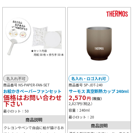
名入れ不可
名入れ・ロゴ入れ可
商品番号 NS-PAPER-FAN-SET
商品番号 SP-JDT-240
お絵かきペーパーファンセット
サーモス 真空断熱カップ 240ml
価格はお問い合わせ
2,570
円
（税抜）
下さい
2,827
円
（税込）
容量：240ml
最小ロット：50
最小ロット：20
商品説明
商品説明
クレヨンやペンで自由に絵が描けるお