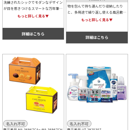
洗練されたシックでモダンなデザイン
物を包んで持ち運んだり収納したり
が目を惹きつけるスマートな万年筆。
と、多用途で繰り返し使える風呂敷
カラーは3色展開。オリジナル名入れ
もっと詳しく見る▼
は、環境に優しいエコアイテムとして
もっと詳しく見る▼
が可能なため、卒業や入社等の記念用
再び注目が集まっています。名入れを
としてもおすすめ。
すれば、ノベルティにも物販品にも活
詳細はこちら
用できます。
詳細はこちら
名入れ不可
名入れ不可
商品番号 MA-36967CA～
MA-36967CH
商品番号 UT-2925307