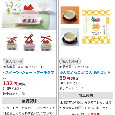
名入れ不可
名入れ不可
商品番号 JM-4986755077312
商品番号 UT-2565730
<スイーツ>ショートケーキタオ
みんなよろこぶ こんぶ茶セット
99
ル
円
（税抜）
132
108
円
（税込）
円
（税抜）
最小ロット：300
145
円
（税込）
最小ロット：48
商品説明
商品説明
北海道産の利尻昆布を使用した、まろ
ショートケーキ風のアレンジがとても
やかな風味の昆布茶です。お正月や節
可愛らしくて思わず食べたくなってし
分に飲む梅昆布茶は福を呼ぶ縁起茶と
もっと詳しく見る▼