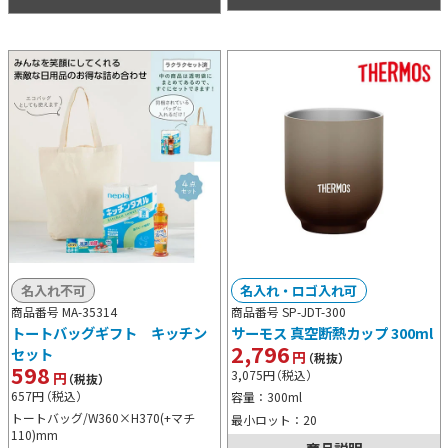
名入れ不可
名入れ・ロゴ入れ可
商品番号 MA-35314
商品番号 SP-JDT-300
トートバッグギフト キッチン
サーモス 真空断熱カップ 300ml
2,796
セット
円
（税抜）
598
3,075
円
（税込）
円
（税抜）
657
円
（税込）
容量：300ml
トートバッグ/W360×H370(+マチ
最小ロット：20
110)mm