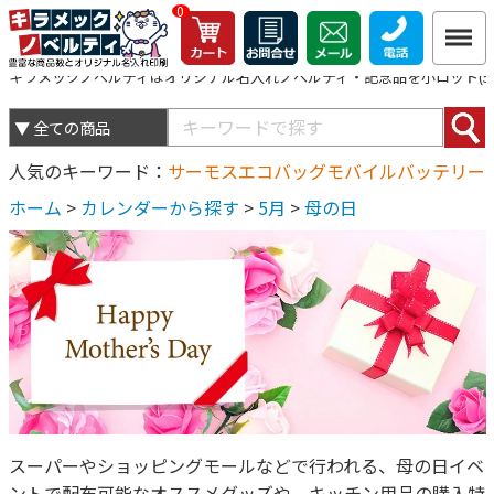
0
キラメックノベルティはオリジナル名入れノベルティ・記念品を小ロット(5個
人気のキーワード
サーモス
エコバッグ
モバイルバッテリー
ホーム
>
カレンダーから探す
>
5月
>
母の日
スーパーやショッピングモールなどで行われる、母の日イベ
ントで配布可能なオススメグッズや、キッチン用品の購入特