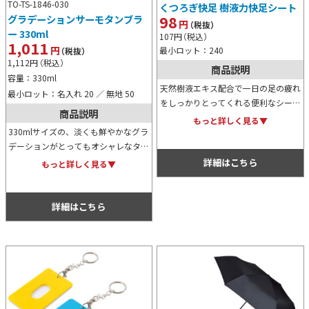
TO-TS-1846-030
くつろぎ快足 樹液力快足シート
98
グラデーションサーモタンブラ
円
（税抜）
ー 330ml
107
円
（税込）
1,011
円
最小ロット：240
（税抜）
1,112
円
（税込）
商品説明
容量：330ml
天然樹液エキス配合で一日の足の疲れ
最小ロット：名入れ 20 ／ 無地 50
をしっかりとってくれる便利なシート
商品説明
です。レギュラー、高麗人参、よも
もっと詳しく見る▼
ぎ、ゲルマニウムの四種類から自由に
330mlサイズの、淡くも鮮やかなグラ
選択が可能。ノベルティなどにおすす
デーションがとってもオシャレなタン
め。
ブラーです。オリジナル名入れも可能
詳細はこちら
もっと詳しく見る▼
なため、物販用にも記念用にもノベル
ティ用にも人気のあるタイプです。
詳細はこちら