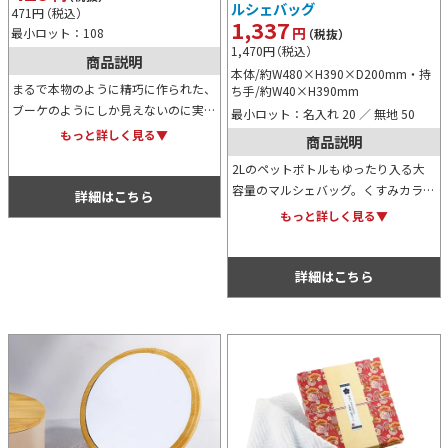
ルシェバッグ
471
円
（税込）
1,337
円
最小ロット：108
（税抜）
1,470
円
（税込）
商品説明
本体/約W480×H390×D200mm・持
まるで本物のように精巧に作られた、
ち手/約W40×H390mm
ブーケのようにしか見えないのに実は
最小ロット：名入れ 20 ／ 無地 50
入浴剤。飾っても使っても楽しいアイ
もっと詳しく見る▼
商品説明
テムで、贈り物としても、抽選会の景
2Lのペットボトルもゆったり入る大
品用としても、ノベルティとしてもお
容量のマルシェバッグ。くすみカラー
すすめ。
詳細はこちら
で丸みがあるシルエットがとてもおし
もっと詳しく見る▼
ゃれ。保冷・保温機能付きで小さく折
り畳めるのでエコバッグとして重宝し
ます。
詳細はこちら