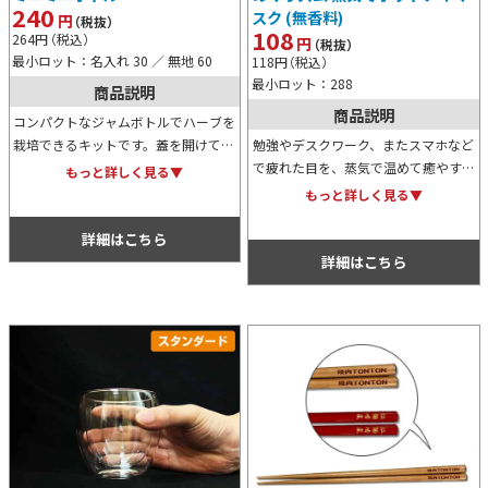
240
スク (無香料)
円
（税抜）
108
264
円
（税込）
円
（税抜）
最小ロット：名入れ 30 ／ 無地 60
118
円
（税込）
最小ロット：288
商品説明
商品説明
コンパクトなジャムボトルでハーブを
栽培できるキットです。蓋を開けてお
勉強やデスクワーク、またスマホなど
湯を注ぐと固形の土がふくらみ、冷め
で疲れた目を、蒸気で温めて癒やすア
もっと詳しく見る▼
るのを待って種をまいたら栽培スター
イマスクの無香料タイプです。開封す
もっと詳しく見る▼
ト！ラベルはオリジナルプリント可能
るだけで温まりますので外出先などで
です。
も便利に利用できるかと思います。
詳細はこちら
詳細はこちら