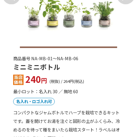
商品番号 KILA-10055
オリジナル扇子（片貼り紙）
価格はお問い合わせ下さい
最小ロット：100
名入れ・ロゴ入れ可
フルカラー印刷
紙製の扇面の片側に、フルカラーのオフセット印刷でイ
ラスト・文字などのオリジナルデザインを自由に入れる
ことができます。骨の色も、白・黒・茶色の中からお好