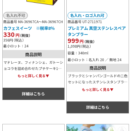
名入れ不可
名入れ・ロゴ入れ可
商品番号 MA-36967CA～
MA-36967CH
商品番号 UT-2711971
カフェスイーツ ※税率8％
プレミアム 真空ステンレスペア
330
タンブラー
円
（税抜）
999
356
円
（税込）
円
（税抜）
最小ロット：24
1,098
円
（税込）
容量：340ml
商品説明
最小ロット：名入れ 20 ／ 無地 24
マドレーヌ、フィナンシェ、ガトーシ
商品説明
ョコラを詰め合わせたプチケーキ12
個セットと、プチチーズタルト9個入
ブラックとシャンパンゴールドの二色
もっと詳しく見る▼
りの2種類から選べるカフェスイー
セットになったステンレスタンブラー
ツ。イベント等の特典用にも人気で
です。真空二層構造ですので保温・保
もっと詳しく見る▼
す。
詳細はこちら
冷力が高く喜ばれます。高級感のある
ゴールドパッケージもポイント！
詳細はこちら