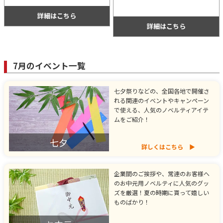
答用商品として根強い人気がありま
美味しいフルーツケーキです。プレゼ
す。
ント用や特典用などにおすすめ。
詳細はこちら
詳細はこちら
7月のイベント一覧
七夕祭りなどの、全国各地で開催さ
れる関連のイベントやキャンペーン
で使える、人気のノベルティアイテ
ムをご紹介！
七夕
詳しくはこちら
企業間のご挨拶や、常連のお客様へ
のお中元用ノベルティに人気のグッ
ズを厳選！夏の時期に貰って嬉しい
ものばかり！