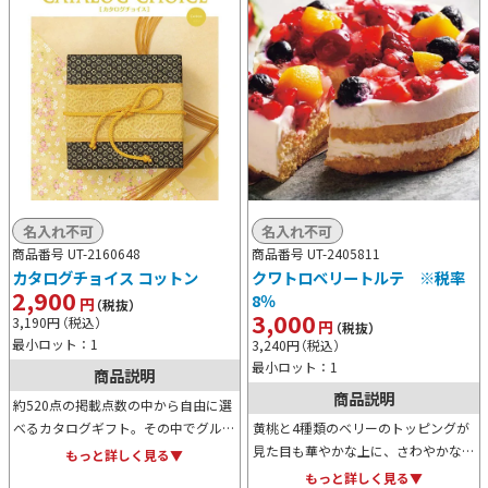
名入れ不可
名入れ不可
商品番号 UT-2160648
商品番号 UT-2405811
カタログチョイス コットン
クワトロベリートルテ ※税率
2,900
8％
円
（税抜）
3,000
3,190
円
（税込）
円
（税抜）
最小ロット：1
3,240
円
（税込）
最小ロット：1
商品説明
商品説明
約520点の掲載点数の中から自由に選
べるカタログギフト。その中でグルメ
黄桃と4種類のベリーのトッピングが
も約100点ありますので、見ているだ
見た目も華やかな上に、さわやかな酸
もっと詳しく見る▼
けでも楽しくなってきます。定番の贈
味とクリームの甘味が絶妙でとっても
もっと詳しく見る▼