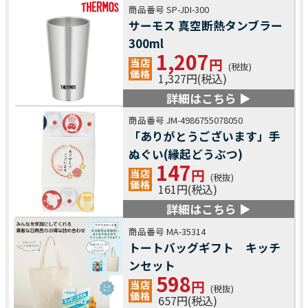
商品番号 SP-JDI-300
サーモス 真空断熱タンブラー
300ml
1,207
円
(税抜)
1,327円(税込)
詳細はこちら ▶
商品番号 JM-4986755078050
「ありがとうございます」手
ぬぐい(縁起どうぶつ)
147
円
(税抜)
161円(税込)
詳細はこちら ▶
商品番号 MA-35314
トートバッグギフト キッチ
ンセット
598
円
(税抜)
657円(税込)