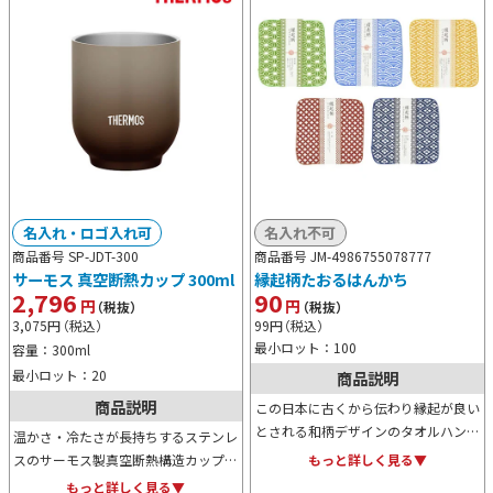
名入れ・ロゴ入れ可
名入れ不可
商品番号 SP-JDT-300
商品番号 JM-4986755078777
サーモス 真空断熱カップ 300ml
縁起柄たおるはんかち
2,796
90
円
円
（税抜）
（税抜）
3,075
円
（税込）
99
円
（税込）
最小ロット：100
容量：300ml
最小ロット：20
商品説明
商品説明
この日本に古くから伝わり縁起が良い
とされる和柄デザインのタオルハンカ
温かさ・冷たさが長持ちするステンレ
チです。非常に上品な見た目な上、使
スのサーモス製真空断熱構造カップ。
もっと詳しく見る▼
い勝手の良いアイテムのため、イベン
カップ外側は熱くならず、結露もし難
もっと詳しく見る▼