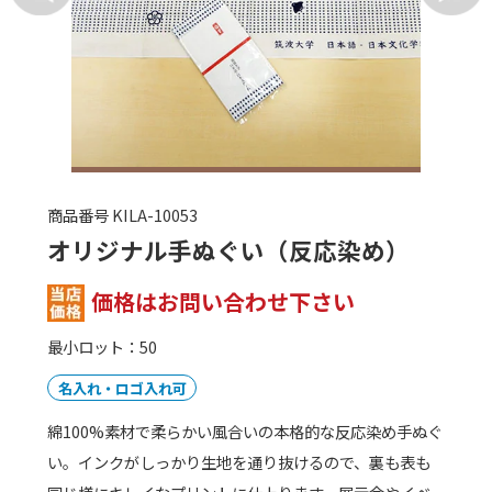
商品番号 SP-JDI-300
サーモス 真空断熱タンブラー
300ml
1,207
円
(税抜) / 1,327円(税込)
最小ロット：20
名入れ・ロゴ入れ可
非常にシンプルなデザインのため、名入れプリントする
オリジナルデザインもよく映えてオシャレな300mlタン