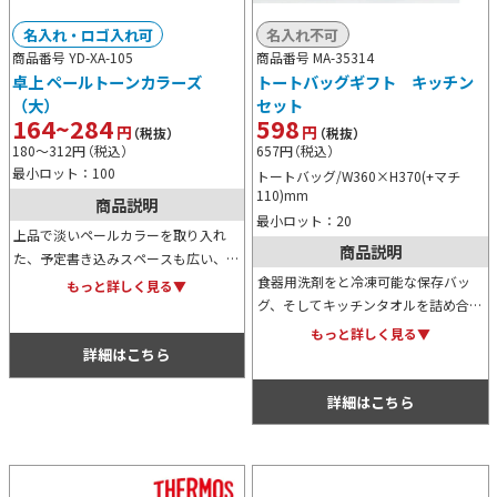
名入れ・ロゴ入れ可
名入れ不可
商品番号 YD-XA-105
商品番号 MA-35314
卓上 ペールトーンカラーズ
トートバッグギフト キッチン
（大）
セット
164~284
598
円
円
（税抜）
（税抜）
180～312
円
（税込）
657
円
（税込）
最小ロット：100
トートバッグ/W360×H370(+マチ
110)mm
商品説明
最小ロット：20
上品で淡いペールカラーを取り入れ
商品説明
た、予定書き込みスペースも広い、大
きめサイズの卓上カレンダー。オフィ
食器用洗剤をと冷凍可能な保存バッ
もっと詳しく見る▼
スワーカーに重宝されるので、年末ご
グ、そしてキッチンタオルを詰め合わ
挨拶用ノベルティとして人気の高いア
せたトートバッグギフト。コットント
もっと詳しく見る▼
イテムです。※掲載している価格は、
ートはエコバッグとしても利用可能な
詳細はこちら
100冊の場合の1冊単価になります。
ため経済的で地球にも優しい商品で
価格については、お見積り依頼後に担
す。
詳細はこちら
当スタッフから別途ご案内いたしま
す。