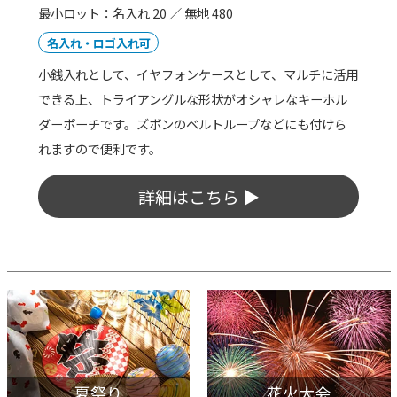
最小ロット：50
名入れ・ロゴ入れ可
綿100%素材で柔らかい風合いの本格的な反応染め手ぬぐ
い。インクがしっかり生地を通り抜けるので、裏も表も
同じ様にキレイなプリントに仕上ります。展示会やイベ
ントノベルティに人気です。
詳細はこちら ▶
夏祭り
花火大会