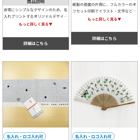
商品説明
紙製の扇面の片側に、フルカラーのオ
非常にシンプルなデザインのため、名
フセット印刷でイラスト・文字などの
入れプリントするオリジナルデザイン
オリジナルデザインを自由に入れるこ
もっと詳しく見る▼
もよく映えてオシャレな300mlタンブ
とができます。骨の色も、白・黒・茶
もっと詳しく見る▼
ラー。外側が熱くならず、結露もしに
色の中からお好みの色をお選びくださ
くいため使い勝手は抜群です。
い。
詳細はこちら
詳細はこちら
名入れ・ロゴ入れ可
名入れ・ロゴ入れ可