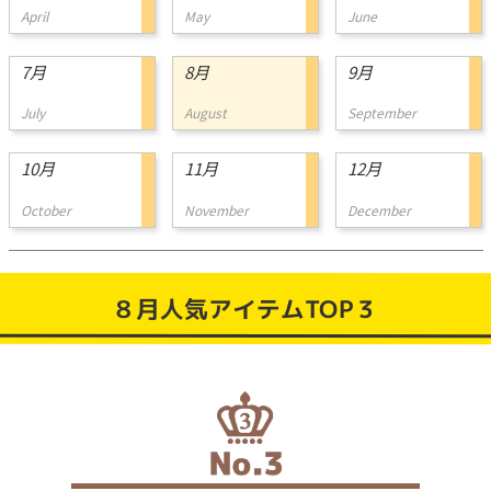
April
May
June
7月
8月
9月
July
August
September
10月
11月
12月
October
November
December
８月人気アイテムTOP３