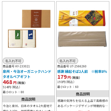
名入れ不可
名入れ不可
商品番号 KY-233021
商品番号 UT-2566260
泉州・今治オーガニックハンド
感謝 縁起そば2人前 ※税率8％
179
タオルペアギフト
円
（税抜）
468
193
円
（税込）
円
（税抜）
最小ロット：60
514
円
（税込）
最小ロット：80
商品説明
商品説明
感謝の気持ちを伝える上品で高級感の
今治と泉州、日本のタオル2大産地で
あるパッケージデザインが特徴的な縁
織り上げた、地球環境にやさしいオー
起そば2人前。名刺ホルダー付きのた