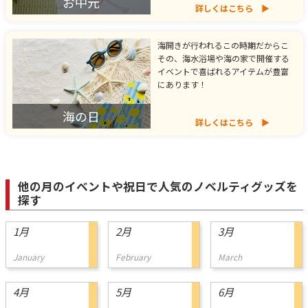
お中元
詳しくはこちら
海開きが行われるこの時期だからこ
その、海水浴場や海の家で開催する
イベントで喜ばれるアイテムが豊富
にあります！
海の日
詳しくはこちら
他の月のイベントや祝日で人気のノベルティグッズを
探す
1月
2月
3月
January
February
March
4月
5月
6月