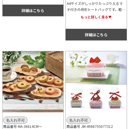
A4サイズがしっかりたっぷり入るマ
ンの特典や景品にもおすすめです。
チ付きの舟形トートバッグです。軽量
詳細はこちら
で丈夫な不織布素材もポイント。カラ
もっと詳しく見る▼
ー展開は全11色と豊富ですので、名
入れデザインに合わせてお選びくださ
い。
詳細はこちら
名入れ不可
名入れ不可
商品番号 MA-36614CM～
商品番号 JM-4986755077312