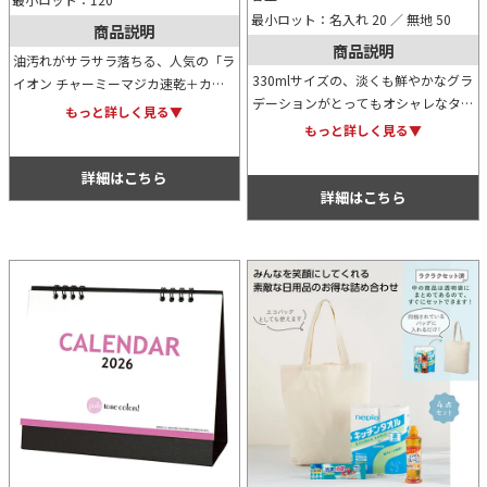
最小ロット：名入れ 20 ／ 無地 50
商品説明
商品説明
油汚れがサラサラ落ちる、人気の「ラ
330mlサイズの、淡くも鮮やかなグラ
イオン チャーミーマジカ速乾＋カラ
デーションがとってもオシャレなタン
ッと除菌（シトラスグリーンの香
もっと詳しく見る▼
ブラーです。オリジナル名入れも可能
り）」をフルカラーで名入れ印刷した
もっと詳しく見る▼
なため、物販用にも記念用にもノベル
オリジナル化粧箱に収納。お客様への
ティ用にも人気のあるタイプです。
贈答・配布用をはじめ、各種ノベルテ
詳細はこちら
詳細はこちら
ィに最適です。