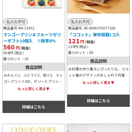
名入れ不可
名入れ不可
商品番号 MA-33902
商品番号 JM-4986755077206
マンゴープリン＆フルーツゼリ
「ココット」保存容器1コ入
121
ーギフト10個入 ※税率8％
円
（税抜）
560
133
円
（税込）
円
（税抜）
最小ロット：80
604
円
（税込）
最小ロット：20
商品説明
商品説明
お料理の作り置きにぴったりな、ココ
みかん×2、ぶどう×2、桃×2、マン
ット風のデザインがおしゃれで可愛い
ゴープリン×4の、ゼリーとプリンの
保存容器です。料理系イベントやキャ
もっと詳しく見る▼
ギフトセットです。暑い夏に冷やした
ンペーンの特典用、景品用、またノベ
もっと詳しく見る▼
フルーツゼリーは最高のデザートで
ルティ用などにおすすめです。
す。お中元用などにおすすめ。
詳細はこちら
詳細はこちら