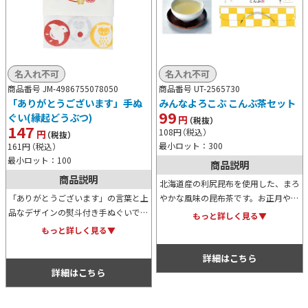
名入れ不可
名入れ不可
商品番号 JM-4986755078050
商品番号 UT-2565730
「ありがとうございます」手ぬ
みんなよろこぶ こんぶ茶セット
99
ぐい(縁起どうぶつ)
円
（税抜）
147
108
円
（税込）
円
（税抜）
最小ロット：300
161
円
（税込）
最小ロット：100
商品説明
商品説明
北海道産の利尻昆布を使用した、まろ
「ありがとうございます」の言葉と上
やかな風味の昆布茶です。お正月や節
品なデザインの熨斗付き手ぬぐいで
分に飲む梅昆布茶は福を呼ぶ縁起茶と
もっと詳しく見る▼
す。手ぬぐい本体には縁起が良いとさ
しても最適。配りやすいパッケージと
もっと詳しく見る▼
れる動物たちがポップなデザインで描
手頃なコストも魅力です。
かれており、とても可愛らしいアイテ
詳細はこちら
ムです。
詳細はこちら