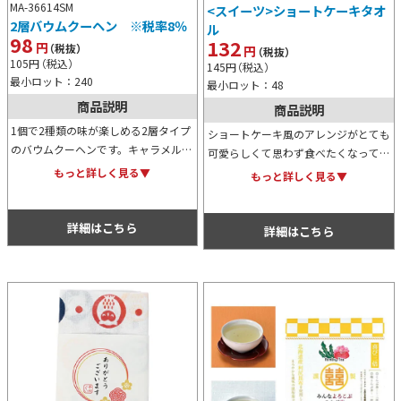
MA-36614SM
<スイーツ>ショートケーキタオ
2層バウムクーヘン ※税率8％
ル
98
132
円
（税抜）
円
（税抜）
105
円
（税込）
145
円
（税込）
最小ロット：240
最小ロット：48
商品説明
商品説明
1個で2種類の味が楽しめる2層タイプ
ショートケーキ風のアレンジがとても
のバウムクーヘンです。キャラメル＆
可愛らしくて思わず食べたくなってし
ミルク、抹茶＆ミルク、ストロベリー
まうハンドタオルです。そのキュート
もっと詳しく見る▼
もっと詳しく見る▼
＆ミルクの3種類からお選びいただけ
な見た目から、イベント等で配布する
ます。ノベルティ用にもおすすめ。
ノベルティグッズとしてもおすすめで
詳細はこちら
す。
詳細はこちら