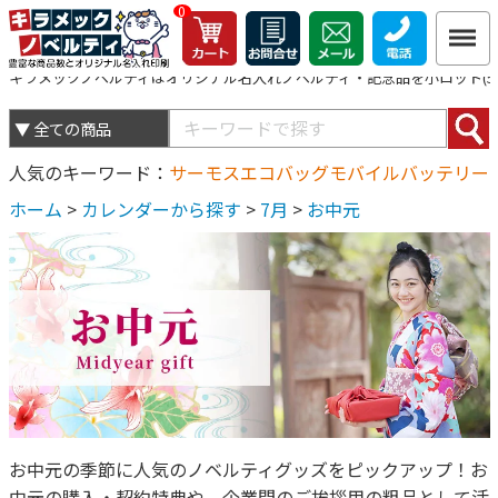
0
キラメックノベルティはオリジナル名入れノベルティ・記念品を小ロット(5個
人気のキーワード
サーモス
エコバッグ
モバイルバッテリー
ホーム
>
カレンダーから探す
>
7月
>
お中元
お中元の季節に人気のノベルティグッズをピックアップ！お
中元の購入・契約特典や、企業間のご挨拶用の粗品として活