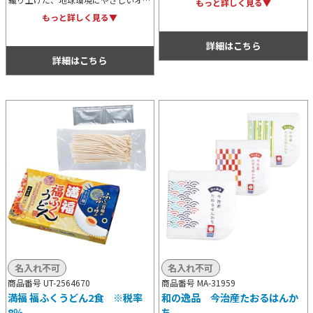
もっと詳しく見る▼
ガニックコットンを使用したハンドタ
め、イベントやキャンペーンでのノベ
もっと詳しく見る▼
オルのペアギフトセット。贈答用にぴ
ルティ用やご挨拶用におすすめです。
ったりな化粧箱に収納されています。
詳細はこちら
詳細はこちら
名入れ不可
名入れ不可
商品番号 UT-2564670
商品番号 MA-31959
満福 福ふくうどん2食 ※税率
和の逸品 今治産たおるはんか
8％
ち