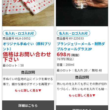
名入れ・ロゴ入れ可
名入れ・ロゴ入れ可
商品番号 KILA-10052
商品番号 KY-225033
オリジナル手ぬぐい（顔料プリ
ブランジェリーメール・耐熱ダ
ント）
ブルウォールグラス2P
価格はお問い合わせ
698
円
（税抜）
下さい
767
円
（税込）
容量：200ml
最小ロット：50
最小ロット：名入れ 20 ／ 無地 40
商品説明
商品説明
手ぬぐいの生地の上にインクを乗せる
熱いものを入れても手にその熱が伝わ
事で、細かな線のデザインを再現する
りづらく、冷たいものを入れても結露
顔料プリント手ぬぐい。展示会用ノベ
もっと詳しく見る▼
しにくい、二重構造で便利な耐熱グラ
ルティや物販品を。大量枚数＆低コス
もっと詳しく見る▼
スの2Pセットです。高級感があるた
トで製作したいとお考えの方にはオス
め贈答用や記念用などにもおすすめで
スメです。
詳細はこちら
す。