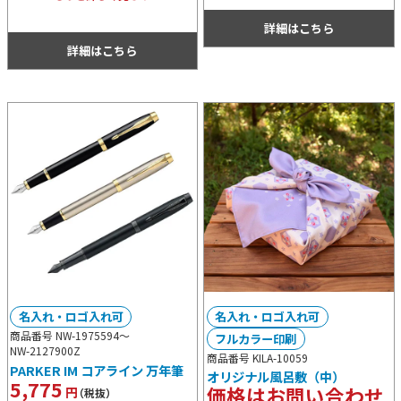
ト等で配布するノベルティ用としても
いのでテーブルを汚しません。300ml
おすすめ。
詳細はこちら
サイズの湯呑み形状で使いやすさ抜群
です。
詳細はこちら
名入れ・ロゴ入れ可
名入れ・ロゴ入れ可
商品番号 NW-1975594～
フルカラー印刷
NW-2127900Z
商品番号 KILA-10059
PARKER IM コアライン 万年筆
オリジナル風呂敷（中）
5,775
価格はお問い合わせ
円
（税抜）