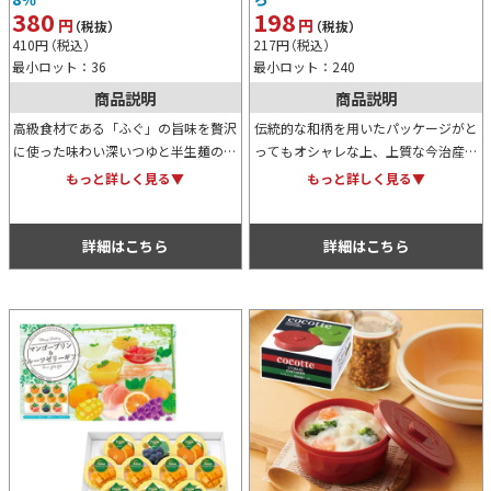
380
198
円
円
（税抜）
（税抜）
410
円
（税込）
217
円
（税込）
最小ロット：36
最小ロット：240
商品説明
商品説明
高級食材である「ふぐ」の旨味を贅沢
伝統的な和柄を用いたパッケージがと
に使った味わい深いつゆと半生麺の相
ってもオシャレな上、上質な今治産タ
性抜群のうどん2食入り。ふぐと福を
オルハンカチを使用した、ちょっとし
もっと詳しく見る▼
もっと詳しく見る▼
かけた縁起の良いパッケージデザイン
たプレゼントにぴったりのアイテムで
も◎！イベント特典用や景品用にもお
す。特典や景品用としても人気です。
すすめ。
詳細はこちら
詳細はこちら