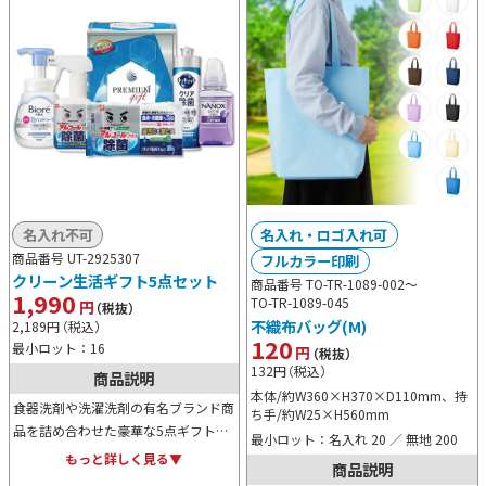
名入れ不可
名入れ・ロゴ入れ可
商品番号 UT-2925307
フルカラー印刷
クリーン生活ギフト5点セット
商品番号 TO-TR-1089-002～
1,990
TO-TR-1089-045
円
（税抜）
不織布バッグ(M)
2,189
円
（税込）
120
最小ロット：16
円
（税抜）
132
円
（税込）
商品説明
本体/約W360×H370×D110mm、持
食器洗剤や洗濯洗剤の有名ブランド商
ち手/約W25×H560mm
品を詰め合わせた豪華な5点ギフトセ
最小ロット：名入れ 20 ／ 無地 200
ットです。化粧箱入りですので贈答用
もっと詳しく見る▼
商品説明
にも最適。またイベントやキャンペー