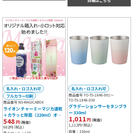
詳細はこちら
名入れ・ロゴ入れ可
名入れ・ロゴ入れ可
商品番号 TO-TS-1846-001～
フルカラー印刷
TO-TS-1846-030
商品番号 NS-MAGICABOX
グラデーションサーモタンブラ
ライオン チャーミーマジカ速乾
ー 330ml
＋カラッと除菌（220ml）オリ
1,011
548
円
（税抜）
ジナル箱入り
円
（税抜）
1,112
円
（税込）
602
円
（税込）
容量：330ml
最小ロット：120