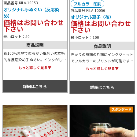
商品番号 KILA-10053
フルカラー印刷
オリジナル手ぬぐい（反応染
商品番号 KILA-10056
め）
オリジナル扇子（布）
価格はお問い合わせ
価格はお問い合わせ
下さい
下さい
最小ロット：50
最小ロット：100
商品説明
商品説明
綿100%素材で柔らかい風合いの本格
布貼りの扇面の片面にインクジェット
的な反応染め手ぬぐい。インクがしっ
でフルカラーのプリントが可能です。
かり生地を通り抜けるので、裏も表も
他とは違う、個性的な見た目で独自性
もっと詳しく見る▼
もっと詳しく見る▼
同じ様にキレイなプリントに仕上りま
の高いノベルティ用オリジナル扇子を
す。展示会やイベントノベルティに人
作りたい方にオススメです。
気です。
詳細はこちら
詳細はこちら