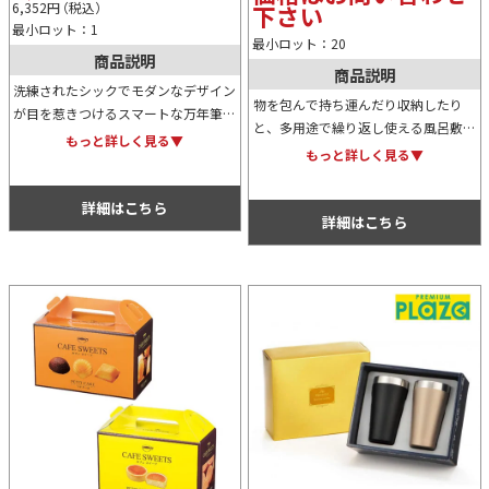
6,352
円
（税込）
下さい
最小ロット：1
最小ロット：20
商品説明
商品説明
洗練されたシックでモダンなデザイン
物を包んで持ち運んだり収納したり
が目を惹きつけるスマートな万年筆。
と、多用途で繰り返し使える風呂敷
カラーは3色展開。オリジナル名入れ
もっと詳しく見る▼
は、環境に優しいエコアイテムとして
もっと詳しく見る▼
が可能なため、卒業や入社等の記念用
再び注目が集まっています。名入れを
としてもおすすめ。
すれば、ノベルティにも物販品にも活
詳細はこちら
用できます。
詳細はこちら