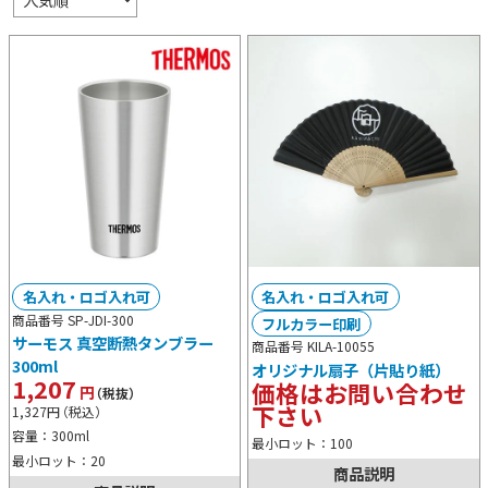
名入れ・ロゴ入れ可
名入れ・ロゴ入れ可
商品番号 SP-JDI-300
フルカラー印刷
サーモス 真空断熱タンブラー
商品番号 KILA-10055
300ml
オリジナル扇子（片貼り紙）
1,207
価格はお問い合わせ
円
（税抜）
下さい
1,327
円
（税込）
容量：300ml
最小ロット：100
最小ロット：20
商品説明