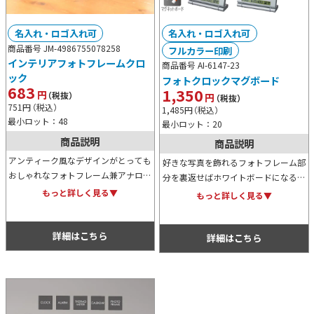
名入れ・ロゴ入れ可
名入れ・ロゴ入れ可
商品番号 JM-4986755078258
フルカラー印刷
インテリアフォトフレームクロ
商品番号 AI-6147-23
ック
フォトクロックマグボード
683
1,350
円
（税抜）
円
（税抜）
751
円
（税込）
1,485
円
（税込）
最小ロット：48
最小ロット：20
商品説明
商品説明
アンティーク風なデザインがとっても
好きな写真を飾れるフォトフレーム部
おしゃれなフォトフレーム兼アナログ
分を裏返せばホワイトボードになる便
時計です。オリジナルデザインの名入
利アイテムです。下部のデジタル表示
もっと詳しく見る▼
もっと詳しく見る▼
れプリントが可能なため、記念用など
は時刻、日付、温度がひと目で確認で
にも最適なアイテムです。
き、アラーム機能も搭載しておりま
詳細はこちら
す。
詳細はこちら