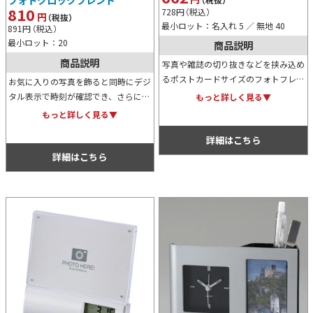
810
728
円
（税込）
円
（税抜）
最小ロット：名入れ 5 ／ 無地 40
891
円
（税込）
最小ロット：20
商品説明
商品説明
写真や雑誌の切り抜きなどを挟み込め
るポストカードサイズのフォトフレー
お気に入りの写真を飾ると同時にデジ
ムです。下部には、時刻、カレンダ
タル表示で時刻が確認でき、さらにペ
もっと詳しく見る▼
ー、アラーム、温度計、スヌーズの表
ン立てとしても利用可能な便利スタン
もっと詳しく見る▼
示ができ、機能的にも大変便利です。
ドです。オリジナル名入れが可能なた
詳細はこちら
め、記念用等としてもおすすめ。
詳細はこちら