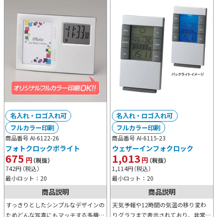
名入れ・ロゴ入れ可
名入れ・ロゴ入れ可
フルカラー印刷
フルカラー印刷
商品番号 AI-6122-26
商品番号 AI-6115-23
フォトクロックポライト
ウェザーインフォクロック
675
1,013
円
円
（税抜）
（税抜）
742
円
（税込）
1,114
円
（税込）
最小ロット：20
最小ロット：20
商品説明
商品説明
すっきりとしたシンプルなデザインの
天気予報や12時間の気温の移り変わ
ためどんな写真にもマッチする多機能
りグラフまで表示されており、非常に