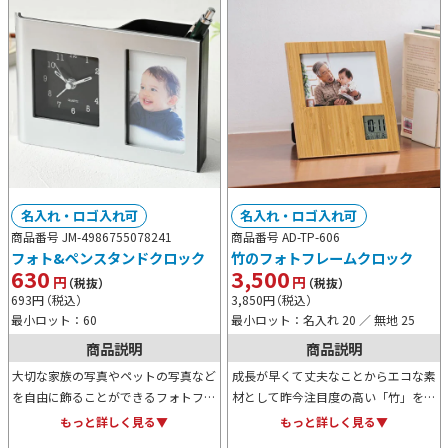
名入れ・ロゴ入れ可
名入れ・ロゴ入れ可
商品番号 JM-4986755078241
商品番号 AD-TP-606
フォト&ペンスタンドクロック
竹のフォトフレームクロック
630
3,500
円
円
（税抜）
（税抜）
693
円
（税込）
3,850
円
（税込）
最小ロット：60
最小ロット：名入れ 20 ／ 無地 25
商品説明
商品説明
大切な家族の写真やペットの写真など
成長が早くて丈夫なことからエコな素
を自由に飾ることができるフォトフレ
材として昨今注目度の高い「竹」を使
ーム兼アナログ時計兼ペンスタンドで
ったフォトフレームクロック。デジタ
もっと詳しく見る▼
もっと詳しく見る▼
す。オリジナル名入れが可能なため記
ル表示で時計、日付、温度がひと目で