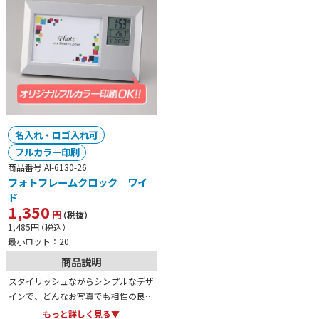
名入れ・ロゴ入れ可
フルカラー印刷
商品番号 AI-6130-26
フォトフレームクロック ワイ
ド
1,350
円
（税抜）
1,485
円
（税込）
最小ロット：20
商品説明
スタイリッシュながらシンプルなデザ
インで、どんなお写真でも相性の良い
フォトフレームクロックです。デジタ
もっと詳しく見る▼