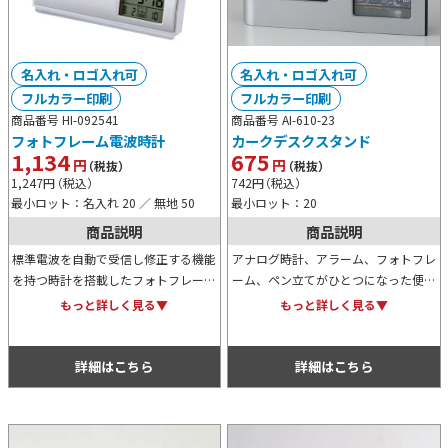
名入れ・ロゴ入れ可
名入れ・ロゴ入れ可
フルカラー印刷
フルカラー印刷
商品番号 HI-092541
商品番号 AI-610-23
フォトフレーム電波時計
カークデスクスタンド
1,134
675
円
円
（税抜）
（税抜）
1,247
円
（税込）
742
円
（税込）
最小ロット：名入れ 20 ／ 無地 50
最小ロット：20
商品説明
商品説明
標準電波を自動で受信し修正する機能
アナログ時計、アラーム、フォトフレ
を持つ時計を搭載したフォトフレーム
ーム、ペン立てがひとつになった便利
です。時計以外にもカレンダーや温
スタンドです。シックなデザインに加
もっと詳しく見る▼
もっと詳しく見る▼
度、アラーム、スヌーズの表示が可能
え、オリジナル名入れも可能なため、
なため、さまざまなシーンで役立ちま
記念用などとしても人気です。
す。
詳細はこちら
詳細はこちら