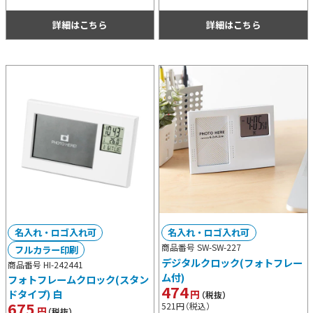
念用などにもおすすめです。
確認でき、アラーム・スヌーズ機能付
きも◎！
詳細はこちら
詳細はこちら
名入れ・ロゴ入れ可
名入れ・ロゴ入れ可
商品番号 SW-SW-227
フルカラー印刷
デジタルクロック(フォトフレー
商品番号 HI-242441
ム付)
フォトフレームクロック(スタン
474
円
ドタイプ) 白
（税抜）
675
521
円
（税込）
円
（税抜）