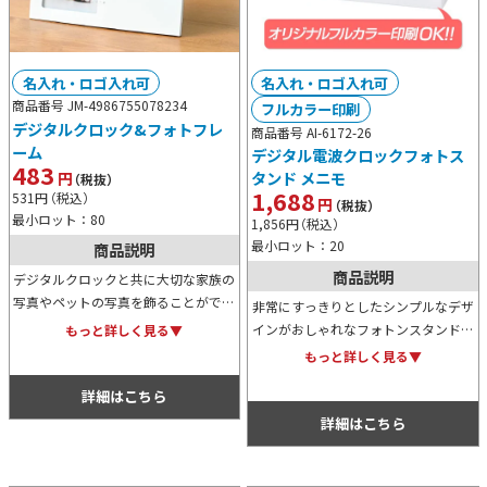
名入れ・ロゴ入れ可
名入れ・ロゴ入れ可
商品番号 JM-4986755078234
フルカラー印刷
デジタルクロック&フォトフレ
商品番号 AI-6172-26
ーム
デジタル電波クロックフォトス
483
円
タンド メニモ
（税抜）
1,688
531
円
（税込）
円
（税抜）
最小ロット：80
1,856
円
（税込）
最小ロット：20
商品説明
商品説明
デジタルクロックと共に大切な家族の
写真やペットの写真を飾ることができ
非常にすっきりとしたシンプルなデザ
るフォトスタンドです。すっきりとし
インがおしゃれなフォトンスタンドデ
もっと詳しく見る▼
たシンプルなデザインのため、どんな
ジタルクロック。電波時計のため時計
もっと詳しく見る▼
お写真ともマッチします。
は非常に正確ですし、アラームやスム
詳細はこちら
ーズ機能も搭載しており便利です。
詳細はこちら