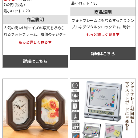
最小ロット：80
742
円
（税込）
最小ロット：20
商品説明
商品説明
フォトフレームにもなるすっきりシン
プルなデジタルクロックです。時計以
人気の高いL判サイズの写真を収めら
外にも日付の確認も可能な上、アラー
れるフォトフレーム。右側のデジタル
もっと詳しく見る▼
ムやストップウォッチ機能もあり、使
部分には時刻、カレンダー、アラー
もっと詳しく見る▼
い勝手の良いアイテムです。
ム、温度計が表示できますので、家庭
詳細はこちら
にもオフィスのデスク回りにも幅広く
活用可能。
詳細はこちら