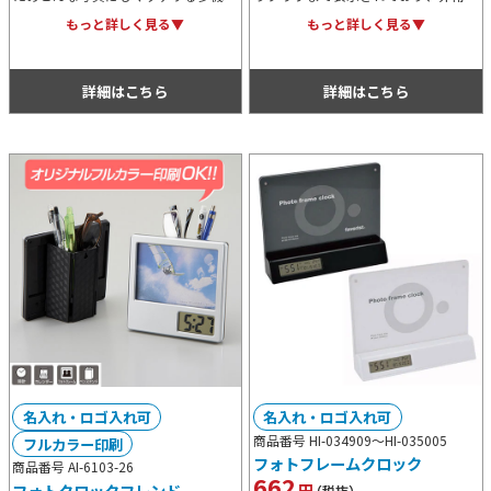
デジタル時計付きフォトスタンドで
便利なデジタルクロックです。バック
もっと詳しく見る▼
もっと詳しく見る▼
す。アラームやカレンダー、タイマー
ライト付きのため暗い場所でも確認可
といった機能付きで便利です。
能。記念用などにもおすすめです。
詳細はこちら
詳細はこちら
名入れ・ロゴ入れ可
名入れ・ロゴ入れ可
商品番号 HI-034909～
HI-035005
フルカラー印刷
フォトフレームクロック
商品番号 AI-6103-26
662
円
フォトクロックフレンド
（税抜）