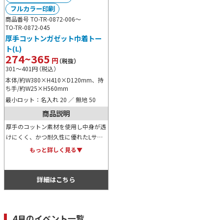
フルカラー印刷
商品番号 TO-TR-0872-006～
TO-TR-0872-045
厚手コットンガゼット巾着トー
ト(L)
274~365
円
（税抜）
301～401
円
（税込）
本体/約W380×H410×D120mm、持
ち手/約W25×H560mm
最小ロット：名入れ 20 ／ 無地 50
商品説明
厚手のコットン素材を使用し中身が透
けにくく、かつ耐久性に優れたLサイ
ズバッグです。巾着型は見た目も可愛
もっと詳しく見る▼
らしく、また口が絞れることで上から
も中身が見えない点も高ポイント。
詳細はこちら
4月のイベント一覧