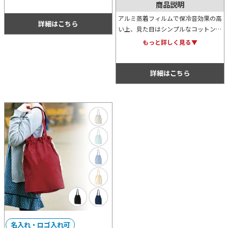
気です。名入れをしてお子様＆ファミ
商品説明
リー向けノベルティとしてご使用くだ
アルミ蒸着フィルムで保冷音効果の高
さい。
詳細はこちら
い上、見た目はシンプルなコットント
ートと、二段ランチボックスのセット
もっと詳しく見る▼
です。イベントやキャンペーンの特典
用などにもおすすめです。
詳細はこちら
名入れ・ロゴ入れ可