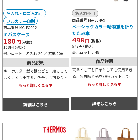
名入れ・ロゴ入れ可
名入れ不可
商品番号 MA-36469
フルカラー印刷
ベーシックカラー晴雨兼用折り
商品番号 MC-FC002
たたみ傘
ICパスケース
498
180
円
（税抜）
円
（税抜）
547
円
（税込）
198
円
（税込）
最小ロット：48
最小ロット：名入れ 20 ／ 無地 200
商品説明
商品説明
雨傘としても日傘としても使用でき
キーホルダー型で鍵などと一緒にして
る、紫外線と光を99％カットしてく
おくことも出来る、色合いも可愛らし
れる折りたたみ傘です。ベージュとブ
いパスケースです。カラーバリエーシ
もっと詳しく見る▼
もっと詳しく見る▼
ラックのベーシックなカラー展開で、
ョンはイエロー、ブルー、グリーンの
ジェンダーレスでご利用いただけま
3色展開。是非ご活用ください。
す。
詳細はこちら
詳細はこちら