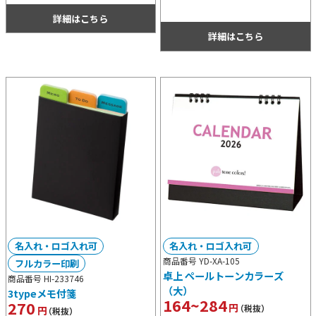
ーとマットブラックの2色展開から選
なため、物販用にも記念用にもノベル
択可能。
詳細はこちら
ティ用にも人気のあるタイプです。
詳細はこちら
名入れ・ロゴ入れ可
名入れ・ロゴ入れ可
商品番号 YD-XA-105
フルカラー印刷
卓上 ペールトーンカラーズ
商品番号 HI-233746
（大）
3typeメモ付箋
164~284
270
円
（税抜）
円
（税抜）