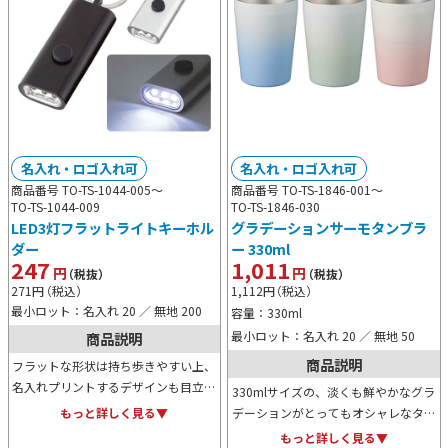
名入れ・ロゴ入れ可
名入れ・ロゴ入れ可
商品番号 TO-TS-1044-005～
商品番号 TO-TS-1846-001～
TO-TS-1044-009
TO-TS-1846-030
LED3灯フラットライトキーホル
グラデーションサーモタンブラ
ダー
ー 330ml
247
1,011
円
円
（税抜）
（税抜）
271
円
（税込）
1,112
円
（税込）
最小ロット：名入れ 20 ／ 無地 200
容量：330ml
最小ロット：名入れ 20 ／ 無地 50
商品説明
商品説明
フラットな形状は持ち歩きやすい上、
名入れプリントするデザインも目立た
330mlサイズの、淡くも鮮やかなグラ
せることが出来るため、オリジナルグ
デーションがとってもオシャレなタン
もっと詳しく見る▼
ッズ用として最適です。マットシルバ
ブラーです。オリジナル名入れも可能
もっと詳しく見る▼