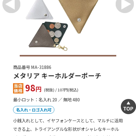
商品番号 KILA-10053
オリジナル手ぬぐい（反応染め）
価格はお問い合わせ下さい
最小ロット：50
名入れ・ロゴ入れ可
綿100%素材で柔らかい風合いの本格的な反応染め手ぬぐ
い。インクがしっかり生地を通り抜けるので、裏も表も