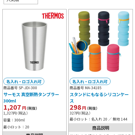
名入れ・ロゴ入れ可
名入れ・ロゴ入れ可
商品番号 SP-JDI-300
商品番号 MA-34185
サーモス 真空断熱タンブラー
スタンドにもなるシリコンケー
300ml
ス
1,207
298
円
円
（税抜）
（税抜）
1,327
円
（税込）
327
円
（税込）
最小ロット：名入れ 20 ／ 無地 144
容量：300ml
最小ロット：20
商品説明