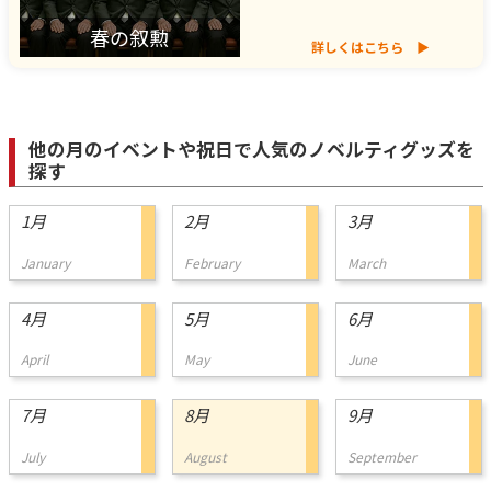
春の叙勲
詳しくはこちら
他の月のイベントや祝日で人気のノベルティグッズを
探す
1月
2月
3月
January
February
March
4月
5月
6月
April
May
June
7月
8月
9月
July
August
September