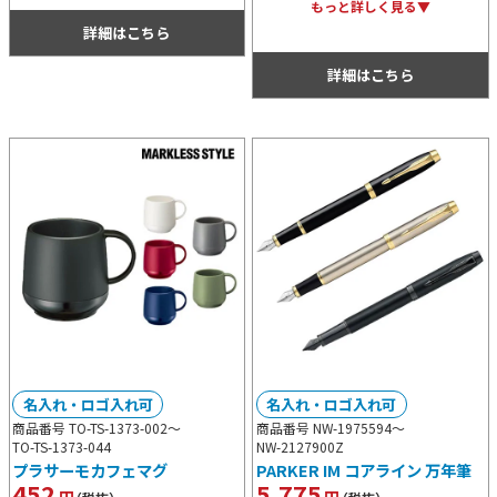
ッグ。全6色のカラー展開も魅力。
サイズの湯呑み形状で使いやすさ抜群
もっと詳しく見る▼
です。
詳細はこちら
詳細はこちら
名入れ・ロゴ入れ可
名入れ・ロゴ入れ可
商品番号 TO-TS-1373-002～
商品番号 NW-1975594～
TO-TS-1373-044
NW-2127900Z
プラサーモカフェマグ
PARKER IM コアライン 万年筆
452
5,775
円
円