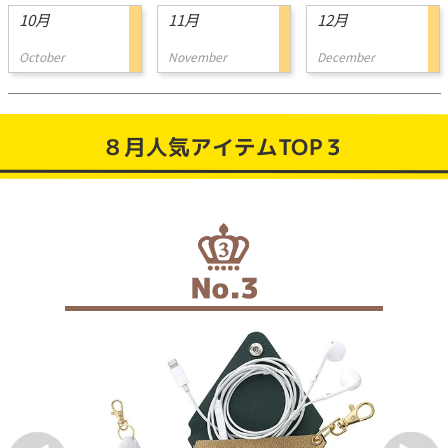
10月
11月
12月
October
November
December
８月人気アイテムTOP３