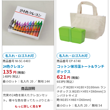
名入れ・ロゴ入れ可
名入れ・ロゴ入れ可
商品番号 NI-SC-0403
商品番号 EP-6740
24色クレヨン
コットン保冷温トート&ランチ
135
ボックス
円
（税抜）
621
148
円
（税込）
円
（税抜）
最小ロット：名入れ 20 ／ 無地 144
683
円
（税込）
バッグ:W280×H180×D100mm ラン
商品説明
チボックス:W185×H95×D60mm(コ
充実の24色を揃えたクレヨンセッ
ンパクトサイズ
時:W185×H60×D60mm)
ト。様々な色を使ってたっぷりとお絵
最小ロット：名入れ 20 ／ 無地 54
描きができるので、お子様には特に人
もっと詳しく見る▼