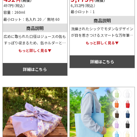
（税抜）
（税抜）
497
円
（税込）
6,352
円
（税込）
最小ロット：1
容量：260ml
最小ロット：名入れ 20 ／ 無地 60
商品説明
商品説明
洗練されたシックでモダンなデザイン
が目を惹きつけるスマートな万年筆。
広めに取られた口径はジュースの缶も
カラーは3色展開。オリジナル名入れ
すっぽり収まるため、缶ホルダーとし
もっと詳しく見る▼
が可能なため、卒業や入社等の記念用
ても利用できるマグカップです。断熱
もっと詳しく見る▼
としてもおすすめ。
材入りのため保温力も優れており、豊
詳細はこちら
富なカラー展開もポイントです。
詳細はこちら