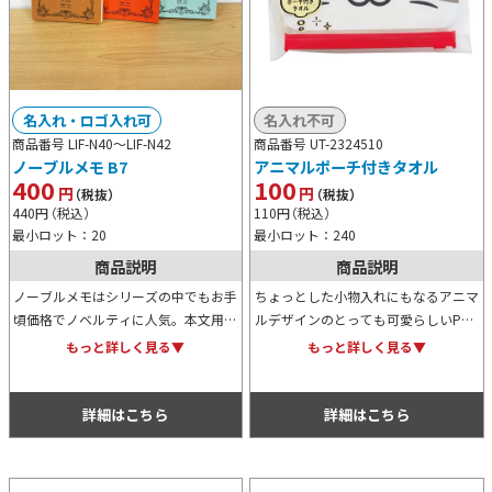
名入れ・ロゴ入れ可
名入れ不可
商品番号 LIF-N40～
LIF-N42
商品番号 UT-2324510
ノーブルメモ B7
アニマルポーチ付きタオル
400
100
円
円
（税抜）
（税抜）
440
円
（税込）
110
円
（税込）
最小ロット：20
最小ロット：240
商品説明
商品説明
ノーブルメモはシリーズの中でもお手
ちょっとした小物入れにもなるアニマ
頃価格でノベルティに人気。本文用紙
ルデザインのとっても可愛らしいPVC
には書き味が良い、Lライティングペ
ポーチ付きタオルです。お子様向けや
もっと詳しく見る▼
もっと詳しく見る▼
ーパーを使用。気温・湿度に合わせて
家族向けイベント・キャンペーン等の
調合した糊を使っているので製本も丈
特典用などにもおすすめです。
夫です。
詳細はこちら
詳細はこちら