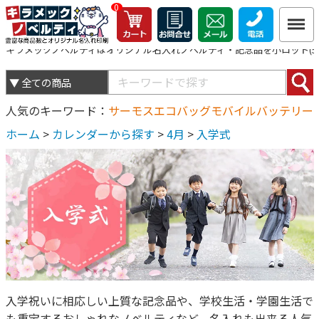
0
キラメックノベルティはオリジナル名入れノベルティ・記念品を小ロット(5個
人気のキーワード
サーモス
エコバッグ
モバイルバッテリー
ホーム
>
カレンダーから探す
>
4月
>
入学式
入学祝いに相応しい上質な記念品や、学校生活・学園生活で
も重宝するおしゃれなノベルティなど、名入れも出来る人気