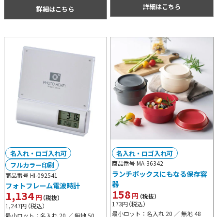
詳細はこちら
詳細はこちら
名入れ・ロゴ入れ可
名入れ・ロゴ入れ可
商品番号 MA-36342
フルカラー印刷
ランチボックスにもなる保存容
商品番号 HI-092541
器
フォトフレーム電波時計
158
1,134
円
（税抜）
円
（税抜）
173
円
（税込）
1,247
円
（税込）
最小ロット：名入れ 20 ／ 無地 48
最小ロット：名入れ 20 ／ 無地 50