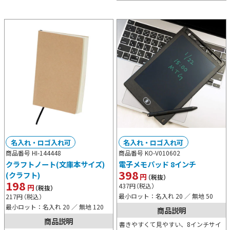
名入れ・ロゴ入れ可
名入れ・ロゴ入れ可
商品番号 HI-144448
商品番号 KO-V010602
クラフトノート(文庫本サイズ)
電子メモパッド 8インチ
398
(クラフト)
円
（税抜）
198
437
円
（税込）
円
（税抜）
最小ロット：名入れ 20 ／ 無地 50
217
円
（税込）
最小ロット：名入れ 20 ／ 無地 120
商品説明
商品説明
書きやすくて見やすい、8インチサイ