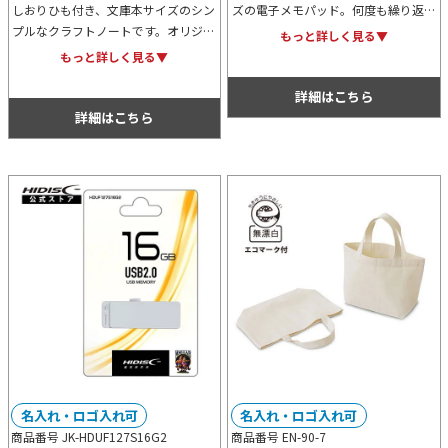
しおりひも付き、文庫本サイズのシン
ズの電子メモパッド。何度も繰り返し
プルなクラフトノートです。オリジナ
書いて消せるので、紙のメモ帳の代用
もっと詳しく見る▼
ルデザインの名入れが可能ですので、
品として使用すれば地球環境の保全に
もっと詳しく見る▼
ノベルティーグッズからオリジナル物
貢献することもできます。
販アイテム用まで、ご利用可能です。
詳細はこちら
詳細はこちら
名入れ・ロゴ入れ可
名入れ・ロゴ入れ可
商品番号 JK-HDUF127S16G2
商品番号 EN-90-7