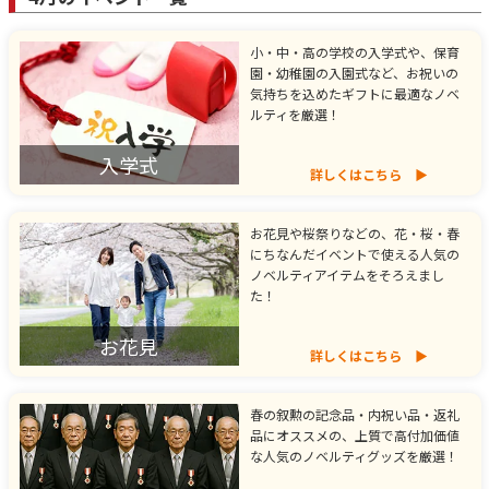
小・中・高の学校の入学式や、保育
園・幼稚園の入園式など、お祝いの
気持ちを込めたギフトに最適なノベ
ルティを厳選！
入学式
詳しくはこちら
お花見や桜祭りなどの、花・桜・春
にちなんだイベントで使える人気の
ノベルティアイテムをそろえまし
た！
お花見
詳しくはこちら
春の叙勲の記念品・内祝い品・返礼
品にオススメの、上質で高付加価値
な人気のノベルティグッズを厳選！