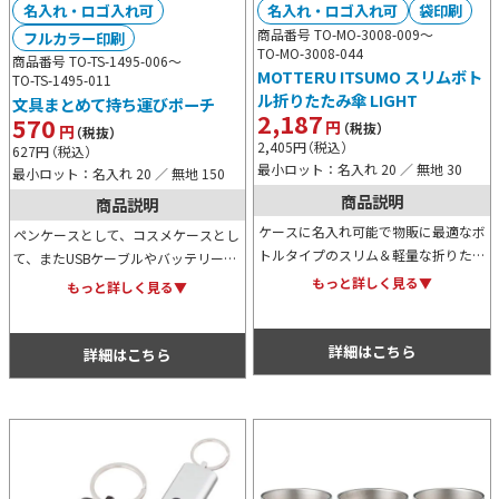
名入れ・ロゴ入れ可
名入れ・ロゴ入れ可
袋印刷
商品番号 TO-MO-3008-009～
フルカラー印刷
TO-MO-3008-044
商品番号 TO-TS-1495-006～
MOTTERU ITSUMO スリムボト
TO-TS-1495-011
ル折りたたみ傘 LIGHT
文具まとめて持ち運びポーチ
2,187
570
円
（税抜）
円
（税抜）
2,405
円
（税込）
627
円
（税込）
最小ロット：名入れ 20 ／ 無地 30
最小ロット：名入れ 20 ／ 無地 150
商品説明
商品説明
ケースに名入れ可能で物販に最適なボ
ペンケースとして、コスメケースとし
トルタイプのスリム＆軽量な折りたた
て、またUSBケーブルやバッテリーな
み傘。省スペース収納可能で、使用後
どを入れるモバイルグッズ入れとして
もっと詳しく見る▼
もっと詳しく見る▼
は専用ケースに収納してキャップをす
も利用できる万能ポーチです。カラー
れば、鞄に入れて中身を濡らさず持ち
バリエーションは全3色です。
運べます。
詳細はこちら
詳細はこちら