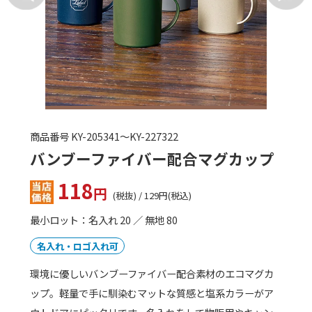
商品番号 SP-JDI-300
サーモス 真空断熱タンブラー
300ml
1,207
円
(税抜) / 1,327円(税込)
最小ロット：20
名入れ・ロゴ入れ可
非常にシンプルなデザインのため、名入れプリントする
オリジナルデザインもよく映えてオシャレな300mlタン