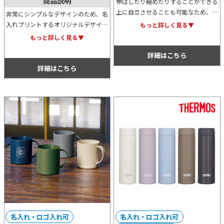
商品説明
伸ばしたり縮めたりすることができる
上に自立させることも可能なため、ペ
非常にシンプルなデザインのため、名
ン立てなどとしても活用できるシリコ
入れプリントするオリジナルデザイン
もっと詳しく見る▼
ン製のマルチケースです。オシャレな
もよく映えてオシャレな300mlタンブ
もっと詳しく見る▼
クリアケース入りで特典用などにもお
ラー。外側が熱くならず、結露もしに
すすめ。
詳細はこちら
くいため使い勝手は抜群です。
詳細はこちら
名入れ・ロゴ入れ可
名入れ・ロゴ入れ可