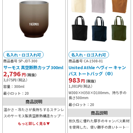
名入れ・ロゴ入れ可
名入れ・ロゴ入れ可
商品番号 SP-JDT-300
商品番号 CA-1508-01
サーモス 真空断熱カップ 300ml
United Athle ヘヴィー キャン
2,796
バス トートバッグ（中）
円
（税抜）
983
3,075
円
（税込）
円
（税抜）
1,081
円
（税込）
容量：300ml
W300×H350×D100mm、持ち手の
最小ロット：20
長さ500mm
商品説明
最小ロット：20
温かさ・冷たさが長持ちするステンレ
商品説明
スのサーモス製真空断熱構造カップ。
耐久性に優れた厚手のキャンバス素材
カップ外側は熱くならず、結露もし難
もっと詳しく見る▼
を使用した、使い勝手の良いトートバ
いのでテーブルを汚しません。300ml