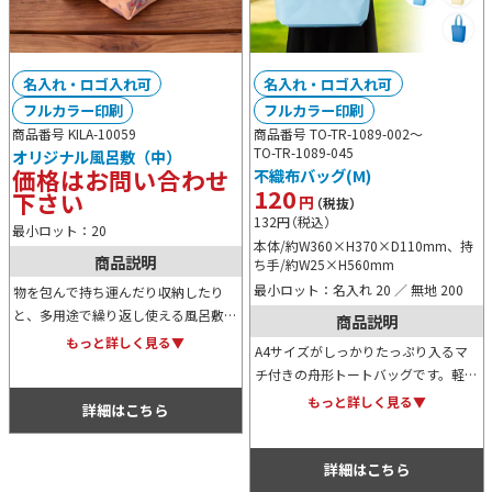
名入れ・ロゴ入れ可
名入れ・ロゴ入れ可
フルカラー印刷
フルカラー印刷
商品番号 KILA-10059
商品番号 TO-TR-1089-002～
TO-TR-1089-045
オリジナル風呂敷（中）
価格はお問い合わせ
不織布バッグ(M)
120
下さい
円
（税抜）
132
円
（税込）
最小ロット：20
本体/約W360×H370×D110mm、持
商品説明
ち手/約W25×H560mm
最小ロット：名入れ 20 ／ 無地 200
物を包んで持ち運んだり収納したり
と、多用途で繰り返し使える風呂敷
商品説明
は、環境に優しいエコアイテムとして
もっと詳しく見る▼
A4サイズがしっかりたっぷり入るマ
再び注目が集まっています。名入れを
チ付きの舟形トートバッグです。軽量
すれば、ノベルティにも物販品にも活
で丈夫な不織布素材もポイント。カラ
もっと詳しく見る▼
用できます。
詳細はこちら
ー展開は全11色と豊富ですので、名
入れデザインに合わせてお選びくださ
い。
詳細はこちら