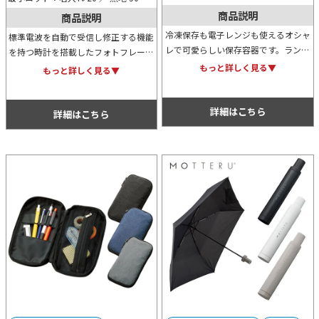
商品説明
商品説明
冷凍保存も電子レンジも使えるオシャ
標準電波を自動で受信し修正する機能
レで可愛らしい保存容器です。ランチ
を持つ時計を搭載したフォトフレーム
ボックスとしての利用も可能なため、
です。時計以外にもカレンダーや温
もっと詳しく見る▼
もっと詳しく見る▼
使い勝手抜群！オリジナルの名入れプ
度、アラーム、スヌーズの表示が可能
リントもでき販促用にも！
なため、さまざまなシーンで役立ちま
詳細はこちら
す。
詳細はこちら