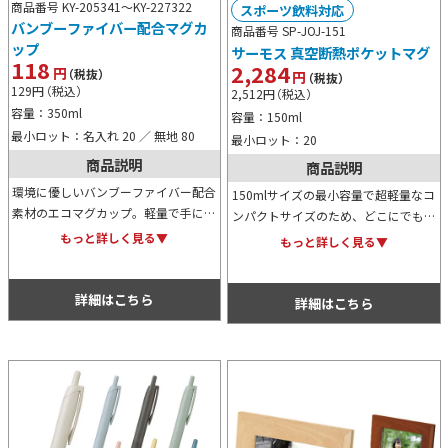
商品番号 KY-205341～
KY-227322
スポーツ飲料対応
バンブーファイバー配合マグカ
商品番号 SP-JOJ-151
ップ
サーモス 真空断熱ポケットマグ
118
2,284
円
（税抜）
円
（税抜）
129
円
（税込）
2,512
円
（税込）
容量：350ml
容量：150ml
最小ロット：名入れ 20 ／ 無地 80
最小ロット：20
商品説明
商品説明
環境に優しいバンブーファイバー配合
150mlサイズの最小容量で超軽量なコ
素材のエコマグカップ。軽量で手に馴
ンパクトサイズのため、どこにでも気
染むマットな質感と塩系カラーがアウ
軽に持ち歩けるポケットマグです。保
もっと詳しく見る▼
もっと詳しく見る▼
トドアにピッタリです。名入れをして
冷温効果は非常に高く、美味しい飲み
物販用やキャンペーン賞品にお使いく
物を美味しい温度で味わえます。
ださい。
詳細はこちら
詳細はこちら