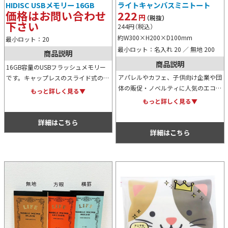
HIDISC USBメモリー 16GB
ライトキャンバスミニトート
価格はお問い合わせ
222
円
（税抜）
下さい
244
円
（税込）
約W300×H200×D100mm
最小ロット：20
最小ロット：名入れ 20 ／ 無地 200
商品説明
商品説明
16GB容量のUSBフラッシュメモリー
アパレルやカフェ、子供向け企業や団
です。キャップレスのスライド式のた
体の販促・ノベルティに人気のエコな
め、キャップを無くす心配もなく、コ
もっと詳しく見る▼
ライトキャンバスミニトート。キャン
ンパクトで持ち歩きにも最適。オリジ
もっと詳しく見る▼
バス生地の中でも薄めで、しっかりし
ナル名入れ可能で販促用にもおすす
ています。ミニトートの中でも比較的
め。
詳細はこちら
安価です。
詳細はこちら