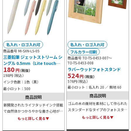
名入れ・ロゴ入れ可
名入れ・ロゴ入れ可
商品番号 MI-SXN-LS-05
フルカラー印刷
三菱鉛筆 ジェットストリーム シ
商品番号 TO-TS-0453-007～
ングル 0.5mm（Lite touch
TO-TS-0453-008
180
ラバーウッドフォトスタンド
ink搭載）
円
（税抜）
524
198
円
（税込）
円
（税抜）
576
円
（税込）
インク色数：1色（黒）
最小ロット：名入れ 20 ／ 無地 60
最小ロット：500
商品説明
商品説明
ゴムの木の廃材を素材にして作られた
新開発されたライフタッチインク搭載
スタンダードなタイプのフォトスタン
で自然体かつかろやかな書き心地がく
ドです。カラー展開はナチュラルウッ
もっと詳しく見る▼
せになる0.5mm対タイプのジェット
もっと詳しく見る▼
ドとダークウッドの2色。フルカラー
ストリームボールペン。ノベルティ用
のオリジナル名入れが可能です。
などにも人気の商品です。