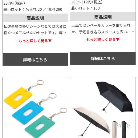
180～312
円
（税込）
297
円
（税込）
最小ロット：100
最小ロット：名入れ 20 ／ 無地 200
商品説明
商品説明
上品で淡いペールカラーを取り入れ
伝達事項の多いシーンなどでは大変に
た、予定書き込みスペースも広い、大
役立つメモふせんのセットです。専用
きめサイズの卓上カレンダー。オフィ
のケース入りで持ち運び用にも重宝し
もっと詳しく見る▼
もっと詳しく見る▼
スワーカーに重宝されるので、年末ご
ます。ケースはオリジナル名入れも可
挨拶用ノベルティとして人気の高いア
能です。
イテムです。※掲載している価格は、
詳細はこちら
詳細はこちら
100冊の場合の1冊単価になります。
価格については、お見積り依頼後に担
当スタッフから別途ご案内いたしま
す。