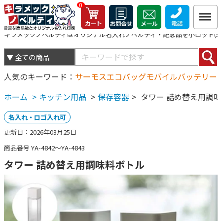
0
キラメックノベルティはオリジナル名入れノベルティ・記念品を小ロット(5個
人気のキーワード
サーモス
エコバッグ
モバイルバッテリー
ホーム
>
キッチン用品
>
保存容器
>
タワー 詰め替え用調
名入れ・ロゴ入れ可
更新日：2026年03月25日
商品番号 YA-4842～YA-4843
タワー 詰め替え用調味料ボトル