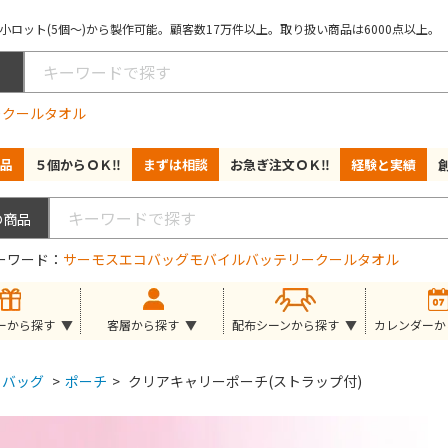
ロット(5個～)から製作可能。顧客数17万件以上。取り扱い商品は6000点以上。
ー
クールタオル
品
５個からＯＫ‼
まずは相談
お急ぎ注文ＯＫ‼
経験と実績
ーワード
サーモス
エコバッグ
モバイルバッテリー
クールタオル
ーから探す
客層から探す
配布シーンから探す
カレンダーか
バッグ
>
ポーチ
>
クリアキャリーポーチ(ストラップ付)