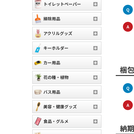
トイレットペーパー
Q
掃除用品
A
アクリルグッズ
キーホルダー
カー用品
梱
花の種・植物
Q
バス用品
A
美容・健康グッズ
食品・グルメ
納