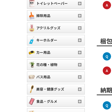
トイレットペーパー
A
掃除用品
アクリルグッズ
梱
キーホルダー
カー用品
Q
花の種・植物
A
バス用品
納
美容・健康グッズ
食品・グルメ
Q