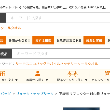
ロット(5個～)から製作可能。顧客数17万件以上。取り扱い商品は6000点以上。
ー
クールタオル
品
５個からＯＫ‼
まずは相談
お急ぎ注文ＯＫ‼
経験と実績
ーワード
サーモス
エコバッグ
モバイルバッテリー
クールタオル
ーから探す
客層から探す
配布シーンから探す
カレンダーか
バッグ
>
リュック・ナップサック
>
不織布リフレクター付巾着リュ