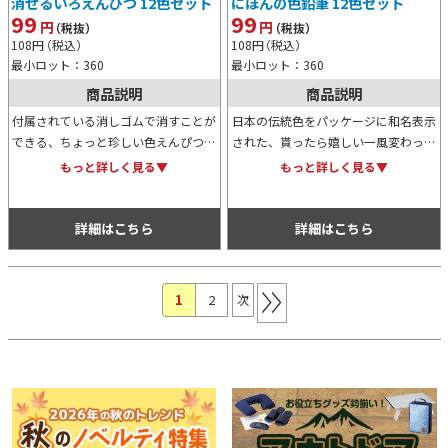
消せるいろえんぴつ 12色セット
にほんの色鉛筆 12色セット
99
99
円
円
（税抜）
（税抜）
108
円
（税込）
108
円
（税込）
最小ロット：360
最小ロット：360
商品説明
商品説明
付属されている消しゴムで消すことが
日本の伝統色をパッケージに和名表示
できる、ちょっと珍しい色えんぴつの
された、貰ったら嬉しい一風変わった
12色セットです。お子様向けのイベ
色鉛筆12色セットです。ちょっとし
もっと詳しく見る▼
もっと詳しく見る▼
ントやキャンペーンで配布するノベル
た景品や特典、ノベルティアイテムと
ティ、特典、景品等におすすめです。
しておすすめ。是非ご活用ください。
詳細はこちら
詳細はこちら
1
(現位置)
2
次