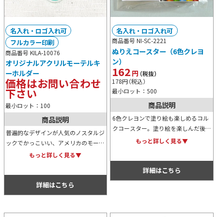
名入れ・ロゴ入れ可
名入れ・ロゴ入れ可
商品番号 NI-SC-2221
フルカラー印刷
ぬりえコースター（6色クレヨ
商品番号 KILA-10076
ン）
オリジナルアクリルモーテルキ
162
円
ーホルダー
（税抜）
価格はお問い合わせ
178
円
（税込）
下さい
最小ロット：500
商品説明
最小ロット：100
6色クレヨンで塗り絵も楽しめるコル
商品説明
クコースター。塗り絵を楽しんだ後
普遍的なデザインが人気のノスタルジ
は、オリジナルコースターとして毎日
もっと詳しく見る▼
ックでかっこいい、アメリカのモーテ
愛用できます。500枚からのご注文で
ルで使われているキーホルダー。アク
もっと詳しく見る▼
丸型やオリジナル絵柄の変更を承りま
セサリーとしての存在感もバッチリ
す。
詳細はこちら
で、鍵やバッグに付ければしっくりハ
マります。
詳細はこちら