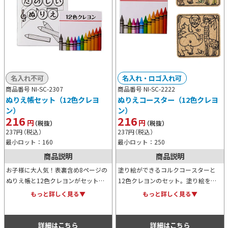
名入れ不可
名入れ・ロゴ入れ可
商品番号 NI-SC-2307
商品番号 NI-SC-2222
ぬりえ帳セット（12色クレヨ
ぬりえコースター（12色クレヨ
ン）
ン）
216
216
円
円
（税抜）
（税抜）
237
円
（税込）
237
円
（税込）
最小ロット：160
最小ロット：250
商品説明
商品説明
お子様に大人気！表裏含め8ページの
塗り絵ができるコルクコースターと
ぬりえ帳と12色クレヨンがセットに
12色クレヨンのセット。塗り絵を楽
なったアイテムです。ぬりえ帳の表紙
しんだ後はマイコースターとして毎日
もっと詳しく見る▼
もっと詳しく見る▼
や柄のデザインカスタムは、オーダー
愛用できます。500枚からのオーダー
数1,000枚より承ります。
で丸型やオリジナル絵柄への変更が可
能です。
詳細はこちら
詳細はこちら