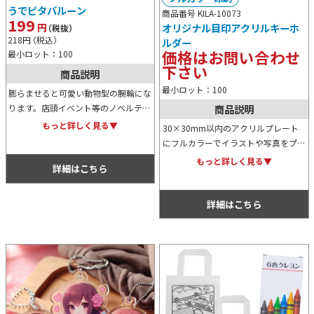
うでピタバルーン
商品番号 KILA-10073
199
円
オリジナル目印アクリルキーホ
（税抜）
218
円
（税込）
ルダー
価格はお問い合わせ
最小ロット：100
下さい
商品説明
最小ロット：100
膨らませると可愛い動物型の腕輪にな
ります。店頭イベント等のノベルティ
商品説明
に人気がある商品です。ストローやポ
もっと詳しく見る▼
30×30mm以内のアクリルプレート
ンプで膨らませれば簡単に腕に付けら
にフルカラーでイラストや写真をプリ
れ、腕輪部分は前後に曲げることがで
ントしたアンブレラマーカーを傘の持
もっと詳しく見る▼
きます。
詳細はこちら
ち手部分に取り付ければ、自分の傘を
直ぐに見つけ出すことができます。
詳細はこちら