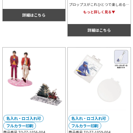
すいので持ち運びに便利です。SDgs
プロップスがこれひとつで楽しめるL
関連のキャンペーンノベルティに最適
サイズアイテム。アニメやアイドルの
もっと詳しく見る▼
です。
詳細はこちら
オリジナルグッズはもちろん、企業の
ノベルティグッズとしてもおすすめ。
詳細はこちら
名入れ・ロゴ入れ可
名入れ・ロゴ入れ可
フルカラー印刷
フルカラー印刷
商品番号 TO-TZ-1056-004
商品番号 TO-TZ-1059-004