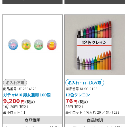
名入れ不可
名入れ・ロゴ入れ可
商品番号 UT-2934923
商品番号 NI-SC-0103
ガチャMIX 男女兼用 100個
12色クレヨン
9,200
76
円
円
（税抜）
（税抜）
10,120
円
（税込）
83
円
（税込）
最小ロット：1
最小ロット：名入れ 20 ／ 無地 288
商品説明
商品説明