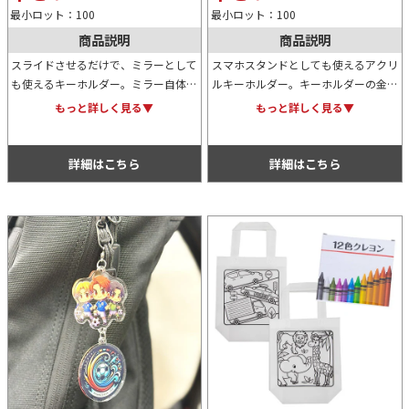
最小ロット：100
最小ロット：100
商品説明
商品説明
スライドさせるだけで、ミラーとして
スマホスタンドとしても使えるアクリ
も使えるキーホルダー。ミラー自体も
ルキーホルダー。キーホルダーの金具
軽量なアクリル製なので、カバンやバ
部分はナスカンタイプなので、カバン
もっと詳しく見る▼
もっと詳しく見る▼
ッグに気軽に取り付けることができま
やバッグにも簡単に取り付けられま
す。ノベルティや物販品として重宝し
す。購入特典などのノベルティとして
ます。
も人気です。
詳細はこちら
詳細はこちら