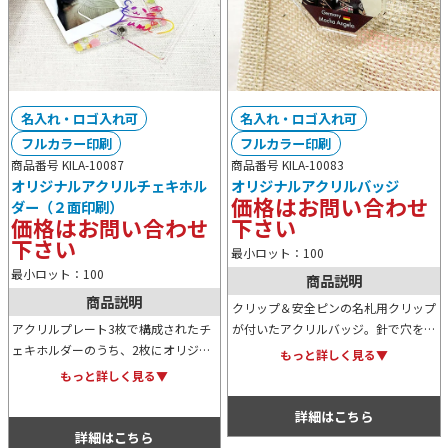
名入れ・ロゴ入れ可
名入れ・ロゴ入れ可
フルカラー印刷
フルカラー印刷
商品番号 KILA-10087
商品番号 KILA-10083
オリジナルアクリルチェキホル
オリジナルアクリルバッジ
価格はお問い合わせ
ダー（２面印刷）
価格はお問い合わせ
下さい
下さい
最小ロット：100
最小ロット：100
商品説明
商品説明
クリップ＆安全ピンの名札用クリップ
アクリルプレート3枚で構成されたチ
が付いたアクリルバッジ。針で穴をあ
ェキホルダーのうち、2枚にオリジナ
けたくないレザーバッグにはクリップ
もっと詳しく見る▼
ルのデザインをフルカラーでプリント
で、しっかり留めたいコットンバッグ
もっと詳しく見る▼
可能！レイヤーを活かした立体的な表
には安全ピンというように使い分けが
現でお客様の発想をカタチにします。
できます。
詳細はこちら
詳細はこちら