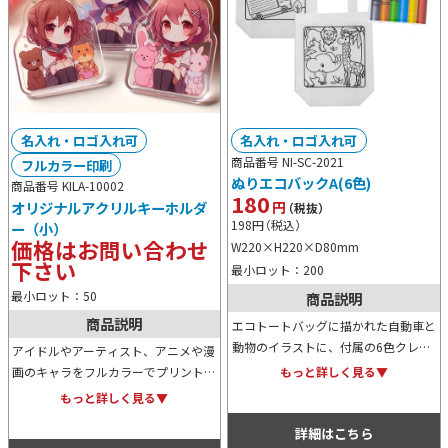
名入れ・ロゴ入れ可
名入れ・ロゴ入れ可
商品番号 NI-SC-2021
フルカラー印刷
ぬりエコバックA(6色)
商品番号 KILA-10002
180
円
オリジナルアクリルキーホルダ
（税抜）
198
円
（税込）
ー（小）
価格はお問い合わせ
W220×H220×D80mm
下さい
最小ロット：200
最小ロット：50
商品説明
商品説明
エコトートバッグに描かれた自動車と
動物のイラストに、付属の6色クレヨ
アイドルやアーティスト、アニメや漫
ンを使って自由に塗り絵を楽しめま
画のキャラをフルカラーでプリントで
もっと詳しく見る▼
す。モデルルームやショールームでお
きる厚さ約3mmのアクリルキーホル
もっと詳しく見る▼
子様用の遊び道具としても重宝しま
ダー。50×50mm以内であれば、デ
す。
詳細はこちら
ザインに合わせて自由な形にカットで