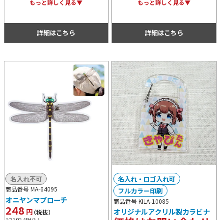
ジナルデザインをプリントできます。
す。100×50mm以内であれば自由な
もっと詳しく見る▼
もっと詳しく見る▼
レイヤーの構造を最大限に活かした、
形にカッティングできるので、キャラ
立体感があるオシャレで豪華な表現が
やロゴに合わせた立体的な表現が可能
可能です。
です。
詳細はこちら
詳細はこちら
名入れ不可
名入れ・ロゴ入れ可
商品番号 MA-64095
フルカラー印刷
オニヤンマブローチ
商品番号 KILA-10085
248
円
オリジナルアクリル製カラビナ
（税抜）