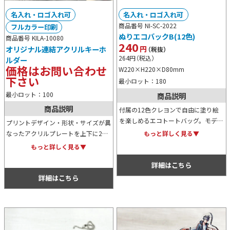
名入れ・ロゴ入れ可
名入れ・ロゴ入れ可
商品番号 NI-SC-2022
フルカラー印刷
ぬりエコバックB(12色)
商品番号 KILA-10080
240
円
オリジナル連結アクリルキーホ
（税抜）
264
円
（税込）
ルダー
価格はお問い合わせ
W220×H220×D80mm
下さい
最小ロット：180
最小ロット：100
商品説明
商品説明
付属の12色クレヨンで自由に塗り絵
を楽しめるエコトートバッグ。モデル
プリントデザイン・形状・サイズが異
ルームやショールームで配布すれば、
なったアクリルプレートを上下に2枚
もっと詳しく見る▼
お子が塗り絵に集中してくれるので、
連結させたキーホルダー。よりデザイ
もっと詳しく見る▼
ご夫婦揃っての商談がスムーズに行え
ン・ストーリー性が高いアクリルキー
ます。
詳細はこちら
ホルダーを製作することができます。
詳細はこちら