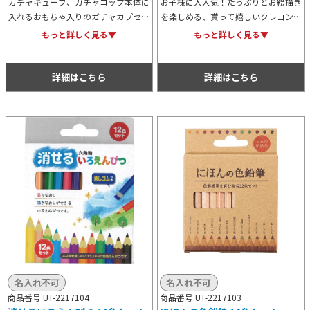
ガチャキューブ、ガチャコップ本体に
お子様に大人気！たっぷりとお絵描き
入れるおもちゃ入りのガチャカプセル
を楽しめる、貰って嬉しいクレヨン
100個です。ポップでキュートなおも
12色セット。名入れができるので、
もっと詳しく見る▼
もっと詳しく見る▼
ちゃの数々で、イベントやキャンペー
お子様をターゲットにしたノベルティ
ンを盛り上げてくれること間違いな
グッズとして幅広くご活用ください。
し！
詳細はこちら
詳細はこちら
名入れ不可
名入れ不可
商品番号 UT-2217104
商品番号 UT-2217103