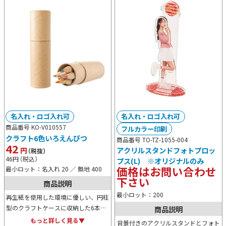
名入れ・ロゴ入れ可
名入れ・ロゴ入れ可
商品番号 KO-V010557
フルカラー印刷
クラフト6色いろえんぴつ
商品番号 TO-TZ-1055-004
42
円
アクリルスタンドフォトプロッ
（税抜）
46
円
（税込）
プス(L) ※オリジナルのみ
価格はお問い合わせ
最小ロット：名入れ 20 ／ 無地 400
下さい
商品説明
最小ロット：200
再生紙を使用した環境に優しい、円柱
型のクラフトケースに収納した6本セ
商品説明
ットの色鉛筆。コンパクトで携帯しや
もっと詳しく見る▼
背景付きのアクリルスタンドとフォト