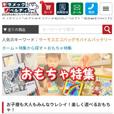
0
キラメックノベルティはオリジナル名入れノベルティ・記念品を小ロット(5個
人気のキーワード
サーモス
エコバッグ
モバイルバッテリー
ホーム
>
特集から探す
>
おもちゃ特集
お子様も大人もみんなウレシイ！楽しく遊べるおもち
ゃ！