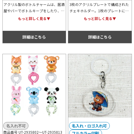
アクリル製のボトルチャームは、居酒
3枚のアクリルプレートで構成された
屋やバーでボトルキープをしたり、職
チェキホルダー。1枚のプレートにオ
場・学校・冷蔵庫に私物を置く際に目
リジナルのイラストや文字などをフル
もっと詳しく見る▼
もっと詳しく見る▼
印として付けておくと便利です。物販
カラーでプリントできます。大切な推
品からノベルティまで幅広く使えま
しのチェキをアクセサリーとして持ち
す。
歩けます。
詳細はこちら
詳細はこちら
名入れ不可
名入れ・ロゴ入れ可
商品番号 UT-2935802～
UT-2935813
フルカラー印刷