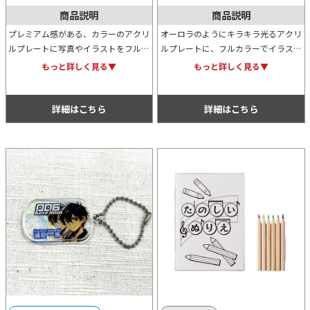
商品説明
商品説明
プレミアム感がある、カラーのアクリ
オーロラのようにキラキラ光るアクリ
ルプレートに写真やイラストをフルカ
ルプレートに、フルカラーでイラスト
ラープリントして作るオリジナルキー
や写真をプリントしたオリジナルキー
もっと詳しく見る▼
もっと詳しく見る▼
ホルダー。物販用のキャラクターグッ
ホルダーはノベルティや物販品として
ズとしも、人気が高い商品です。
幅広く活用することができます。
詳細はこちら
詳細はこちら