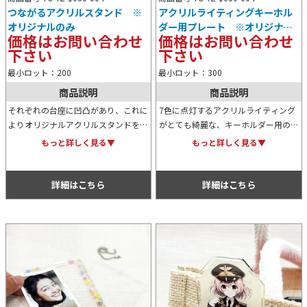
つながるアクリルスタンド ※
アクリルライティングキーホル
オリジナルのみ
ダー用プレート ※オリジナル
価格はお問い合わせ
価格はお問い合わせ
のみ
下さい
下さい
最小ロット：200
最小ロット：300
商品説明
商品説明
それぞれの台座に凹凸があり、これに
7色に点灯するアクリルライティング
よりオリジナルアクリルスタンドを並
がとても綺麗な、キーホルダー用のプ
べて繋げることが可能なアイテムで
レートです。別売りのキーホルダーを
もっと詳しく見る▼
もっと詳しく見る▼
す。アイドルグループやアニメのオリ
使用して、バッグなどに取り付けるこ
ジナルグッズ用などにおすすめです。
とが可能。販促グッズとしても人気で
す。
詳細はこちら
詳細はこちら