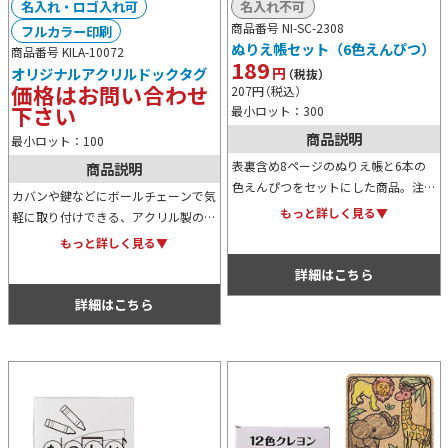
名入れ・ロゴ入れ可
名入れ不可
商品番号 NI-SC-2308
フルカラー印刷
ぬりえ帳セット（6色えんぴつ）
商品番号 KILA-10072
189
円
オリジナルアクリルドックタグ
（税抜）
価格はお問い合わせ
207
円
（税込）
下さい
最小ロット：300
商品説明
最小ロット：100
表裏含め8ページのぬりえ帳と6本の
商品説明
色えんぴつをセットにした商品。注文
カバンや鍵などにボールチェーンで気
数1,000枚より表紙や柄のデザインカ
もっと詳しく見る▼
軽に取り付けできる、アクリル製のド
スタムが可能です。お子様が塗り絵に
ッグタグ。片面UVインクジェットの
もっと詳しく見る▼
集中すれば商談も進めることができま
フルカラープリントでキャラクターの
す。
詳細はこちら
イラストや写真を美しく再現できま
す。
詳細はこちら