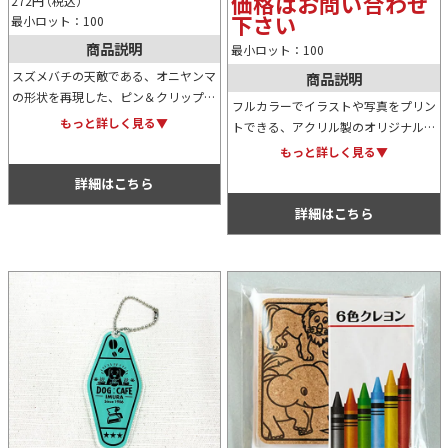
価格はお問い合わせ
272
円
（税込）
下さい
最小ロット：100
商品説明
最小ロット：100
スズメバチの天敵である、オニヤンマ
商品説明
の形状を再現した、ピン＆クリップで
フルカラーでイラストや写真をプリン
留められるアクリルブローチです。虫
もっと詳しく見る▼
トできる、アクリル製のオリジナルカ
が多く発生する屋外で、キャップなど
ラビナ。お気に入りのカバンやバッグ
もっと詳しく見る▼
に装着しておけばハチ除けとして機能
に手軽で簡単に取り付け可能。各種ノ
します。
詳細はこちら
ベルティ・物販品をしても重宝しま
す。
詳細はこちら