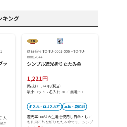
ンキング
81
商品番号 TO-TU-0001-006～TO-TU-
0001-044
ブラ
シンプル遮光折りたたみ傘
1,221円
(税抜) / 1,343円(税込)
最小ロット：名入れ 20 ／ 無地 50
名入れ・ロゴ入れ可
本体・袋印刷
遮光率100％の生地を使用し日傘として
ら人
も利用可能な折りたたみ傘です。シンプ
保温