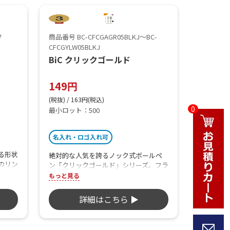
7
商品番号 BC-CFCGAGR05BLKJ～BC-
CFCGYLW05BLKJ
BiC クリックゴールド
149円
(税抜) / 163円(税込)
0
最小ロット：500
名入れ・ロゴ入れ可
る形状
絶対的な人気を誇るノック式ボールペ
のリン
ン「クリックゴールド」シリーズ。フラ
クー
ンス生まれの滑らか油性ボールペンで
もっと見る
らか
す。レトロなフォルムと豊富な15色の
ムで
カラバリが魅力の逸品です。
詳細はこちら ▶