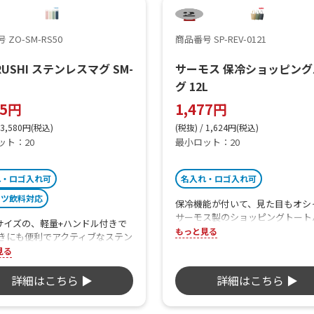
 ZO-SM-RS50
商品番号 SP-REV-0121
IRUSHI ステンレスマグ SM-
サーモス 保冷ショッピング
グ 12L
55円
1,477円
 3,580円(税込)
(税抜) / 1,624円(税込)
ット：20
最小ロット：20
れ・ロゴ入れ可
名入れ・ロゴ入れ可
ーツ飲料対応
保冷機能が付いて、見た目もオシ
サーモス製のショッピングトート
mlサイズの、軽量+ハンドル付きで
グ。スリム＆コンパクトな形状に
もっと見る
きにも便利でアクティブなステン
折りたたむことができるので、カ
グ。パッキンを分解する必要がな
見る
やバッグに収納して気軽に持ち運
ムレスせんと食洗機対応タイプ
す。
手入れも非常に簡単です。
詳細はこちら ▶
詳細はこちら ▶