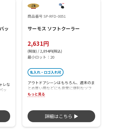
商品番号 SP-RFD-0051
バッ
サーモス ソフトクーラー
2,631円
(税抜) / 2,894円(税込)
最小ロット：20
名入れ・ロゴ入れ可
アウトドアシーンはもちろん、週末のま
ャレな
とめ買い用などにも非常に便利なソフ
バッ
トタイプの5Lクーラーバッグです。側
もっと見る
簡単に
面に折りたたみ用のテープが付いてお
バン
り、使わない時はコンパクトに収納可
べま
能。
詳細はこちら ▶