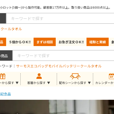
ロット(5個～)から製作可能。顧客数17万件以上。取り扱い商品は6000点以上。
ー
クールタオル
品
５個からＯＫ‼
まずは相談
お急ぎ注文ＯＫ‼
経験と実績
ーワード
サーモス
エコバッグ
モバイルバッテリー
クールタオル
ーから探す
客層から探す
配布シーンから探す
カレンダーか
記念品