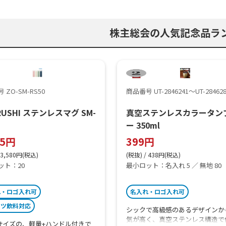
株主総会の人気記念品ラ
 ZO-SM-RS50
商品番号 UT-2846241～UT-28462
IRUSHI ステンレスマグ SM-
真空ステンレスカラータン
ー 350ml
55円
399円
 3,580円(税込)
(税抜) / 438円(税込)
ット：20
最小ロット：名入れ 5 ／ 無地 80
れ・ロゴ入れ可
名入れ・ロゴ入れ可
ーツ飲料対応
シックで高級感のあるデザインか
気が高く、真空ステンレス構造で
mlサイズの、軽量+ハンドル付きで