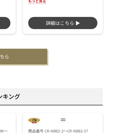
ルでスタンダードな無地タイプのた
もっと見る
ブラ
め、オリジナル名入れがよく映え、記念
ドな
用や物販用におすすめです。
だけま
詳細はこちら ▶
ちら
ンキング
-BK～
商品番号 CR-N882-2～CR-N882-37