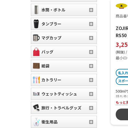
水筒・ボトル
商品番号
タンブラー
ZOJ
RS50
マグカップ
3,2
バッグ
(税抜) /
最小ロ
紙袋
名入
カトラリー
スポ
500
ウェットティッシュ
持ち歩
レスマ
もっと
いシー
旅行・トラベルグッズ
で、お
衛生用品