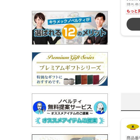
持ち歩
レスマ
もっと
いシー
で、お
商品番号 