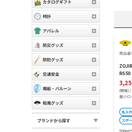
カタログギフト
時計
アパレル
防災グッズ
商品番号
防犯グッズ
ZOJ
RS50
交通安全
3,2
風船・バルーン
(税抜) /
最小ロ
和風グッズ
名入
ブランドから探す
スポ
500