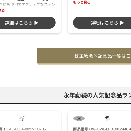
力・保冷力にも優れた350mlタン
もっと見る
きにも便利でアクティブなステン
ー。ネイビーとシャンパンゴール
グ。パッキンを分解する必要がな
見る
どの5色から、自由にお選びいた
ムレスせんと食洗機対応タイプ
す。
手入れも非常に簡単です。
詳細はこちら ▶
詳細はこちら ▶
株主総会×
記念品一覧はこ
永年勤続の人気記念品ラ
TO-TE-0004-009～TO-TE-
商品番号 OW-OWL-LPB10025MG