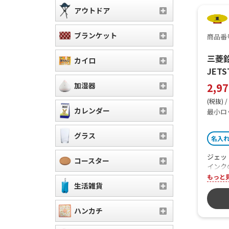
アウトドア
ブランケット
商品番号 
三菱鉛筆
カイロ
JETS
加湿器
2,9
(税抜) /
カレンダー
最小ロ
グラス
名入
ジェッ
コースター
インク
使用で
もっと
生活雑貨
ンプル
ネスシ
す。
ハンカチ