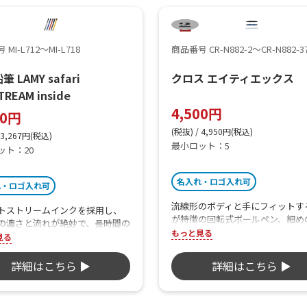
MI-L712～MI-L718
商品番号 CR-N882-2～CR-N882-3
 LAMY safari
クロス エイティエックス
TREAM inside
4,500円
70円
(税抜) / 4,950円(税込)
 3,267円(税込)
最小ロット：5
ット：20
名入れ・ロゴ入れ可
れ・ロゴ入れ可
流線形のボディと手にフィットす
トストリームインクを採用し、
が特徴の回転式ボールペン。細め
の濃さと流れが絶妙で、長時間の
グがスタイリッシュでモダンかつ
もっと見る
も疲れにくく快適に書けます。シ
見る
ルな印象を与え、握りやすさと滑
で洗練されたデザインは、ビジ
な書き心地を両立した高級アイテ
ーンや日常使いに最適な逸品で
詳細はこちら ▶
詳細はこちら ▶
す。