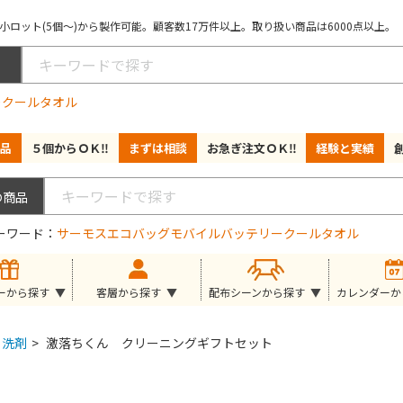
ロット(5個～)から製作可能。顧客数17万件以上。取り扱い商品は6000点以上。
ー
クールタオル
品
５個からＯＫ‼
まずは相談
お急ぎ注文ＯＫ‼
経験と実績
ーワード
サーモス
エコバッグ
モバイルバッテリー
クールタオル
ーから探す
客層から探す
配布シーンから探す
カレンダーか
洗剤
>
激落ちくん クリーニングギフトセット