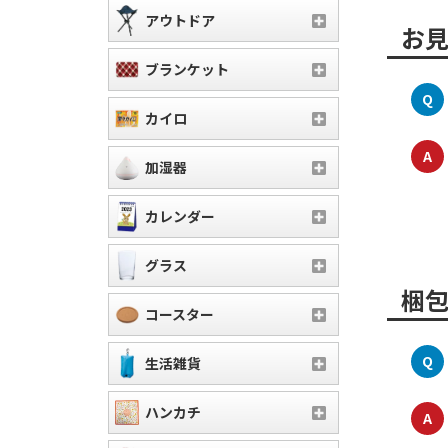
アウトドア
お
ブランケット
Q
カイロ
A
加湿器
カレンダー
グラス
梱
コースター
Q
生活雑貨
ハンカチ
A