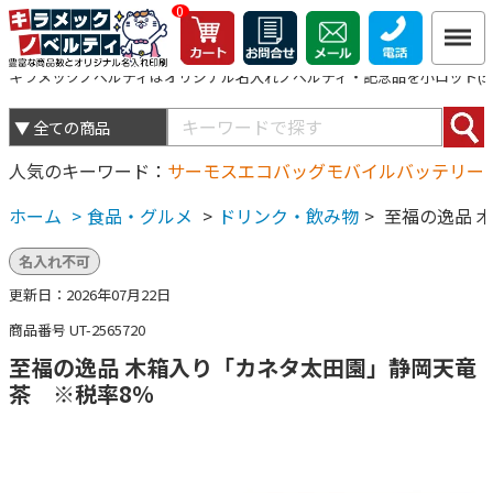
0
キラメックノベルティはオリジナル名入れノベルティ・記念品を小ロット(5個
人気のキーワード
サーモス
エコバッグ
モバイルバッテリー
ホーム
>
食品・グルメ
>
ドリンク・飲み物
>
至福の逸品 
名入れ不可
更新日：2026年07月22日
商品番号 UT-2565720
至福の逸品 木箱入り「カネタ太田園」静岡天竜
茶 ※税率8％