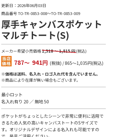
更新日：2026年06月03日
商品番号 TO-TR-0853-008～TO-TR-0853-009
厚手キャンバスポケット
マルチトート(S)
メーカー希望小売価格
1,518 ～ 1,815 円
(税込)
787
941
～
円
(税抜)
/ 865～1,035円(税込)
※価格は送料、名入れ・ロゴ入れ代を含んでいません。
※商品により在庫が無い場合もございます。
最小ロット
名入れ有り 20 ／ 無地 50
ポケットがちょっとしたシーンで非常に便利に活用で
きるため人気の高いキャンバストートのSサイズで
す。オリジナルデザインによる名入れも可能ですの
で、是非ご活用ください。