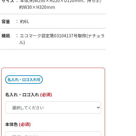
サイズ
本体/約W250×H220×D120mm、持ち手/
約W30×H320mm
容量
約6L
機能
エコマーク認定第03104137号取得(ナチュラ
ル)
名入れ・ロゴ入れ可
名入れ・ロゴ入れ
(必須)
本体色
(必須)