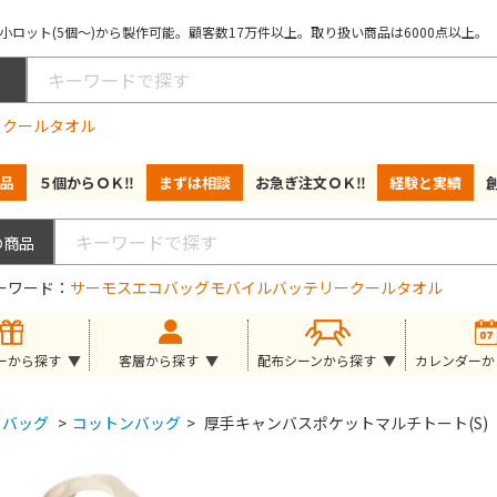
ロット(5個～)から製作可能。顧客数17万件以上。取り扱い商品は6000点以上。
ー
クールタオル
品
５個からＯＫ‼
まずは相談
お急ぎ注文ＯＫ‼
経験と実績
ーワード
サーモス
エコバッグ
モバイルバッテリー
クールタオル
ーから探す
客層から探す
配布シーンから探す
カレンダーか
バッグ
>
コットンバッグ
>
厚手キャンバスポケットマルチトート(S)