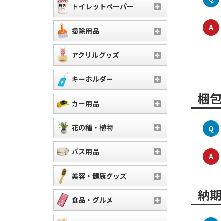
トイレットペーパー
A
掃除用品
アクリルグッズ
キーホルダー
梱
カー用品
花の種・植物
Q
バス用品
A
美容・健康グッズ
納
食品・グルメ