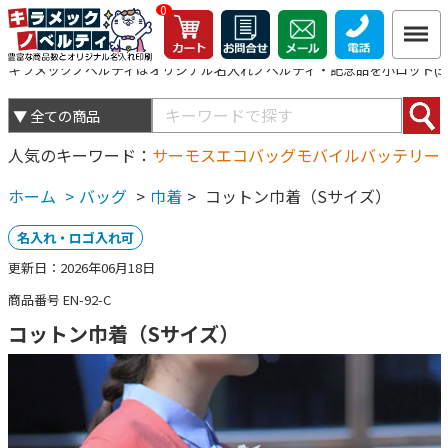
0
キラメックノベルティはオリジナル名入れノベルティ・記念品を小ロット(5個
人気のキーワード
サーモス
エコバッグ
モバイルバッテリー
ホーム
>
バッグ
>
巾着
>
コットン巾着（Sサイズ）
名入れ・ロゴ入れ可
更新日：2026年06月18日
商品番号 EN-92-C
コットン巾着（Sサイズ）