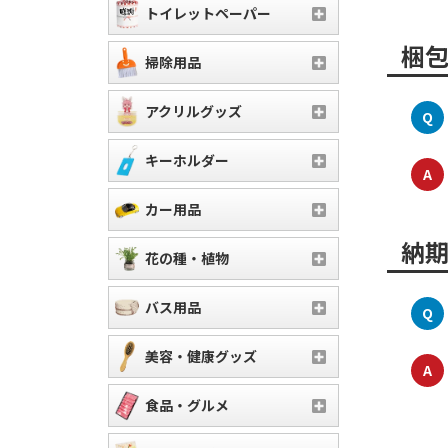
トイレットペーパー
梱
掃除用品
アクリルグッズ
Q
キーホルダー
A
カー用品
納
花の種・植物
バス用品
Q
美容・健康グッズ
A
食品・グルメ