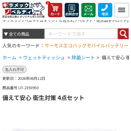
0
キラメックノベルティはオリジナル名入れノベルティ・記念品を小ロット(5個
人気のキーワード
サーモス
エコバッグ
モバイルバッテリー
ホーム
>
ウェットティッシュ
>
除菌シート
>
備えて安心 衛
名入れ不可
更新日：2026年06月12日
商品番号 UT-2393950
備えて安心 衛生対策 4点セット